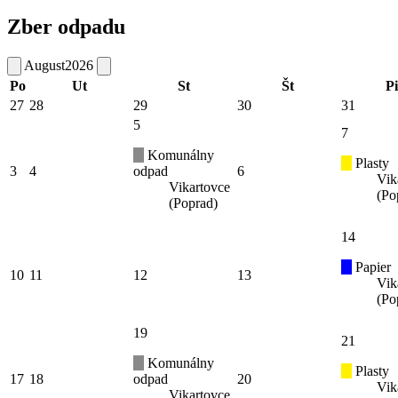
Zber odpadu
August
2026
Po
Ut
St
Št
Pi
27
28
29
30
31
5
7
Komunálny
Plasty
3
4
odpad
6
Vik
Vikartovce
(Po
(Poprad)
14
Papier
10
11
12
13
Vik
(Po
19
21
Komunálny
Plasty
17
18
odpad
20
Vik
Vikartovce