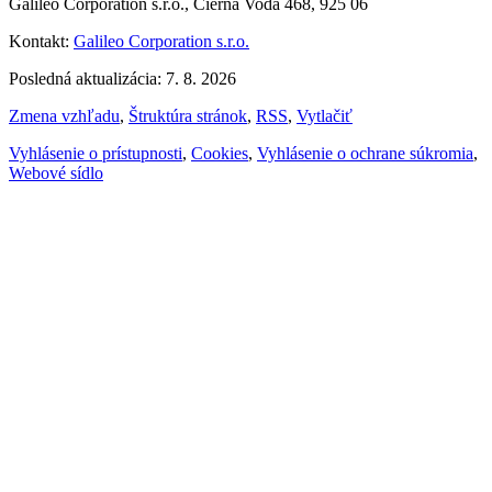
Galileo Corporation s.r.o., Čierna Voda 468, 925 06
Kontakt:
Galileo Corporation s.r.o.
Posledná aktualizácia: 7. 8. 2026
Zmena vzhľadu
,
Štruktúra stránok
,
RSS
,
Vytlačiť
Vyhlásenie o prístupnosti
,
Cookies
,
Vyhlásenie o ochrane súkromia
,
Webové sídlo