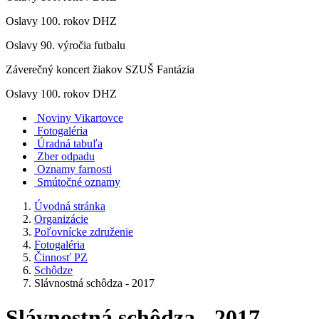
Oslavy 100. rokov DHZ
Oslavy 90. výročia futbalu
Záverečný koncert žiakov SZUŠ Fantázia
Oslavy 100. rokov DHZ
Noviny Vikartovce
Fotogaléria
Úradná tabuľa
Zber odpadu
Oznamy farnosti
Smútočné oznamy
Úvodná stránka
Organizácie
Poľovnícke združenie
Fotogaléria
Činnosť PZ
Schôdze
Slávnostná schôdza - 2017
Slávnostná schôdza - 2017