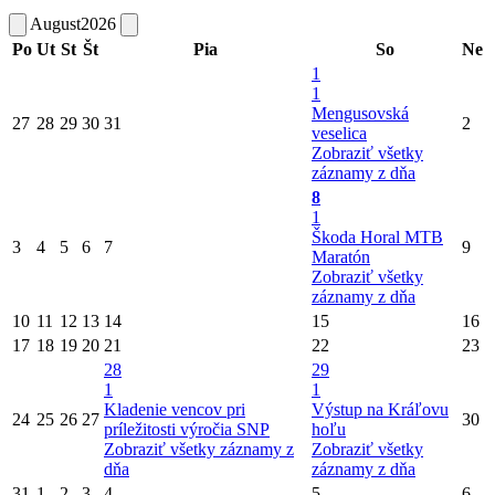
August
2026
Po
Ut
St
Št
Pia
So
Ne
1
1
Mengusovská
27
28
29
30
31
2
veselica
Zobraziť všetky
záznamy z dňa
8
1
Škoda Horal MTB
3
4
5
6
7
9
Maratón
Zobraziť všetky
záznamy z dňa
10
11
12
13
14
15
16
17
18
19
20
21
22
23
28
29
1
1
Kladenie vencov pri
Výstup na Kráľovu
24
25
26
27
30
príležitosti výročia SNP
hoľu
Zobraziť všetky záznamy z
Zobraziť všetky
dňa
záznamy z dňa
31
1
2
3
4
5
6