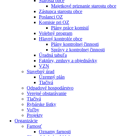
Starosta obce
Majetkové priznanie starostu obce
Zástupca starostu obce
Poslanci OZ
Komisie pri OZ
Plány práce komisií
Volebný program
Hlavný kontrolór obce
Plány kontrolnej činnosti
Správy z kontrolnej činnosti
Úradná tabuľa
Faktúry, zmluvy a objednávky
VZN
Stavebný úrad
Územný plán
Tlačivá
Odpadové hospodárstvo
Verejné obstarávanie
Tlačivá
Rybárske lístky
Voľby
Projekty
Organizácie
Farnosť
Oznamy farnosti