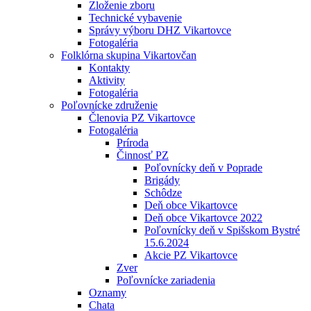
Zloženie zboru
Technické vybavenie
Správy výboru DHZ Vikartovce
Fotogaléria
Folklórna skupina Vikartovčan
Kontakty
Aktivity
Fotogaléria
Poľovnícke združenie
Členovia PZ Vikartovce
Fotogaléria
Príroda
Činnosť PZ
Poľovnícky deň v Poprade
Brigády
Schôdze
Deň obce Vikartovce
Deň obce Vikartovce 2022
Poľovnícky deň v Spišskom Bystré
15.6.2024
Akcie PZ Vikartovce
Zver
Poľovnícke zariadenia
Oznamy
Chata