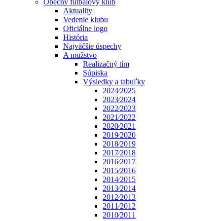
Obecný futbalový klub
Aktuality
Vedenie klubu
Oficiálne logo
História
Najväčšie úspechy
A mužstvo
Realizačný tím
Súpiska
Výsledky a tabuľky
2024⁄2025
2023⁄2024
2022⁄2023
2021⁄2022
2020⁄2021
2019⁄2020
2018⁄2019
2017⁄2018
2016⁄2017
2015⁄2016
2014⁄2015
2013⁄2014
2012⁄2013
2011⁄2012
2010⁄2011