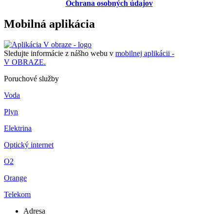
Ochrana osobných údajov
Mobilná aplikácia
Sledujte informácie z nášho webu v
mobilnej aplikácii -
V OBRAZE.
Poruchové služby
Voda
Plyn
Elektrina
Optický internet
O2
Orange
Telekom
Adresa