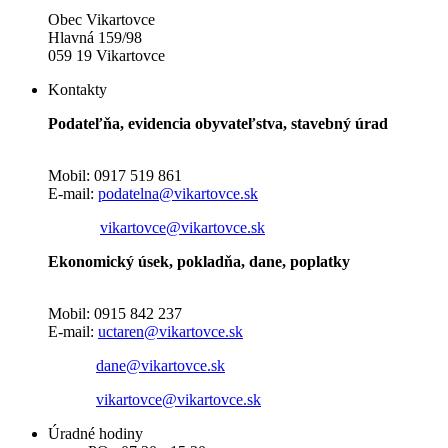
Obec Vikartovce
Hlavná 159/98
059 19 Vikartovce
Kontakty
Podateľňa, evidencia obyvateľstva, stavebný úrad
Mobil: 0917 519 861
E-mail:
podatelna@vikartovce.sk
vikartovce@vikartovce.sk
Ekonomický úsek, pokladňa, dane, poplatky
Mobil: 0915 842 237
E-mail:
uctaren@vikartovce.sk
dane@vikartovce.sk
vikartovce@vikartovce.sk
Úradné hodiny