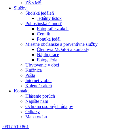
ZŠ s MŠ
Služby
Školská jedáleň
Jedálny lístok
Pohostinská činnosť
Fotografie z akcií
Cenník
Ponuka jedál
Miestne občianske a preventívne služby
Členovia MOaPS a kontakty
Náplň práce
Fotogaléria
Ubytovanie v obci
Knižnica
Pošta
Internet v obci
Kalendár akcií
Kontakt
Hlásenie porúch
Napište nám
Ochrana osobných údajov
Odkazy
Mapa webu
0917 519 861