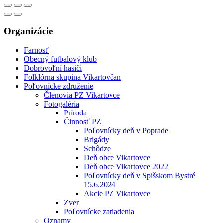
Organizácie
Farnosť
Obecný futbalový klub
Dobrovoľní hasiči
Folklórna skupina Vikartovčan
Poľovnícke združenie
Členovia PZ Vikartovce
Fotogaléria
Príroda
Činnosť PZ
Poľovnícky deň v Poprade
Brigády
Schôdze
Deň obce Vikartovce
Deň obce Vikartovce 2022
Poľovnícky deň v Spišskom Bystré
15.6.2024
Akcie PZ Vikartovce
Zver
Poľovnícke zariadenia
Oznamy