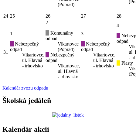
(Po
(Poprad)
24
25
26
27
28
2
4
Komunálny
1
3
Nebezp
odpad
odpad
Nebezpečný
Vikartovce
Nebezpečný
Vik
odpad
(Poprad)
odpad
31
ul.
Vikartovce,
Nebezpečný
Vikartovce,
- t
ul. Hlavná
odpad
ul. Hlavná
Plasty
- trhovisko
Vikartovce,
- trhovisko
Vik
ul. Hlavná
(Po
- trhovisko
Kalendár zvozu odpadu
Školská jedáleň
Kalendár akcií