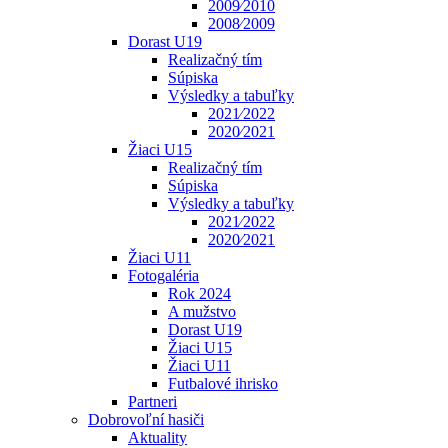
2009⁄2010
2008⁄2009
Dorast U19
Realizačný tím
Súpiska
Výsledky a tabuľky
2021⁄2022
2020⁄2021
Žiaci U15
Realizačný tím
Súpiska
Výsledky a tabuľky
2021⁄2022
2020⁄2021
Žiaci U11
Fotogaléria
Rok 2024
A mužstvo
Dorast U19
Žiaci U15
Žiaci U11
Futbalové ihrisko
Partneri
Dobrovoľní hasiči
Aktuality