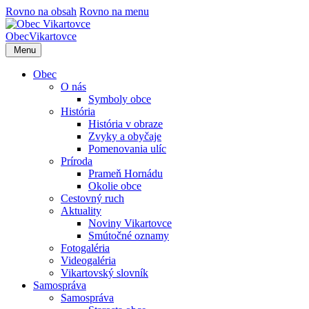
Rovno na obsah
Rovno na menu
Obec
Vikartovce
Menu
Obec
O nás
Symboly obce
História
História v obraze
Zvyky a obyčaje
Pomenovania ulíc
Príroda
Prameň Hornádu
Okolie obce
Cestovný ruch
Aktuality
Noviny Vikartovce
Smútočné oznamy
Fotogaléria
Videogaléria
Vikartovský slovník
Samospráva
Samospráva