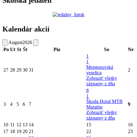
Školská jedáleň
Kalendár akcií
August
2026
Po
Ut
St
Št
Pia
So
Ne
1
1
Mengusovská
27
28
29
30
31
2
veselica
Zobraziť všetky
záznamy z dňa
8
1
Škoda Horal MTB
3
4
5
6
7
9
Maratón
Zobraziť všetky
záznamy z dňa
10
11
12
13
14
15
16
17
18
19
20
21
22
23