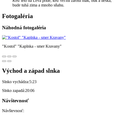
Keď leto na Leva príde, keď veľmi zarodí mak, buk a lieska,
bude tuhá zima a mnoho sňahu.
Fotogaléria
Náhodná fotogaléria
"Kostol" "Kaplnka - smer Kravany"
Východ a západ slnka
Slnko vychádza:
5:23
Slnko zapadá:
20:06
Návštevnosť
Návštevnosť: