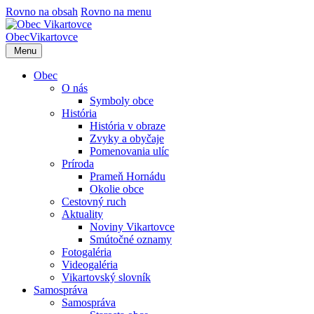
Rovno na obsah
Rovno na menu
Obec
Vikartovce
Menu
Obec
O nás
Symboly obce
História
História v obraze
Zvyky a obyčaje
Pomenovania ulíc
Príroda
Prameň Hornádu
Okolie obce
Cestovný ruch
Aktuality
Noviny Vikartovce
Smútočné oznamy
Fotogaléria
Videogaléria
Vikartovský slovník
Samospráva
Samospráva