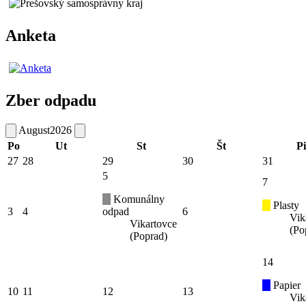
Anketa
Zber odpadu
August
2026
Po
Ut
St
Št
Pi
27
28
29
30
31
5
7
Komunálny
Plasty
3
4
odpad
6
Vik
Vikartovce
(Po
(Poprad)
14
Papier
10
11
12
13
Vik