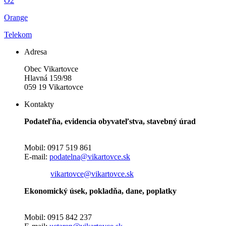
O2
Orange
Telekom
Adresa
Obec Vikartovce
Hlavná 159/98
059 19 Vikartovce
Kontakty
Podateľňa, evidencia obyvateľstva, stavebný úrad
Mobil: 0917 519 861
E-mail:
podatelna@vikartovce.sk
vikartovce@vikartovce.sk
Ekonomický úsek, pokladňa, dane, poplatky
Mobil: 0915 842 237