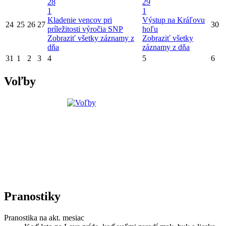
28
29
1
1
Kladenie vencov pri
Výstup na Kráľovu
24
25
26
27
30
príležitosti výročia SNP
hoľu
Zobraziť všetky záznamy z
Zobraziť všetky
dňa
záznamy z dňa
31
1
2
3
4
5
6
Voľby
Pranostiky
Pranostika na akt. mesiac