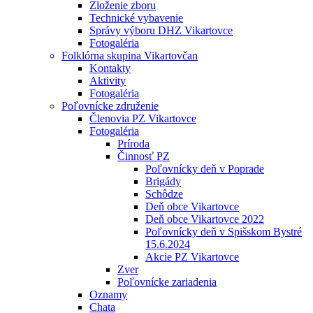
Zloženie zboru
Technické vybavenie
Správy výboru DHZ Vikartovce
Fotogaléria
Folklórna skupina Vikartovčan
Kontakty
Aktivity
Fotogaléria
Poľovnícke združenie
Členovia PZ Vikartovce
Fotogaléria
Príroda
Činnosť PZ
Poľovnícky deň v Poprade
Brigády
Schôdze
Deň obce Vikartovce
Deň obce Vikartovce 2022
Poľovnícky deň v Spišskom Bystré
15.6.2024
Akcie PZ Vikartovce
Zver
Poľovnícke zariadenia
Oznamy
Chata