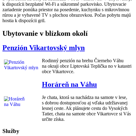
k dispozícii bezplatné Wi-Fi a súkromné parkovisko. Ubytovacie
zariadenie ponúka priestor na posedenie, kuchynku s mikrovlnnou
rúrou a je vybavené TV s plochou obrazovkou. Počas pobytu majú
hostia k dispozícii gril.
Ubytovanie v blízkom okolí
Penzión Vikartovský mlyn
Rodinný penzión na brehu Čierneho Váhu
na okraji obce Liptovská Teplička no v katastri
obce Vikartovce.
Horáreň na Váhu
Je chata, ktorá sa nachádza na samote v lese,
s dobrou dostupnosťou aj vďaka udržiavanej
lesnej ceste. Ak plánujete cestu do Vysokých
Tatier, chata na samote obce Vikartovce si Vás
určite získa.
Služby