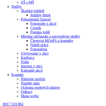
ZŠ s MŠ
Služby
Školská jedáleň
Jedálny lístok
Pohostinská činnosť
Fotografie z akcií
Cenník
Ponuka jedál
Miestne občianske a preventívne služby
Členovia MOaPS a kontakty
Náplň práce
Fotogaléria
Ubytovanie v obci
Knižnica
Pošta
Internet v obci
Kalendár akcií
Kontakt
Hlásenie porúch
Napište nám
Ochrana osobných údajov
Odkazy
Mapa webu
0917 519 861