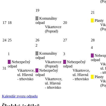
(Po
19
21
Komunálny
Plasty
17
18
odpad
20
Vik
Vikartovce
(Po
(Poprad)
24
25
26
27
28
2
4
Komunálny
1
3
Nebezp
odpad
odpad
Nebezpečný
Vikartovce
Nebezpečný
Vik
odpad
(Poprad)
odpad
31
ul.
Vikartovce,
Nebezpečný
Vikartovce,
- t
ul. Hlavná
odpad
ul. Hlavná
Plasty
- trhovisko
Vikartovce,
- trhovisko
Vik
ul. Hlavná
(Po
- trhovisko
Kalendár zvozu odpadu