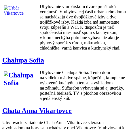
Ubytovanie v urbárskom dvore pre širokú
verejnosť. V ubytovacej časti urbárskeho domu
sa nachádzajú dve dvojlôžkové izby a dve
trojlôžkové izby. Každá izba má samostatne
svoju kúpeľňu s WC. K dispozícii je tiež
spoločenská miestnosť spolu s kuchynkou,
v ktorej nechýba potrebné vybavenie ako je
plynový sporák s rúrou, mikrovlnka,
chladnička, varná kanvica a kuchynský riad.
Chalupa Sofia
Ubytovanie Chalupa Sofia. Tento dom
na vidieku má dve spálne, kúpeľňu, kompletne
vybavenú kuchyňu a terasu s výhľadom
na záhradu. Súčasťou vybavenia sú aj uteráky,
posteľná bielizeň, TV s plochou obrazovkou
a jedálenský kút.
Chata Anna Vikartovce
Ubytovacie zariadenie Chata Anna Vikartovce s terasou
a výhľadom na hory sa nachádza v obci Vikartovce. V ubytovaní je