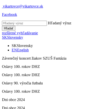
vikartovce@vikartovce.sk
Facebook
Hľadaný výraz
Hľadať
rozšírené vyhľadávanie
SK
Slovensky
SK
Slovensky
EN
English
Záverečný koncert žiakov SZUŠ Fantázia
Oslavy 100. rokov DHZ
Oslavy 100. rokov DHZ
Oslavy 90. výročia futbalu
Oslavy 100. rokov DHZ
Dni obce 2024
Dni obce 2024