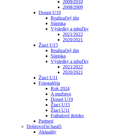
2009⁄2010
2008⁄2009
Dorast U19
Realizačný tím
Súpiska
Výsledky a tabuľky
2021⁄2022
2020⁄2021
Žiaci U15
Realizačný tím
Súpiska
Výsledky a tabuľky
2021⁄2022
2020⁄2021
Žiaci U11
Fotogaléria
Rok 2024
A mužstvo
Dorast U19
Žiaci U15
Žiaci U11
Futbalové ihrisko
Partneri
Dobrovoľní hasiči
Aktuality