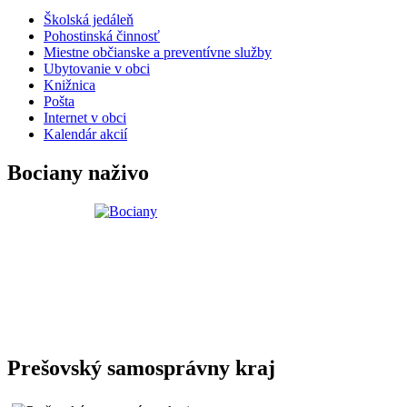
Školská jedáleň
Pohostinská činnosť
Miestne občianske a preventívne služby
Ubytovanie v obci
Knižnica
Pošta
Internet v obci
Kalendár akcií
Bociany naživo
Prešovský samosprávny kraj