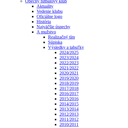
Obecný futbalový klub
Aktuality
Vedenie klubu
Oficiálne logo
História
Najväčšie úspechy
A mužstvo
Realizačný tím
Súpiska
Výsledky a tabuľky
2024⁄2025
2023⁄2024
2022⁄2023
2021⁄2022
2020⁄2021
2019⁄2020
2018⁄2019
2017⁄2018
2016⁄2017
2015⁄2016
2014⁄2015
2013⁄2014
2012⁄2013
2011⁄2012
2010⁄2011