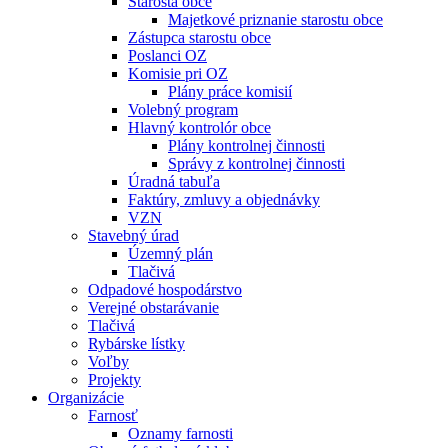
Starosta obce
Majetkové priznanie starostu obce
Zástupca starostu obce
Poslanci OZ
Komisie pri OZ
Plány práce komisií
Volebný program
Hlavný kontrolór obce
Plány kontrolnej činnosti
Správy z kontrolnej činnosti
Úradná tabuľa
Faktúry, zmluvy a objednávky
VZN
Stavebný úrad
Územný plán
Tlačivá
Odpadové hospodárstvo
Verejné obstarávanie
Tlačivá
Rybárske lístky
Voľby
Projekty
Organizácie
Farnosť
Oznamy farnosti