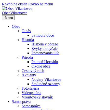
Rovno na obsah
Rovno na menu
Obec
Vikartovce
Menu
Obec
O nás
Symboly obce
História
História v obraze
Zvyky a obyčaje
Pomenovania ulíc
Príroda
Prameň Hornádu
Okolie obce
Cestovný ruch
Aktuality
Noviny Vikartovce
Smútočné oznamy
Fotogaléria
Videogaléria
Vikartovský slovník
Samospráva
Samospráva