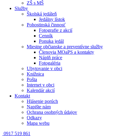
ZŠ s MŠ
Služby
Školská jedáleň
Jedálny lístok
Pohostinská činnosť
Fotografie z akcií
Cenník
Ponuka jedál
Miestne občianske a preventívne služby
Členovia MOaPS a kontakty
Náplň práce
Fotogaléria
Ubytovanie v obci
Knižnica
Pošta
Internet v obci
Kalendár akcií
Kontakt
Hlásenie porúch
Napište nám
Ochrana osobných údajov
Odkazy
Mapa webu
0917 519 861