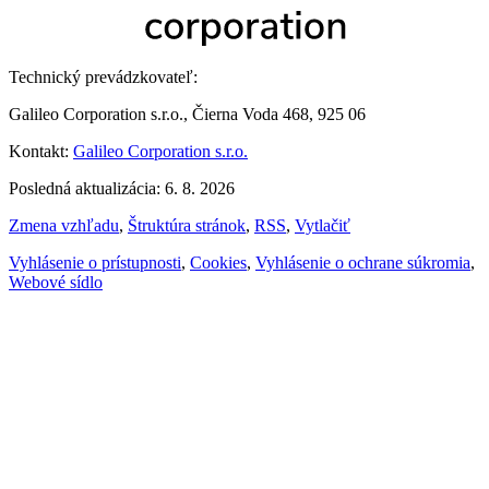
Technický prevádzkovateľ:
Galileo Corporation s.r.o., Čierna Voda 468, 925 06
Kontakt:
Galileo Corporation s.r.o.
Posledná aktualizácia: 6. 8. 2026
Zmena vzhľadu
,
Štruktúra stránok
,
RSS
,
Vytlačiť
Vyhlásenie o prístupnosti
,
Cookies
,
Vyhlásenie o ochrane súkromia
,
Webové sídlo