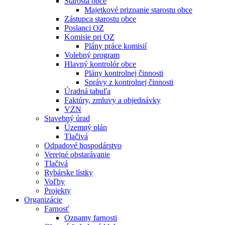
Starosta obce
Majetkové priznanie starostu obce
Zástupca starostu obce
Poslanci OZ
Komisie pri OZ
Plány práce komisií
Volebný program
Hlavný kontrolór obce
Plány kontrolnej činnosti
Správy z kontrolnej činnosti
Úradná tabuľa
Faktúry, zmluvy a objednávky
VZN
Stavebný úrad
Územný plán
Tlačivá
Odpadové hospodárstvo
Verejné obstarávanie
Tlačivá
Rybárske lístky
Voľby
Projekty
Organizácie
Farnosť
Oznamy farnosti