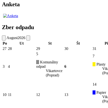
Anketa
Zber odpadu
August
2026
Po
Ut
St
Št
Pi
27
28
29
30
31
5
7
Komunálny
Plasty
3
4
odpad
6
Vik
Vikartovce
(Po
(Poprad)
14
Papier
10
11
12
13
Vik
(Po