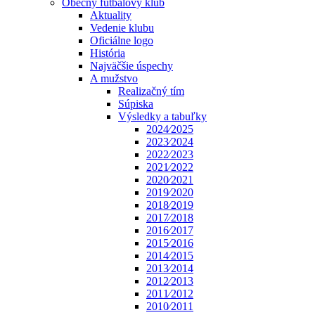
Obecný futbalový klub
Aktuality
Vedenie klubu
Oficiálne logo
História
Najväčšie úspechy
A mužstvo
Realizačný tím
Súpiska
Výsledky a tabuľky
2024⁄2025
2023⁄2024
2022⁄2023
2021⁄2022
2020⁄2021
2019⁄2020
2018⁄2019
2017⁄2018
2016⁄2017
2015⁄2016
2014⁄2015
2013⁄2014
2012⁄2013
2011⁄2012
2010⁄2011