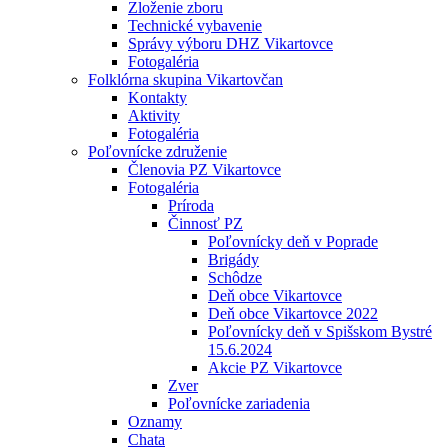
Zloženie zboru
Technické vybavenie
Správy výboru DHZ Vikartovce
Fotogaléria
Folklórna skupina Vikartovčan
Kontakty
Aktivity
Fotogaléria
Poľovnícke združenie
Členovia PZ Vikartovce
Fotogaléria
Príroda
Činnosť PZ
Poľovnícky deň v Poprade
Brigády
Schôdze
Deň obce Vikartovce
Deň obce Vikartovce 2022
Poľovnícky deň v Spišskom Bystré
15.6.2024
Akcie PZ Vikartovce
Zver
Poľovnícke zariadenia
Oznamy
Chata