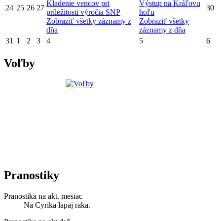
Kladenie vencov pri
Výstup na Kráľovu
24
25
26
27
30
príležitosti výročia SNP
hoľu
Zobraziť všetky záznamy z
Zobraziť všetky
dňa
záznamy z dňa
31
1
2
3
4
5
6
Voľby
Pranostiky
Pranostika na akt. mesiac
Na Cyrika lapaj raka.