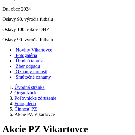
Dni obce 2024
Oslavy 90. výročia futbalu
Oslavy 100. rokov DHZ
Oslavy 90. výročia futbalu
Noviny Vikartovce
Fotogaléria
Úradná tabuľa
Zber odpadu
Oznamy farnosti
Smútočné oznamy
Úvodná stránka
Organizácie
Poľovnícke združenie
Fotogaléria
Činnosť PZ
Akcie PZ Vikartovce
Akcie PZ Vikartovce