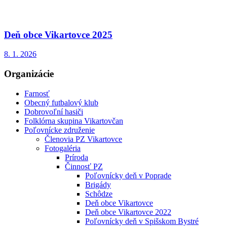
Deň obce Vikartovce 2025
8. 1. 2026
Organizácie
Farnosť
Obecný futbalový klub
Dobrovoľní hasiči
Folklórna skupina Vikartovčan
Poľovnícke združenie
Členovia PZ Vikartovce
Fotogaléria
Príroda
Činnosť PZ
Poľovnícky deň v Poprade
Brigády
Schôdze
Deň obce Vikartovce
Deň obce Vikartovce 2022
Poľovnícky deň v Spišskom Bystré