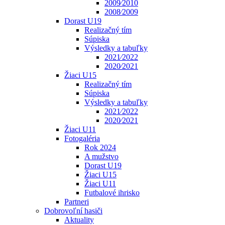
2009⁄2010
2008⁄2009
Dorast U19
Realizačný tím
Súpiska
Výsledky a tabuľky
2021⁄2022
2020⁄2021
Žiaci U15
Realizačný tím
Súpiska
Výsledky a tabuľky
2021⁄2022
2020⁄2021
Žiaci U11
Fotogaléria
Rok 2024
A mužstvo
Dorast U19
Žiaci U15
Žiaci U11
Futbalové ihrisko
Partneri
Dobrovoľní hasiči
Aktuality