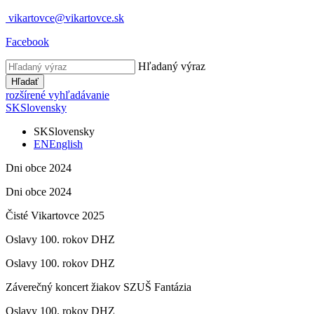
vikartovce@vikartovce.sk
Facebook
Hľadaný výraz
Hľadať
rozšírené vyhľadávanie
SK
Slovensky
SK
Slovensky
EN
English
Dni obce 2024
Dni obce 2024
Čisté Vikartovce 2025
Oslavy 100. rokov DHZ
Oslavy 100. rokov DHZ
Záverečný koncert žiakov SZUŠ Fantázia
Oslavy 100. rokov DHZ