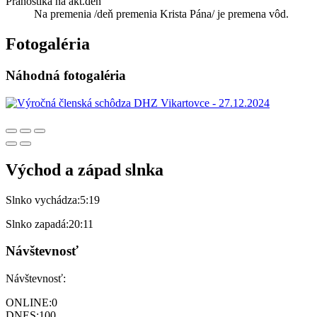
Pranostika na akt.deň
Na premenia /deň premenia Krista Pána/ je premena vôd.
Fotogaléria
Náhodná fotogaléria
Východ a západ slnka
Slnko vychádza:
5:19
Slnko zapadá:
20:11
Návštevnosť
Návštevnosť:
ONLINE:
0
DNES:
100