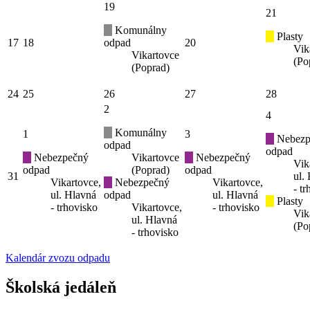
19
21
Komunálny
Plasty
17
18
odpad
20
Vik
Vikartovce
(Po
(Poprad)
24
25
26
27
28
2
4
Komunálny
1
3
Nebezp
odpad
odpad
Nebezpečný
Vikartovce
Nebezpečný
Vik
odpad
(Poprad)
odpad
31
ul.
Vikartovce,
Nebezpečný
Vikartovce,
- t
ul. Hlavná
odpad
ul. Hlavná
Plasty
- trhovisko
Vikartovce,
- trhovisko
Vik
ul. Hlavná
(Po
- trhovisko
Kalendár zvozu odpadu
Školská jedáleň