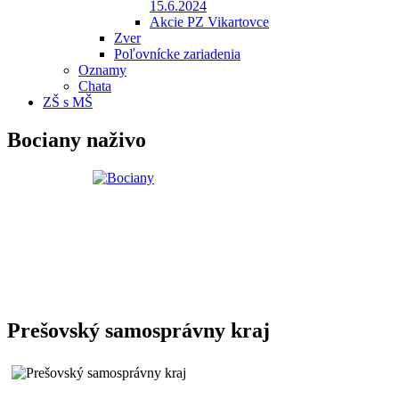
15.6.2024
Akcie PZ Vikartovce
Zver
Poľovnícke zariadenia
Oznamy
Chata
ZŠ s MŠ
Bociany naživo
Prešovský samosprávny kraj