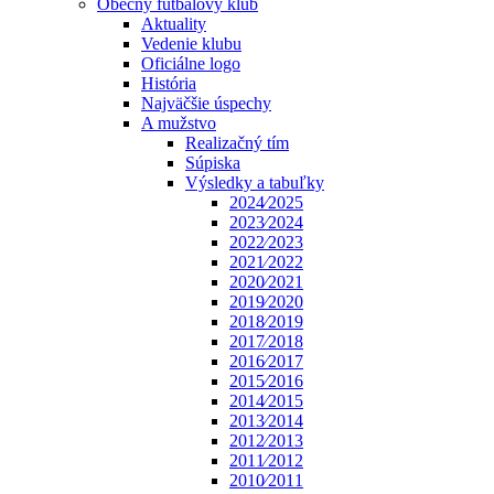
Obecný futbalový klub
Aktuality
Vedenie klubu
Oficiálne logo
História
Najväčšie úspechy
A mužstvo
Realizačný tím
Súpiska
Výsledky a tabuľky
2024⁄2025
2023⁄2024
2022⁄2023
2021⁄2022
2020⁄2021
2019⁄2020
2018⁄2019
2017⁄2018
2016⁄2017
2015⁄2016
2014⁄2015
2013⁄2014
2012⁄2013
2011⁄2012
2010⁄2011