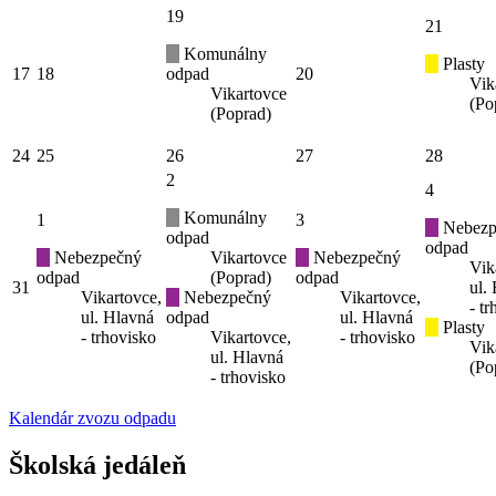
19
21
Komunálny
Plasty
17
18
odpad
20
Vik
Vikartovce
(Po
(Poprad)
24
25
26
27
28
2
4
Komunálny
1
3
Nebezp
odpad
odpad
Nebezpečný
Vikartovce
Nebezpečný
Vik
odpad
(Poprad)
odpad
31
ul.
Vikartovce,
Nebezpečný
Vikartovce,
- t
ul. Hlavná
odpad
ul. Hlavná
Plasty
- trhovisko
Vikartovce,
- trhovisko
Vik
ul. Hlavná
(Po
- trhovisko
Kalendár zvozu odpadu
Školská jedáleň