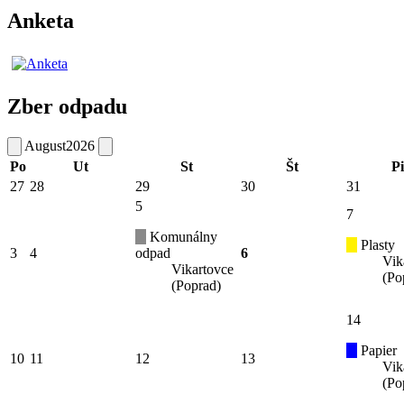
Anketa
Zber odpadu
August
2026
Po
Ut
St
Št
Pi
27
28
29
30
31
5
7
Komunálny
Plasty
3
4
odpad
6
Vik
Vikartovce
(Po
(Poprad)
14
Papier
10
11
12
13
Vik
(Po