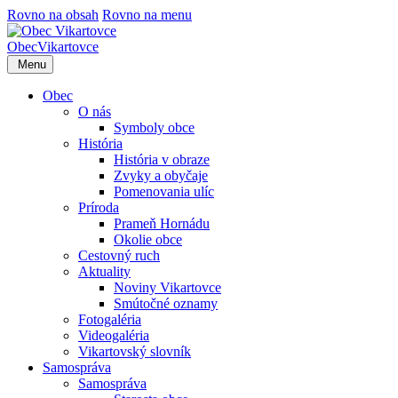
Rovno na obsah
Rovno na menu
Obec
Vikartovce
Menu
Obec
O nás
Symboly obce
História
História v obraze
Zvyky a obyčaje
Pomenovania ulíc
Príroda
Prameň Hornádu
Okolie obce
Cestovný ruch
Aktuality
Noviny Vikartovce
Smútočné oznamy
Fotogaléria
Videogaléria
Vikartovský slovník
Samospráva
Samospráva