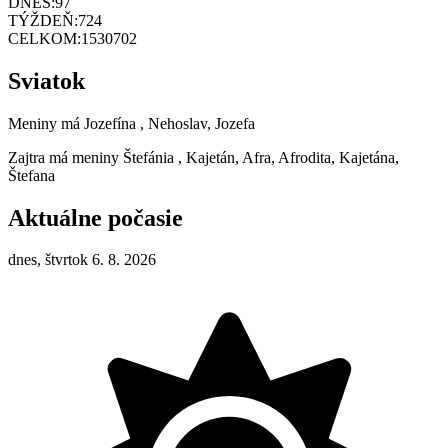
DNES:
97
TÝŽDEŇ:
724
CELKOM:
1530702
Sviatok
Meniny má
Jozefína
, Nehoslav, Jozefa
Zajtra má meniny
Štefánia
, Kajetán, Afra, Afrodita, Kajetána,
Štefana
Aktuálne počasie
dnes, štvrtok 6. 8. 2026