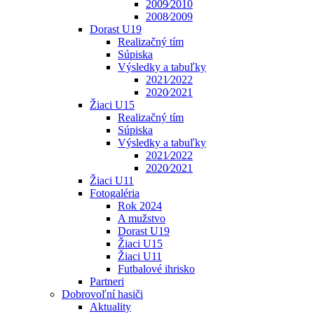
2009⁄2010
2008⁄2009
Dorast U19
Realizačný tím
Súpiska
Výsledky a tabuľky
2021⁄2022
2020⁄2021
Žiaci U15
Realizačný tím
Súpiska
Výsledky a tabuľky
2021⁄2022
2020⁄2021
Žiaci U11
Fotogaléria
Rok 2024
A mužstvo
Dorast U19
Žiaci U15
Žiaci U11
Futbalové ihrisko
Partneri
Dobrovoľní hasiči
Aktuality