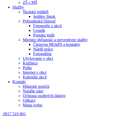
ZŠ s MŠ
Služby
Školská jedáleň
Jedálny lístok
Pohostinská činnosť
Fotografie z akcií
Cenník
Ponuka jedál
Miestne občianske a preventívne služby
Členovia MOaPS a kontakty
Náplň práce
Fotogaléria
Ubytovanie v obci
Knižnica
Pošta
Internet v obci
Kalendár akcií
Kontakt
Hlásenie porúch
Napište nám
Ochrana osobných údajov
Odkazy
Mapa webu
0917 519 861