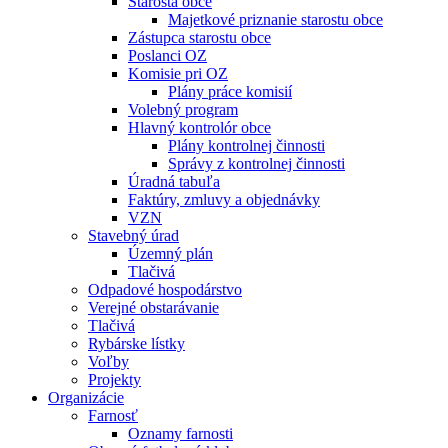
Starosta obce
Majetkové priznanie starostu obce
Zástupca starostu obce
Poslanci OZ
Komisie pri OZ
Plány práce komisií
Volebný program
Hlavný kontrolór obce
Plány kontrolnej činnosti
Správy z kontrolnej činnosti
Úradná tabuľa
Faktúry, zmluvy a objednávky
VZN
Stavebný úrad
Územný plán
Tlačivá
Odpadové hospodárstvo
Verejné obstarávanie
Tlačivá
Rybárske lístky
Voľby
Projekty
Organizácie
Farnosť
Oznamy farnosti