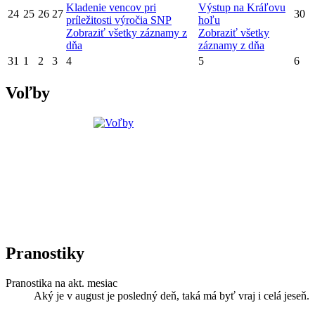
Kladenie vencov pri
Výstup na Kráľovu
24
25
26
27
30
príležitosti výročia SNP
hoľu
Zobraziť všetky záznamy z
Zobraziť všetky
dňa
záznamy z dňa
31
1
2
3
4
5
6
Voľby
Pranostiky
Pranostika na akt. mesiac
Aký je v august je posledný deň, taká má byť vraj i celá jeseň.