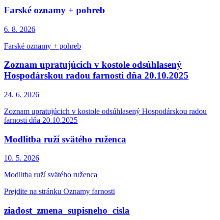
Farské oznamy + pohreb
6. 8.
2026
Farské oznamy + pohreb
Zoznam upratujúcich v kostole odsúhlasený
Hospodárskou radou farnosti dňa 20.10.2025
24. 6.
2026
Zoznam upratujúcich v kostole odsúhlasený Hospodárskou radou
farnosti dňa 20.10.2025
Modlitba ruží svätého ruženca
10. 5.
2026
Modlitba ruží svätého ruženca
Prejdite na stránku Oznamy farnosti
ziadost_zmena_supisneho_cisla