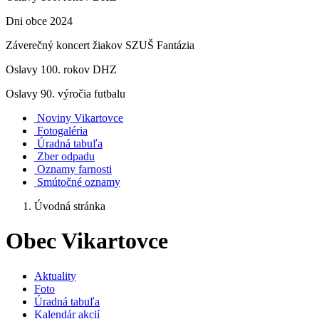
Dni obce 2024
Záverečný koncert žiakov SZUŠ Fantázia
Oslavy 100. rokov DHZ
Oslavy 90. výročia futbalu
Noviny Vikartovce
Fotogaléria
Úradná tabuľa
Zber odpadu
Oznamy farnosti
Smútočné oznamy
Úvodná stránka
Obec Vikartovce
Aktuality
Foto
Úradná tabuľa
Kalendár akcií