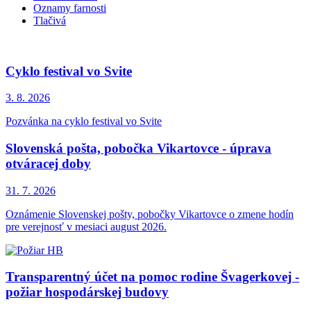
Oznamy farnosti
Tlačivá
Cyklo festival vo Svite
3. 8.
2026
Pozvánka na cyklo festival vo Svite
Slovenská pošta, pobočka Vikartovce - úprava
otváracej doby
31. 7.
2026
Oznámenie Slovenskej pošty, pobočky Vikartovce o zmene hodín
pre verejnosť v mesiaci august 2026.
Transparentný účet na pomoc rodine Švagerkovej -
požiar hospodárskej budovy