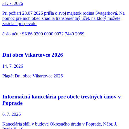
31. 7.
2026
Pri požiari 28.07.2026 prišla o svoj majetok rodina Švagerková. Na
pomoc pre nich obec zriadila transparentný účet, na ktorý môžete
zasielať príspevok.
číslo účtu: SK86 0200 0000 0072 7449 2059
Dni obce Vikartovce 2026
14. 7.
2026
Plagát Dni obce Vikartovce 2026
Informačná kancelária pre obete trestných činov v
Poprade
6. 7.
2026
Kancelária sídli v budove Okresného úradu v Poprade, Nábr. J.