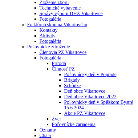
Zloženie zboru
Technické vybavenie
Správy výboru DHZ Vikartovce
Fotogaléria
Folklórna skupina Vikartovčan
Kontakty
Aktivity
Fotogaléria
Poľovnícke združenie
Členovia PZ Vikartovce
Fotogaléria
Príroda
Činnosť PZ
Poľovnícky deň v Poprade
Brigády
Schôdze
Deň obce Vikartovce
Deň obce Vikartovce 2022
Poľovnícky deň v Spišskom Bystré
15.6.2024
Akcie PZ Vikartovce
Zver
Poľovnícke zariadenia
Oznamy
Chata