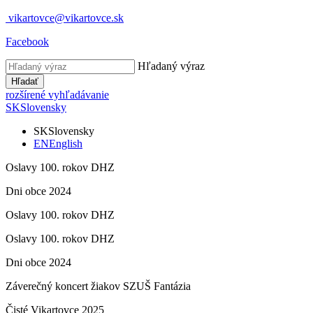
vikartovce@vikartovce.sk
Facebook
Hľadaný výraz
Hľadať
rozšírené vyhľadávanie
SK
Slovensky
SK
Slovensky
EN
English
Oslavy 100. rokov DHZ
Dni obce 2024
Oslavy 100. rokov DHZ
Oslavy 100. rokov DHZ
Dni obce 2024
Záverečný koncert žiakov SZUŠ Fantázia
Čisté Vikartovce 2025