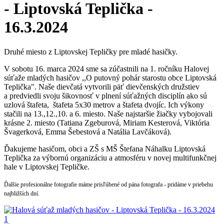
- Liptovská Teplička -
16.3.2024
Druhé miesto z Liptovskej Tepličky pre mladé hasičky.
V sobotu 16. marca 2024 sme sa zúčastnili na 1. ročníku Halovej
súťaže mladých hasičov ,,O putovný pohár starostu obce Liptovská
Teplička". Naše dievčatá vytvorili päť dievčenských družstiev
a predviedli svoju šikovnosť v plnení súťažných disciplín ako sú
uzlová štafeta, štafeta 5x30 metrov a štafeta dvojíc. Ich výkony
stačili na 13.,12.,10. a 6. miesto. Naše najstaršie žiačky vybojovali
krásne 2. miesto (Tatiana Zgeburová, Miriam Kesterová, Viktória
Švagerková, Emma Šebestová a Natália Lavčáková).
Ďakujeme hasičom, obci a ZŠ s MŠ Štefana Náhalku Liptovská
Teplička za výbornú organizáciu a atmosféru v novej multifunkčnej
hale v Liptovskej Tepličke.
Ďalšie profesionálne fotografie máme prisľúbené od pána fotografa - pridáme v priebehu
najbližších dní.