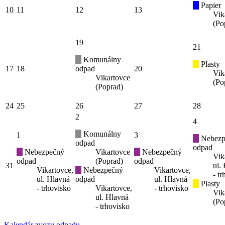
Papier
10
11
12
13
Vik
(Po
19
21
Komunálny
Plasty
17
18
odpad
20
Vik
Vikartovce
(Po
(Poprad)
24
25
26
27
28
2
4
Komunálny
1
3
Nebezp
odpad
odpad
Nebezpečný
Vikartovce
Nebezpečný
Vik
odpad
(Poprad)
odpad
31
ul.
Vikartovce,
Nebezpečný
Vikartovce,
- t
ul. Hlavná
odpad
ul. Hlavná
Plasty
- trhovisko
Vikartovce,
- trhovisko
Vik
ul. Hlavná
(Po
- trhovisko
Kalendár zvozu odpadu