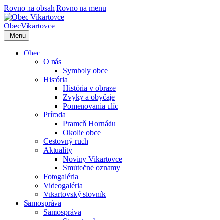
Rovno na obsah
Rovno na menu
Obec
Vikartovce
Menu
Obec
O nás
Symboly obce
História
História v obraze
Zvyky a obyčaje
Pomenovania ulíc
Príroda
Prameň Hornádu
Okolie obce
Cestovný ruch
Aktuality
Noviny Vikartovce
Smútočné oznamy
Fotogaléria
Videogaléria
Vikartovský slovník
Samospráva
Samospráva