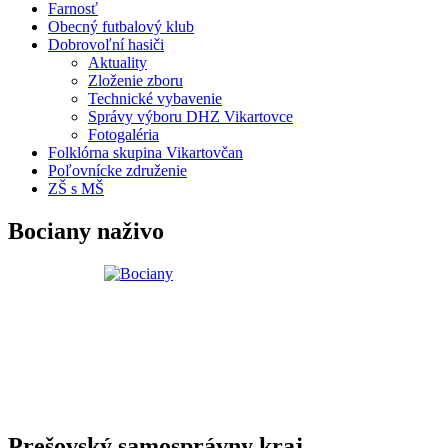
Farnosť
Obecný futbalový klub
Dobrovoľní hasiči
Aktuality
Zloženie zboru
Technické vybavenie
Správy výboru DHZ Vikartovce
Fotogaléria
Folklórna skupina Vikartovčan
Poľovnícke združenie
ZŠ s MŠ
Bociany naživo
Prešovský samosprávny kraj