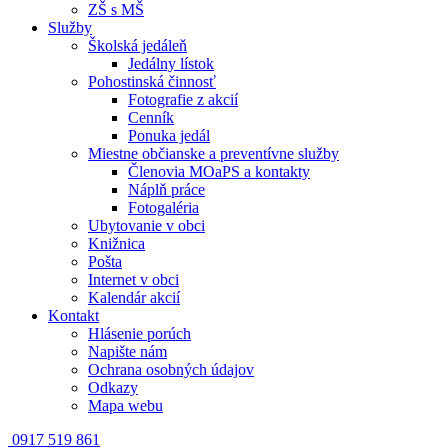
ZŠ s MŠ
Služby
Školská jedáleň
Jedálny lístok
Pohostinská činnosť
Fotografie z akcií
Cenník
Ponuka jedál
Miestne občianske a preventívne služby
Členovia MOaPS a kontakty
Náplň práce
Fotogaléria
Ubytovanie v obci
Knižnica
Pošta
Internet v obci
Kalendár akcií
Kontakt
Hlásenie porúch
Napište nám
Ochrana osobných údajov
Odkazy
Mapa webu
0917 519 861