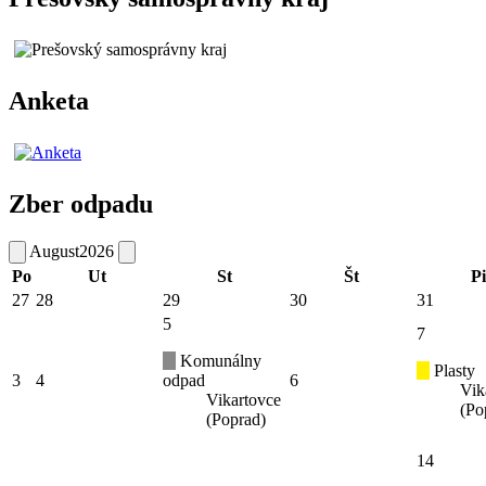
Anketa
Zber odpadu
August
2026
Po
Ut
St
Št
Pi
27
28
29
30
31
5
7
Komunálny
Plasty
3
4
odpad
6
Vik
Vikartovce
(Po
(Poprad)
14