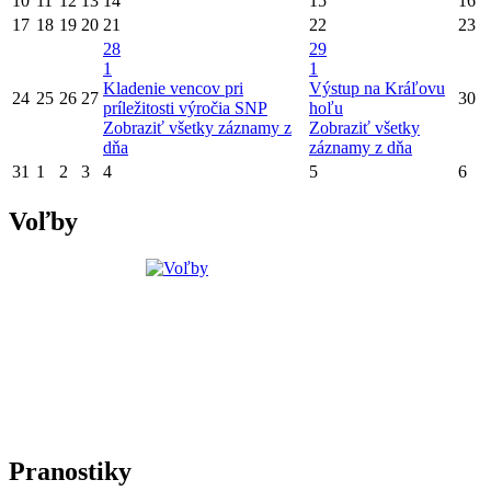
10
11
12
13
14
15
16
17
18
19
20
21
22
23
28
29
1
1
Kladenie vencov pri
Výstup na Kráľovu
24
25
26
27
30
príležitosti výročia SNP
hoľu
Zobraziť všetky záznamy z
Zobraziť všetky
dňa
záznamy z dňa
31
1
2
3
4
5
6
Voľby
Pranostiky