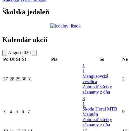
Školská jedáleň
Kalendár akcií
August
2026
Po
Ut
St
Št
Pia
So
Ne
1
1
Mengusovská
27
28
29
30
31
2
veselica
Zobraziť všetky
záznamy z dňa
8
1
Škoda Horal MTB
3
4
5
6
7
9
Maratón
Zobraziť všetky
záznamy z dňa