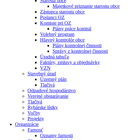
Starosta obce
Majetkové priznanie starostu obce
Zástupca starostu obce
Poslanci OZ
Komisie pri OZ
Plány práce komisií
Volebný program
Hlavný kontrolór obce
Plány kontrolnej činnosti
Správy z kontrolnej činnosti
Úradná tabuľa
Faktúry, zmluvy a objednávky
VZN
Stavebný úrad
Územný plán
Tlačivá
Odpadové hospodárstvo
Verejné obstarávanie
Tlačivá
Rybárske lístky
Voľby
Projekty
Organizácie
Farnosť
Oznamy farnosti