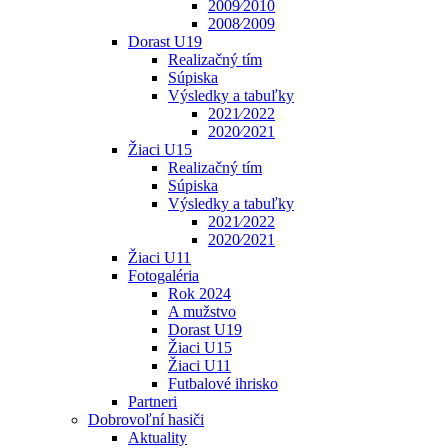
2009⁄2010
2008⁄2009
Dorast U19
Realizačný tím
Súpiska
Výsledky a tabuľky
2021⁄2022
2020⁄2021
Žiaci U15
Realizačný tím
Súpiska
Výsledky a tabuľky
2021⁄2022
2020⁄2021
Žiaci U11
Fotogaléria
Rok 2024
A mužstvo
Dorast U19
Žiaci U15
Žiaci U11
Futbalové ihrisko
Partneri
Dobrovoľní hasiči
Aktuality