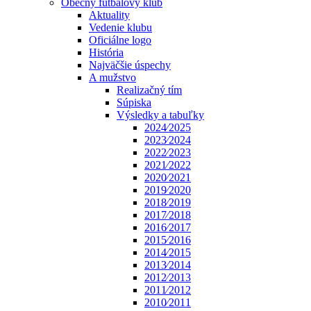
Obecný futbalový klub
Aktuality
Vedenie klubu
Oficiálne logo
História
Najväčšie úspechy
A mužstvo
Realizačný tím
Súpiska
Výsledky a tabuľky
2024⁄2025
2023⁄2024
2022⁄2023
2021⁄2022
2020⁄2021
2019⁄2020
2018⁄2019
2017⁄2018
2016⁄2017
2015⁄2016
2014⁄2015
2013⁄2014
2012⁄2013
2011⁄2012
2010⁄2011