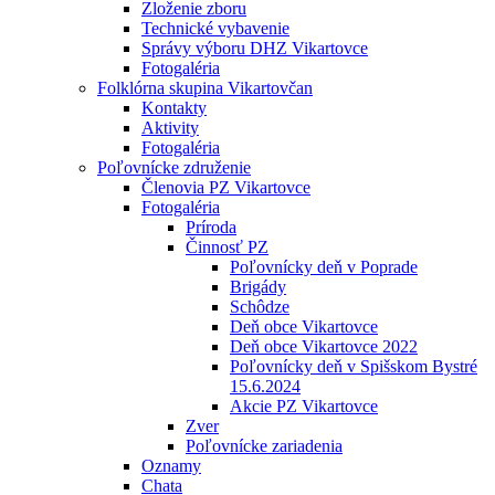
Zloženie zboru
Technické vybavenie
Správy výboru DHZ Vikartovce
Fotogaléria
Folklórna skupina Vikartovčan
Kontakty
Aktivity
Fotogaléria
Poľovnícke združenie
Členovia PZ Vikartovce
Fotogaléria
Príroda
Činnosť PZ
Poľovnícky deň v Poprade
Brigády
Schôdze
Deň obce Vikartovce
Deň obce Vikartovce 2022
Poľovnícky deň v Spišskom Bystré
15.6.2024
Akcie PZ Vikartovce
Zver
Poľovnícke zariadenia
Oznamy
Chata