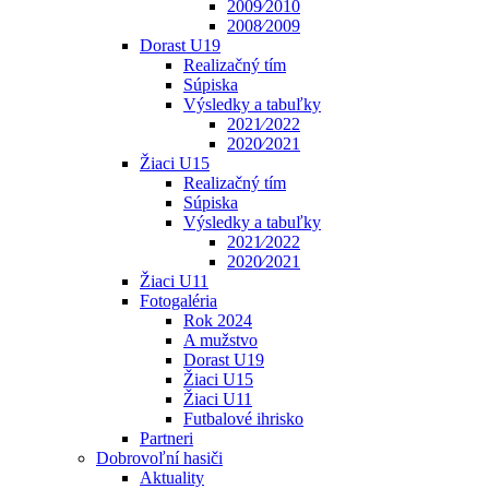
2009⁄2010
2008⁄2009
Dorast U19
Realizačný tím
Súpiska
Výsledky a tabuľky
2021⁄2022
2020⁄2021
Žiaci U15
Realizačný tím
Súpiska
Výsledky a tabuľky
2021⁄2022
2020⁄2021
Žiaci U11
Fotogaléria
Rok 2024
A mužstvo
Dorast U19
Žiaci U15
Žiaci U11
Futbalové ihrisko
Partneri
Dobrovoľní hasiči
Aktuality