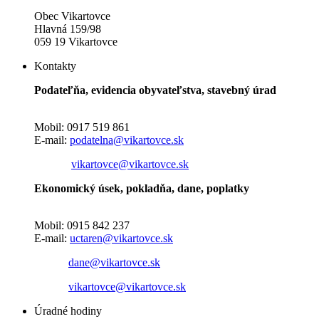
Obec Vikartovce
Hlavná 159/98
059 19 Vikartovce
Kontakty
Podateľňa, evidencia obyvateľstva, stavebný úrad
Mobil: 0917 519 861
E-mail:
podatelna@vikartovce.sk
vikartovce@vikartovce.sk
Ekonomický úsek, pokladňa, dane, poplatky
Mobil: 0915 842 237
E-mail:
uctaren@vikartovce.sk
dane@vikartovce.sk
vikartovce@vikartovce.sk
Úradné hodiny