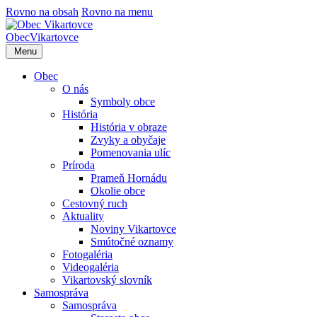
Rovno na obsah
Rovno na menu
Obec
Vikartovce
Menu
Obec
O nás
Symboly obce
História
História v obraze
Zvyky a obyčaje
Pomenovania ulíc
Príroda
Prameň Hornádu
Okolie obce
Cestovný ruch
Aktuality
Noviny Vikartovce
Smútočné oznamy
Fotogaléria
Videogaléria
Vikartovský slovník
Samospráva
Samospráva