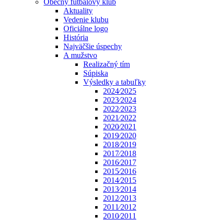
Obecný futbalový klub
Aktuality
Vedenie klubu
Oficiálne logo
História
Najväčšie úspechy
A mužstvo
Realizačný tím
Súpiska
Výsledky a tabuľky
2024⁄2025
2023⁄2024
2022⁄2023
2021⁄2022
2020⁄2021
2019⁄2020
2018⁄2019
2017⁄2018
2016⁄2017
2015⁄2016
2014⁄2015
2013⁄2014
2012⁄2013
2011⁄2012
2010⁄2011