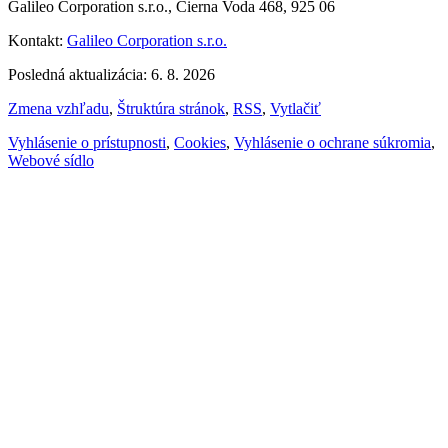
Galileo Corporation s.r.o., Čierna Voda 468, 925 06
Kontakt:
Galileo Corporation s.r.o.
Posledná aktualizácia: 6. 8. 2026
Zmena vzhľadu
,
Štruktúra stránok
,
RSS
,
Vytlačiť
Vyhlásenie o prístupnosti
,
Cookies
,
Vyhlásenie o ochrane súkromia
,
Webové sídlo