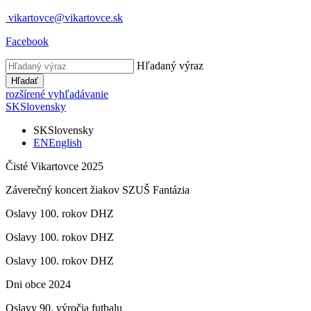
vikartovce@vikartovce.sk
Facebook
Hľadaný výraz
Hľadať
rozšírené vyhľadávanie
SK
Slovensky
SK
Slovensky
EN
English
Čisté Vikartovce 2025
Záverečný koncert žiakov SZUŠ Fantázia
Oslavy 100. rokov DHZ
Oslavy 100. rokov DHZ
Oslavy 100. rokov DHZ
Dni obce 2024
Oslavy 90. výročia futbalu