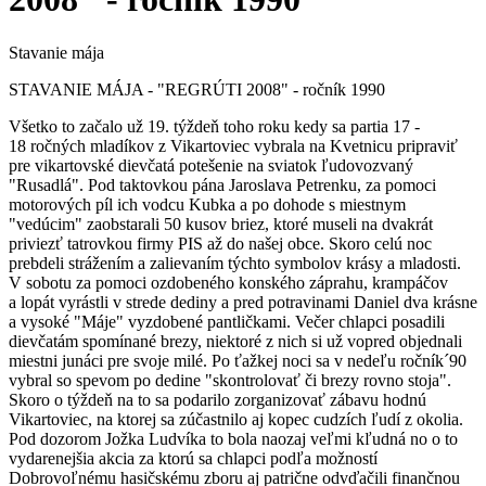
Stavanie mája
STAVANIE MÁJA - "REGRÚTI 2008" - ročník 1990
Všetko to začalo už 19. týždeň toho roku kedy sa partia 17 -
18 ročných mladíkov z Vikartoviec vybrala na Kvetnicu pripraviť
pre vikartovské dievčatá potešenie na sviatok ľudovozvaný
"Rusadlá". Pod taktovkou pána Jaroslava Petrenku, za pomoci
motorových píl ich vodcu Kubka a po dohode s miestnym
"vedúcim" zaobstarali 50 kusov briez, ktoré museli na dvakrát
priviezť tatrovkou firmy PIS až do našej obce. Skoro celú noc
prebdeli strážením a zalievaním týchto symbolov krásy a mladosti.
V sobotu za pomoci ozdobeného konského záprahu, krampáčov
a lopát vyrástli v strede dediny a pred potravinami Daniel dva krásne
a vysoké "Máje" vyzdobené pantličkami. Večer chlapci posadili
dievčatám spomínané brezy, niektoré z nich si už vopred objednali
miestni junáci pre svoje milé. Po ťažkej noci sa v nedeľu ročník´90
vybral so spevom po dedine "skontrolovať či brezy rovno stoja".
Skoro o týždeň na to sa podarilo zorganizovať zábavu hodnú
Vikartoviec, na ktorej sa zúčastnilo aj kopec cudzích ľudí z okolia.
Pod dozorom Jožka Ludvíka to bola naozaj veľmi kľudná no o to
vydarenejšia akcia za ktorú sa chlapci podľa možností
Dobrovoľnému hasičskému zboru aj patrične odvďačili finančnou