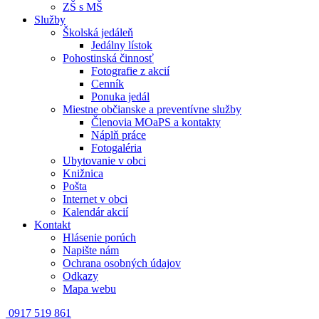
ZŠ s MŠ
Služby
Školská jedáleň
Jedálny lístok
Pohostinská činnosť
Fotografie z akcií
Cenník
Ponuka jedál
Miestne občianske a preventívne služby
Členovia MOaPS a kontakty
Náplň práce
Fotogaléria
Ubytovanie v obci
Knižnica
Pošta
Internet v obci
Kalendár akcií
Kontakt
Hlásenie porúch
Napište nám
Ochrana osobných údajov
Odkazy
Mapa webu
0917 519 861