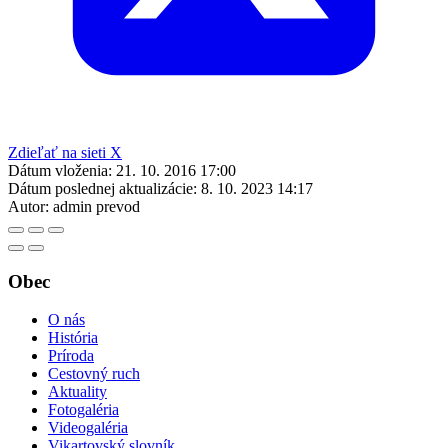
Zdieľať na sieti X
Dátum vloženia:
21. 10. 2016 17:00
Dátum poslednej aktualizácie:
8. 10. 2023 14:17
Autor:
admin prevod
Obec
O nás
História
Príroda
Cestovný ruch
Aktuality
Fotogaléria
Videogaléria
Vikartovský slovník