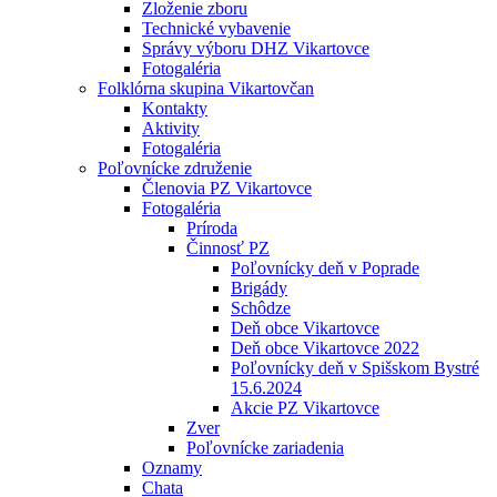
Zloženie zboru
Technické vybavenie
Správy výboru DHZ Vikartovce
Fotogaléria
Folklórna skupina Vikartovčan
Kontakty
Aktivity
Fotogaléria
Poľovnícke združenie
Členovia PZ Vikartovce
Fotogaléria
Príroda
Činnosť PZ
Poľovnícky deň v Poprade
Brigády
Schôdze
Deň obce Vikartovce
Deň obce Vikartovce 2022
Poľovnícky deň v Spišskom Bystré
15.6.2024
Akcie PZ Vikartovce
Zver
Poľovnícke zariadenia
Oznamy
Chata