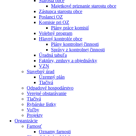
Starosta obce
Majetkové priznanie starostu obce
Zástupca starostu obce
Poslanci OZ
Komisie pri OZ
Plány práce komisií
Volebný program
Hlavný kontrolór obce
Plány kontrolnej činnosti
Správy z kontrolnej činnosti
Úradná tabuľa
Faktúry, zmluvy a objednávky
VZN
Stavebný úrad
Územný plán
Tlačivá
Odpadové hospodárstvo
Verejné obstarávanie
Tlačivá
Rybárske lístky
Voľby
Projekty
Organizácie
Farnosť
Oznamy farnosti