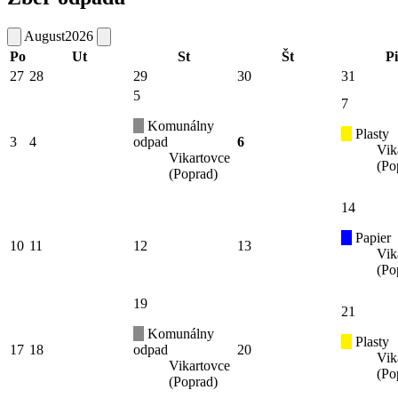
August
2026
Po
Ut
St
Št
Pi
27
28
29
30
31
5
7
Komunálny
Plasty
3
4
odpad
6
Vik
Vikartovce
(Po
(Poprad)
14
Papier
10
11
12
13
Vik
(Po
19
21
Komunálny
Plasty
17
18
odpad
20
Vik
Vikartovce
(Po
(Poprad)