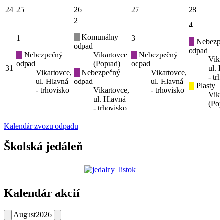
24
25
26
27
28
2
4
Komunálny
1
3
Nebezp
odpad
odpad
Nebezpečný
Vikartovce
Nebezpečný
Vik
odpad
(Poprad)
odpad
31
ul.
Vikartovce,
Nebezpečný
Vikartovce,
- t
ul. Hlavná
odpad
ul. Hlavná
Plasty
- trhovisko
Vikartovce,
- trhovisko
Vik
ul. Hlavná
(Po
- trhovisko
Kalendár zvozu odpadu
Školská jedáleň
Kalendár akcií
August
2026