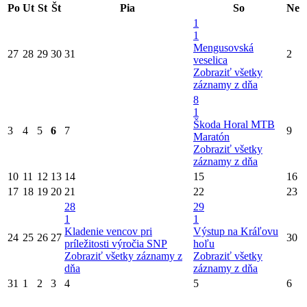
Po
Ut
St
Št
Pia
So
Ne
1
1
Mengusovská
27
28
29
30
31
2
veselica
Zobraziť všetky
záznamy z dňa
8
1
Škoda Horal MTB
3
4
5
6
7
9
Maratón
Zobraziť všetky
záznamy z dňa
10
11
12
13
14
15
16
17
18
19
20
21
22
23
28
29
1
1
Kladenie vencov pri
Výstup na Kráľovu
24
25
26
27
30
príležitosti výročia SNP
hoľu
Zobraziť všetky záznamy z
Zobraziť všetky
dňa
záznamy z dňa
31
1
2
3
4
5
6