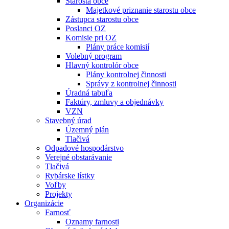
Starosta obce
Majetkové priznanie starostu obce
Zástupca starostu obce
Poslanci OZ
Komisie pri OZ
Plány práce komisií
Volebný program
Hlavný kontrolór obce
Plány kontrolnej činnosti
Správy z kontrolnej činnosti
Úradná tabuľa
Faktúry, zmluvy a objednávky
VZN
Stavebný úrad
Územný plán
Tlačivá
Odpadové hospodárstvo
Verejné obstarávanie
Tlačivá
Rybárske lístky
Voľby
Projekty
Organizácie
Farnosť
Oznamy farnosti