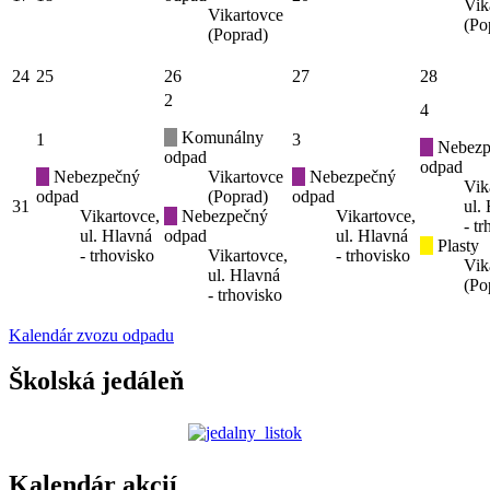
Vik
Vikartovce
(Po
(Poprad)
24
25
26
27
28
2
4
Komunálny
1
3
Nebezp
odpad
odpad
Nebezpečný
Vikartovce
Nebezpečný
Vik
odpad
(Poprad)
odpad
31
ul.
Vikartovce,
Nebezpečný
Vikartovce,
- t
ul. Hlavná
odpad
ul. Hlavná
Plasty
- trhovisko
Vikartovce,
- trhovisko
Vik
ul. Hlavná
(Po
- trhovisko
Kalendár zvozu odpadu
Školská jedáleň
Kalendár akcií