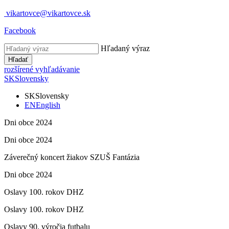
vikartovce@vikartovce.sk
Facebook
Hľadaný výraz
Hľadať
rozšírené vyhľadávanie
SK
Slovensky
SK
Slovensky
EN
English
Dni obce 2024
Dni obce 2024
Záverečný koncert žiakov SZUŠ Fantázia
Dni obce 2024
Oslavy 100. rokov DHZ
Oslavy 100. rokov DHZ
Oslavy 90. výročia futbalu