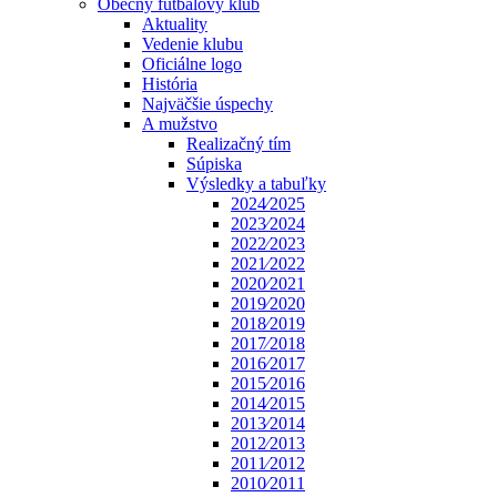
Obecný futbalový klub
Aktuality
Vedenie klubu
Oficiálne logo
História
Najväčšie úspechy
A mužstvo
Realizačný tím
Súpiska
Výsledky a tabuľky
2024⁄2025
2023⁄2024
2022⁄2023
2021⁄2022
2020⁄2021
2019⁄2020
2018⁄2019
2017⁄2018
2016⁄2017
2015⁄2016
2014⁄2015
2013⁄2014
2012⁄2013
2011⁄2012
2010⁄2011