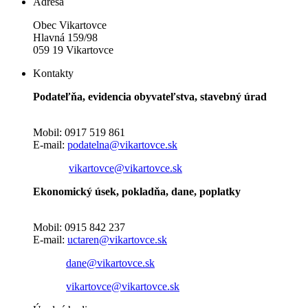
Adresa
Obec Vikartovce
Hlavná 159/98
059 19 Vikartovce
Kontakty
Podateľňa, evidencia obyvateľstva, stavebný úrad
Mobil: 0917 519 861
E-mail:
podatelna@vikartovce.sk
vikartovce@vikartovce.sk
Ekonomický úsek, pokladňa, dane, poplatky
Mobil: 0915 842 237
E-mail:
uctaren@vikartovce.sk
dane@vikartovce.sk
vikartovce@vikartovce.sk