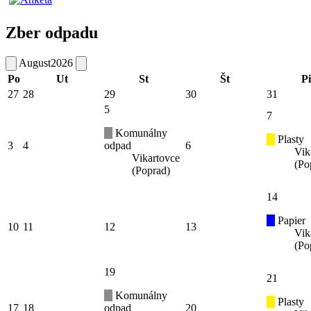
Zber odpadu
August
2026
Po
Ut
St
Št
Pi
27
28
29
30
31
5
7
Komunálny
Plasty
3
4
odpad
6
Vik
Vikartovce
(Po
(Poprad)
14
Papier
10
11
12
13
Vik
(Po
19
21
Komunálny
Plasty
17
18
odpad
20