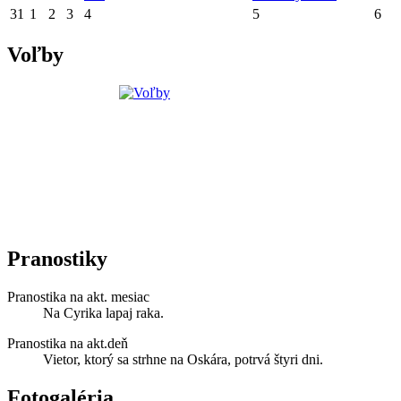
31
1
2
3
4
5
6
Voľby
Pranostiky
Pranostika na akt. mesiac
Na Cyrika lapaj raka.
Pranostika na akt.deň
Vietor, ktorý sa strhne na Oskára, potrvá štyri dni.
Fotogaléria