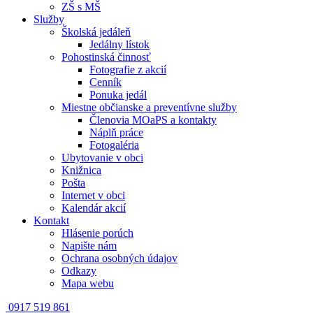
ZŠ s MŠ
Služby
Školská jedáleň
Jedálny lístok
Pohostinská činnosť
Fotografie z akcií
Cenník
Ponuka jedál
Miestne občianske a preventívne služby
Členovia MOaPS a kontakty
Náplň práce
Fotogaléria
Ubytovanie v obci
Knižnica
Pošta
Internet v obci
Kalendár akcií
Kontakt
Hlásenie porúch
Napište nám
Ochrana osobných údajov
Odkazy
Mapa webu
0917 519 861