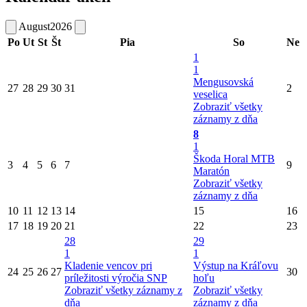
August
2026
Po
Ut
St
Št
Pia
So
Ne
1
1
Mengusovská
27
28
29
30
31
2
veselica
Zobraziť všetky
záznamy z dňa
8
1
Škoda Horal MTB
3
4
5
6
7
9
Maratón
Zobraziť všetky
záznamy z dňa
10
11
12
13
14
15
16
17
18
19
20
21
22
23
28
29
1
1
Kladenie vencov pri
Výstup na Kráľovu
24
25
26
27
30
príležitosti výročia SNP
hoľu
Zobraziť všetky záznamy z
Zobraziť všetky
dňa
záznamy z dňa