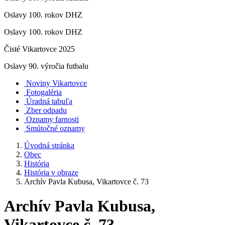
Oslavy 100. rokov DHZ
Oslavy 100. rokov DHZ
Čisté Vikartovce 2025
Oslavy 90. výročia futbalu
Noviny Vikartovce
Fotogaléria
Úradná tabuľa
Zber odpadu
Oznamy farnosti
Smútočné oznamy
Úvodná stránka
Obec
História
História v obraze
Archív Pavla Kubusa, Vikartovce č. 73
Archív Pavla Kubusa,
Vikartovce č. 73