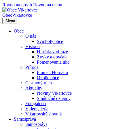
Rovno na obsah
Rovno na menu
Obec
Vikartovce
Menu
Obec
O nás
Symboly obce
História
História v obraze
Zvyky a obyčaje
Pomenovania ulíc
Príroda
Prameň Hornádu
Okolie obce
Cestovný ruch
Aktuality
Noviny Vikartovce
Smútočné oznamy
Fotogaléria
Videogaléria
Vikartovský slovník
Samospráva
Samospráva