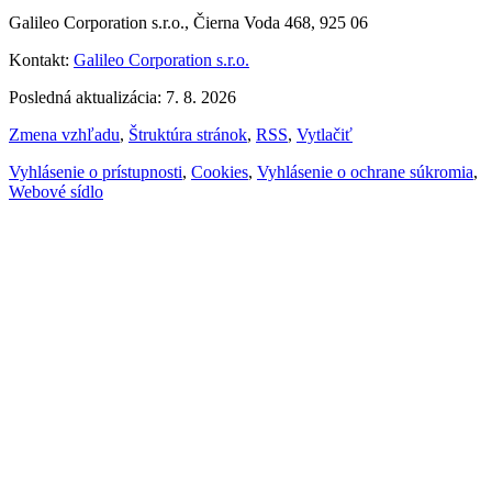
Galileo Corporation s.r.o., Čierna Voda 468, 925 06
Kontakt:
Galileo Corporation s.r.o.
Posledná aktualizácia: 7. 8. 2026
Zmena vzhľadu
,
Štruktúra stránok
,
RSS
,
Vytlačiť
Vyhlásenie o prístupnosti
,
Cookies
,
Vyhlásenie o ochrane súkromia
,
Webové sídlo