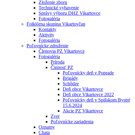
Zloženie zboru
Technické vybavenie
Správy výboru DHZ Vikartovce
Fotogaléria
Folklórna skupina Vikartovčan
Kontakty
Aktivity
Fotogaléria
Poľovnícke združenie
Členovia PZ Vikartovce
Fotogaléria
Príroda
Činnosť PZ
Poľovnícky deň v Poprade
Brigády
Schôdze
Deň obce Vikartovce
Deň obce Vikartovce 2022
Poľovnícky deň v Spišskom Bystré
15.6.2024
Akcie PZ Vikartovce
Zver
Poľovnícke zariadenia
Oznamy
Chata