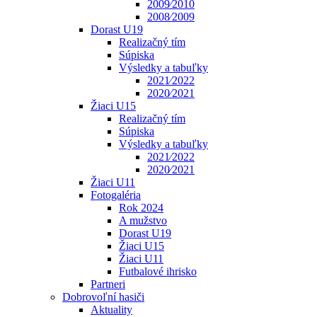
2009⁄2010
2008⁄2009
Dorast U19
Realizačný tím
Súpiska
Výsledky a tabuľky
2021⁄2022
2020⁄2021
Žiaci U15
Realizačný tím
Súpiska
Výsledky a tabuľky
2021⁄2022
2020⁄2021
Žiaci U11
Fotogaléria
Rok 2024
A mužstvo
Dorast U19
Žiaci U15
Žiaci U11
Futbalové ihrisko
Partneri
Dobrovoľní hasiči
Aktuality