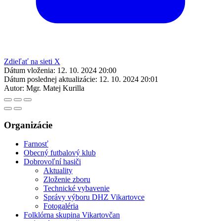
Zdieľať na sieti X
Dátum vloženia:
12. 10. 2024 20:00
Dátum poslednej aktualizácie:
12. 10. 2024 20:01
Autor:
Mgr. Matej Kurilla
Organizácie
Farnosť
Obecný futbalový klub
Dobrovoľní hasiči
Aktuality
Zloženie zboru
Technické vybavenie
Správy výboru DHZ Vikartovce
Fotogaléria
Folklórna skupina Vikartovčan