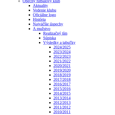
Obecný futbalový klub
Aktuality
Vedenie klubu
Oficiálne logo
História
Najväčšie úspechy
A mužstvo
Realizačný tím
Súpiska
Výsledky a tabuľky
2024⁄2025
2023⁄2024
2022⁄2023
2021⁄2022
2020⁄2021
2019⁄2020
2018⁄2019
2017⁄2018
2016⁄2017
2015⁄2016
2014⁄2015
2013⁄2014
2012⁄2013
2011⁄2012
2010⁄2011