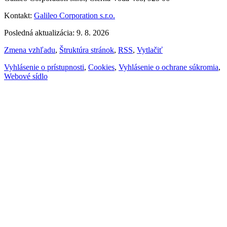
Kontakt:
Galileo Corporation s.r.o.
Posledná aktualizácia: 9. 8. 2026
Zmena vzhľadu
,
Štruktúra stránok
,
RSS
,
Vytlačiť
Vyhlásenie o prístupnosti
,
Cookies
,
Vyhlásenie o ochrane súkromia
,
Webové sídlo