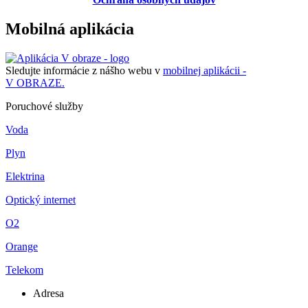
Mobilná aplikácia
Sledujte informácie z nášho webu v
mobilnej aplikácii -
V OBRAZE.
Poruchové služby
Voda
Plyn
Elektrina
Optický internet
O2
Orange
Telekom
Adresa