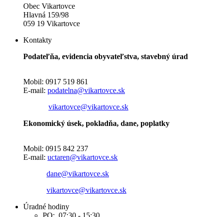
Obec Vikartovce
Hlavná 159/98
059 19 Vikartovce
Kontakty
Podateľňa, evidencia obyvateľstva, stavebný úrad
Mobil: 0917 519 861
E-mail:
podatelna@vikartovce.sk
vikartovce@vikartovce.sk
Ekonomický úsek, pokladňa, dane, poplatky
Mobil: 0915 842 237
E-mail:
uctaren@vikartovce.sk
dane@vikartovce.sk
vikartovce@vikartovce.sk
Úradné hodiny
PO: 07:30 - 15:30