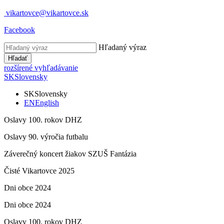
vikartovce@vikartovce.sk
Facebook
Hľadaný výraz
Hľadať
rozšírené vyhľadávanie
SK
Slovensky
SK
Slovensky
EN
English
Oslavy 100. rokov DHZ
Oslavy 90. výročia futbalu
Záverečný koncert žiakov SZUŠ Fantázia
Čisté Vikartovce 2025
Dni obce 2024
Dni obce 2024
Oslavy 100. rokov DHZ