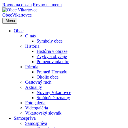
Rovno na obsah
Rovno na menu
Obec
Vikartovce
Menu
Obec
O nás
Symboly obce
História
História v obraze
Zvyky a obyčaje
Pomenovania ulíc
Príroda
Prameň Hornádu
Okolie obce
Cestovný ruch
Aktuality
Noviny Vikartovce
Smútočné oznamy
Fotogaléria
Videogaléria
Vikartovský slovník
Samospráva
Samospráva