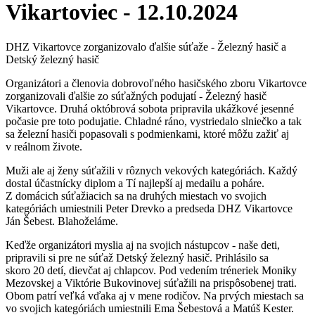
Vikartoviec - 12.10.2024
DHZ Vikartovce zorganizovalo ďalšie súťaže - Železný hasič a
Detský železný hasič
Organizátori a členovia dobrovoľného hasičského zboru Vikartovce
zorganizovali ďalšie zo súťažných podujatí - Železný hasič
Vikartovce. Druhá októbrová sobota pripravila ukážkové jesenné
počasie pre toto podujatie. Chladné ráno, vystriedalo slniečko a tak
sa železní hasiči popasovali s podmienkami, ktoré môžu zažiť aj
v reálnom živote.
Muži ale aj ženy súťažili v rôznych vekových kategóriách. Každý
dostal účastnícky diplom a Tí najlepší aj medailu a poháre.
Z domácich súťažiacich sa na druhých miestach vo svojich
kategóriách umiestnili Peter Drevko a predseda DHZ Vikartovce
Ján Šebest. Blahoželáme.
Keďže organizátori myslia aj na svojich nástupcov - naše deti,
pripravili si pre ne súťaž Detský železný hasič. Prihlásilo sa
skoro 20 detí, dievčat aj chlapcov. Pod vedením tréneriek Moniky
Mezovskej a Viktórie Bukovinovej súťažili na prispôsobenej trati.
Obom patrí veľká vďaka aj v mene rodičov. Na prvých miestach sa
vo svojich kategóriách umiestnili Ema Šebestová a Matúš Kester.