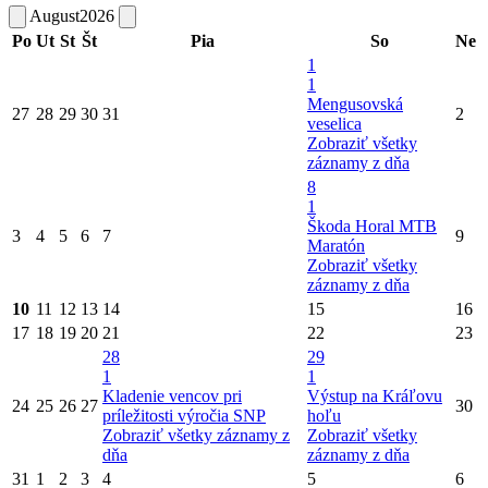
August
2026
Po
Ut
St
Št
Pia
So
Ne
1
1
Mengusovská
27
28
29
30
31
2
veselica
Zobraziť všetky
záznamy z dňa
8
1
Škoda Horal MTB
3
4
5
6
7
9
Maratón
Zobraziť všetky
záznamy z dňa
10
11
12
13
14
15
16
17
18
19
20
21
22
23
28
29
1
1
Kladenie vencov pri
Výstup na Kráľovu
24
25
26
27
30
príležitosti výročia SNP
hoľu
Zobraziť všetky záznamy z
Zobraziť všetky
dňa
záznamy z dňa
31
1
2
3
4
5
6