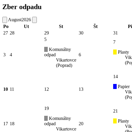
Zber odpadu
August
2026
Po
Ut
St
Št
Pi
27
28
29
30
31
5
7
Komunálny
Plasty
3
4
odpad
6
Vik
Vikartovce
(Po
(Poprad)
14
Papier
10
11
12
13
Vik
(Po
19
21
Komunálny
Plasty
17
18
odpad
20
Vik
Vikartovce
(Po