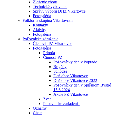
Zloženie zboru
Technické vybavenie
Správy výboru DHZ Vikartovce
Fotogaléria
Folklórna skupina Vikartovčan
Kontakty
Aktivity
Fotogaléria
Poľovnícke združenie
Členovia PZ Vikartovce
Fotogaléria
Príroda
Činnosť PZ
Poľovnícky deň v Poprade
Brigády
Schôdze
Deň obce Vikartovce
Deň obce Vikartovce 2022
Poľovnícky deň v Spišskom Bystré
15.6.2024
Akcie PZ Vikartovce
Zver
Poľovnícke zariadenia
Oznamy
Chata