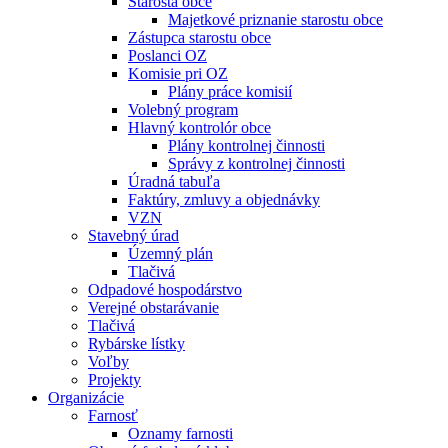
Starosta obce
Majetkové priznanie starostu obce
Zástupca starostu obce
Poslanci OZ
Komisie pri OZ
Plány práce komisií
Volebný program
Hlavný kontrolór obce
Plány kontrolnej činnosti
Správy z kontrolnej činnosti
Úradná tabuľa
Faktúry, zmluvy a objednávky
VZN
Stavebný úrad
Územný plán
Tlačivá
Odpadové hospodárstvo
Verejné obstarávanie
Tlačivá
Rybárske lístky
Voľby
Projekty
Organizácie
Farnosť
Oznamy farnosti