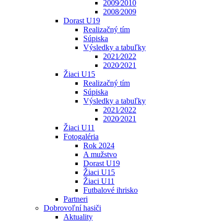
2009⁄2010
2008⁄2009
Dorast U19
Realizačný tím
Súpiska
Výsledky a tabuľky
2021⁄2022
2020⁄2021
Žiaci U15
Realizačný tím
Súpiska
Výsledky a tabuľky
2021⁄2022
2020⁄2021
Žiaci U11
Fotogaléria
Rok 2024
A mužstvo
Dorast U19
Žiaci U15
Žiaci U11
Futbalové ihrisko
Partneri
Dobrovoľní hasiči
Aktuality