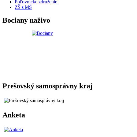
Poľovnícke združenie
ZŠ s MŠ
Bociany naživo
Prešovský samosprávny kraj
Anketa