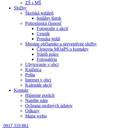
ZŠ s MŠ
Služby
Školská jedáleň
Jedálny lístok
Pohostinská činnosť
Fotografie z akcií
Cenník
Ponuka jedál
Miestne občianske a preventívne služby
Členovia MOaPS a kontakty
Náplň práce
Fotogaléria
Ubytovanie v obci
Knižnica
Pošta
Internet v obci
Kalendár akcií
Kontakt
Hlásenie porúch
Napište nám
Ochrana osobných údajov
Odkazy
Mapa webu
0917 519 861