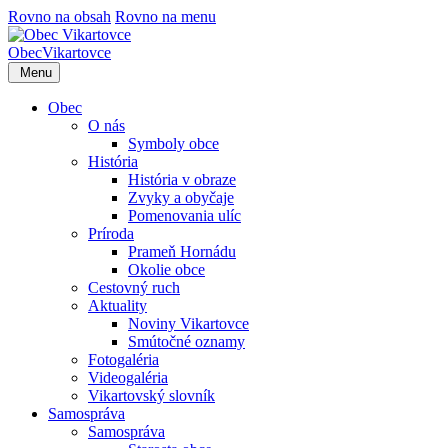
Rovno na obsah
Rovno na menu
Obec
Vikartovce
Menu
Obec
O nás
Symboly obce
História
História v obraze
Zvyky a obyčaje
Pomenovania ulíc
Príroda
Prameň Hornádu
Okolie obce
Cestovný ruch
Aktuality
Noviny Vikartovce
Smútočné oznamy
Fotogaléria
Videogaléria
Vikartovský slovník
Samospráva
Samospráva