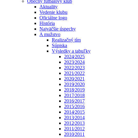
Obecný futbalový klub
Aktuality
Vedenie klubu
Oficiálne logo
História
Najväčšie úspechy
A mužstvo
Realizačný tím
Súpiska
Výsledky a tabuľky
2024⁄2025
2023⁄2024
2022⁄2023
2021⁄2022
2020⁄2021
2019⁄2020
2018⁄2019
2017⁄2018
2016⁄2017
2015⁄2016
2014⁄2015
2013⁄2014
2012⁄2013
2011⁄2012
2010⁄2011