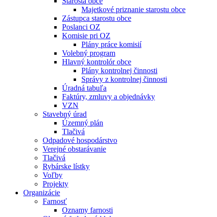
Starosta obce
Majetkové priznanie starostu obce
Zástupca starostu obce
Poslanci OZ
Komisie pri OZ
Plány práce komisií
Volebný program
Hlavný kontrolór obce
Plány kontrolnej činnosti
Správy z kontrolnej činnosti
Úradná tabuľa
Faktúry, zmluvy a objednávky
VZN
Stavebný úrad
Územný plán
Tlačivá
Odpadové hospodárstvo
Verejné obstarávanie
Tlačivá
Rybárske lístky
Voľby
Projekty
Organizácie
Farnosť
Oznamy farnosti