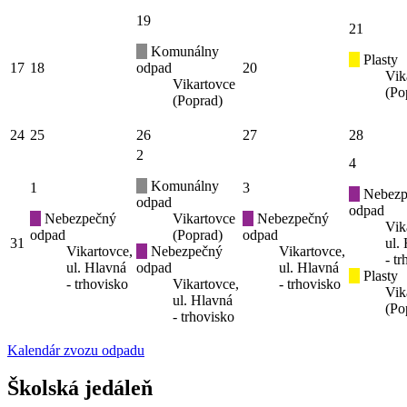
19
21
Komunálny
Plasty
17
18
odpad
20
Vik
Vikartovce
(Po
(Poprad)
24
25
26
27
28
2
4
Komunálny
1
3
Nebezp
odpad
odpad
Nebezpečný
Vikartovce
Nebezpečný
Vik
odpad
(Poprad)
odpad
31
ul.
Vikartovce,
Nebezpečný
Vikartovce,
- t
ul. Hlavná
odpad
ul. Hlavná
Plasty
- trhovisko
Vikartovce,
- trhovisko
Vik
ul. Hlavná
(Po
- trhovisko
Kalendár zvozu odpadu
Školská jedáleň