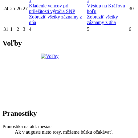
1
1
Kladenie vencov pri
Výstup na Kráľovu
24
25
26
27
30
príležitosti výročia SNP
hoľu
Zobraziť všetky záznamy z
Zobraziť všetky
dňa
záznamy z dňa
31
1
2
3
4
5
6
Voľby
Pranostiky
Pranostika na akt. mesiac
Ak v auguste nieto rosy, môžeme búrku očakávať.