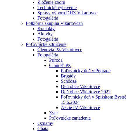
Zloženie zboru
Technické vybavenie
Správy výboru DHZ Vikartovce
Fotogaléria
Folklórna skupina Vikartovčan
Kontakty
Aktivity
Fotogaléria
Poľovnícke združenie
Členovia PZ Vikartovce
Fotogaléria
Príroda
Činnosť PZ
Poľovnícky deň v Poprade
Brigády
Schôdze
Deň obce Vikartovce
Deň obce Vikartovce 2022
Poľovnícky deň v Spišskom Bystré
15.6.2024
Akcie PZ Vikartovce
Zver
Poľovnícke zariadenia
Oznamy
Chata