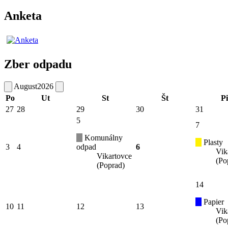
Anketa
Zber odpadu
August
2026
Po
Ut
St
Št
Pi
27
28
29
30
31
5
7
Komunálny
Plasty
3
4
odpad
6
Vik
Vikartovce
(Po
(Poprad)
14
Papier
10
11
12
13
Vik
(Po