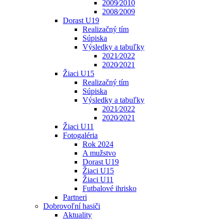
2009⁄2010
2008⁄2009
Dorast U19
Realizačný tím
Súpiska
Výsledky a tabuľky
2021⁄2022
2020⁄2021
Žiaci U15
Realizačný tím
Súpiska
Výsledky a tabuľky
2021⁄2022
2020⁄2021
Žiaci U11
Fotogaléria
Rok 2024
A mužstvo
Dorast U19
Žiaci U15
Žiaci U11
Futbalové ihrisko
Partneri
Dobrovoľní hasiči
Aktuality