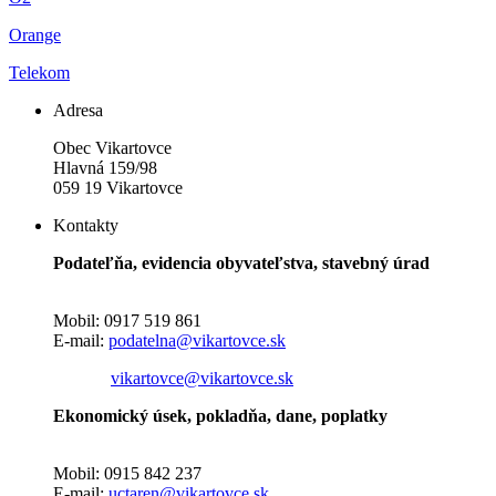
Orange
Telekom
Adresa
Obec Vikartovce
Hlavná 159/98
059 19 Vikartovce
Kontakty
Podateľňa, evidencia obyvateľstva, stavebný úrad
Mobil: 0917 519 861
E-mail:
podatelna@vikartovce.sk
vikartovce@vikartovce.sk
Ekonomický úsek, pokladňa, dane, poplatky
Mobil: 0915 842 237
E-mail:
uctaren@vikartovce.sk