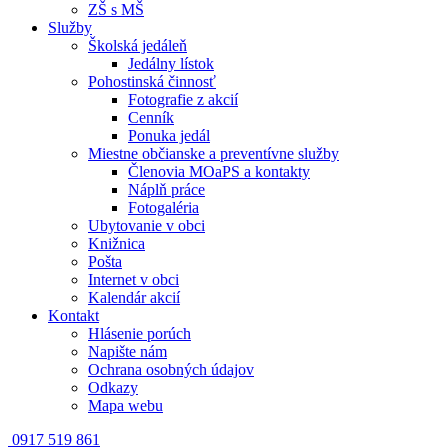
ZŠ s MŠ
Služby
Školská jedáleň
Jedálny lístok
Pohostinská činnosť
Fotografie z akcií
Cenník
Ponuka jedál
Miestne občianske a preventívne služby
Členovia MOaPS a kontakty
Náplň práce
Fotogaléria
Ubytovanie v obci
Knižnica
Pošta
Internet v obci
Kalendár akcií
Kontakt
Hlásenie porúch
Napište nám
Ochrana osobných údajov
Odkazy
Mapa webu
0917 519 861