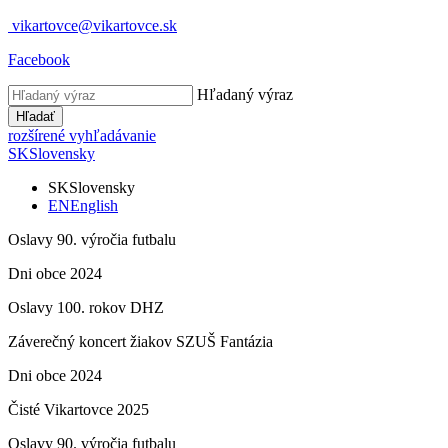
vikartovce@vikartovce.sk
Facebook
Hľadaný výraz
Hľadať
rozšírené vyhľadávanie
SK
Slovensky
SK
Slovensky
EN
English
Oslavy 90. výročia futbalu
Dni obce 2024
Oslavy 100. rokov DHZ
Záverečný koncert žiakov SZUŠ Fantázia
Dni obce 2024
Čisté Vikartovce 2025
Oslavy 90. výročia futbalu