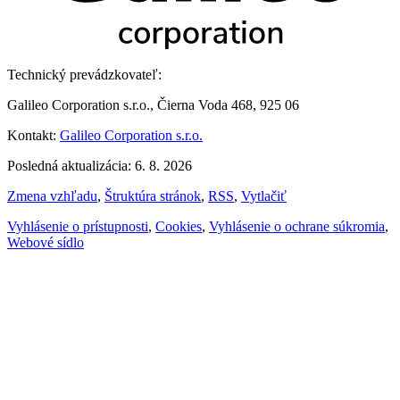
Technický prevádzkovateľ:
Galileo Corporation s.r.o., Čierna Voda 468, 925 06
Kontakt:
Galileo Corporation s.r.o.
Posledná aktualizácia: 6. 8. 2026
Zmena vzhľadu
,
Štruktúra stránok
,
RSS
,
Vytlačiť
Vyhlásenie o prístupnosti
,
Cookies
,
Vyhlásenie o ochrane súkromia
,
Webové sídlo