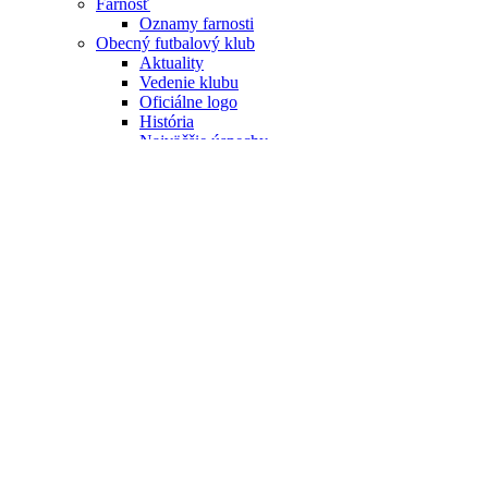
Farnosť
Oznamy farnosti
Obecný futbalový klub
Aktuality
Vedenie klubu
Oficiálne logo
História
Najväčšie úspechy
A mužstvo
Realizačný tím
Súpiska
Výsledky a tabuľky
2024⁄2025
2023⁄2024
2022⁄2023
2021⁄2022
2020⁄2021
2019⁄2020
2018⁄2019
2017⁄2018
2016⁄2017
2015⁄2016
2014⁄2015
2013⁄2014
2012⁄2013