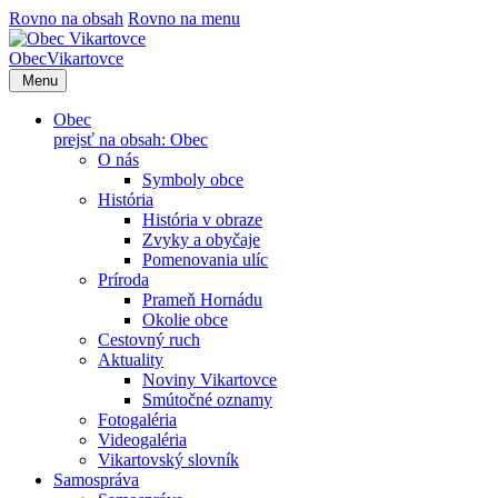
Rovno na obsah
Rovno na menu
Obec
Vikartovce
Menu
Obec
prejsť na obsah: Obec
O nás
Symboly obce
História
História v obraze
Zvyky a obyčaje
Pomenovania ulíc
Príroda
Prameň Hornádu
Okolie obce
Cestovný ruch
Aktuality
Noviny Vikartovce
Smútočné oznamy
Fotogaléria
Videogaléria
Vikartovský slovník
Samospráva