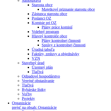
Samospráva
Starosta obce
Majetkové priznanie starostu obce
Zástupca starostu obce
Poslanci OZ
Komisie pri OZ
Plány práce komisií
Volebný program
Hlavný kontrolór obce
Plány kontrolnej činnosti
Správy z kontrolnej činnosti
Úradná tabuľa
Faktúry, zmluvy a objednávky
VZN
Stavebný úrad
Územný plán
Tlačivá
Odpadové hospodárstvo
Verejné obstarávanie
Tlačivá
Rybárske lístky
Voľby
Projekty
Organizácie
prejsť na obsah: Organizácie