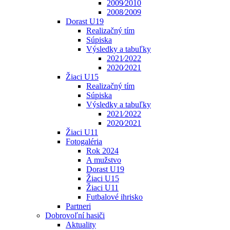
2009⁄2010
2008⁄2009
Dorast U19
Realizačný tím
Súpiska
Výsledky a tabuľky
2021⁄2022
2020⁄2021
Žiaci U15
Realizačný tím
Súpiska
Výsledky a tabuľky
2021⁄2022
2020⁄2021
Žiaci U11
Fotogaléria
Rok 2024
A mužstvo
Dorast U19
Žiaci U15
Žiaci U11
Futbalové ihrisko
Partneri
Dobrovoľní hasiči
Aktuality