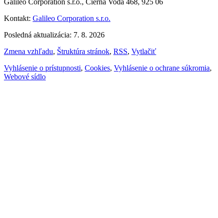
Galileo Corporation s.r.o., Čierna Voda 468, 925 06
Kontakt:
Galileo Corporation s.r.o.
Posledná aktualizácia: 7. 8. 2026
Zmena vzhľadu
,
Štruktúra stránok
,
RSS
,
Vytlačiť
Vyhlásenie o prístupnosti
,
Cookies
,
Vyhlásenie o ochrane súkromia
,
Webové sídlo