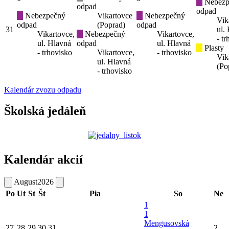
Nebezp
odpad
odpad
Nebezpečný
Vikartovce
Nebezpečný
Vik
odpad
(Poprad)
odpad
31
ul.
Vikartovce,
Nebezpečný
Vikartovce,
- t
ul. Hlavná
odpad
ul. Hlavná
Plasty
- trhovisko
Vikartovce,
- trhovisko
Vik
ul. Hlavná
(Po
- trhovisko
Kalendár zvozu odpadu
Školská jedáleň
Kalendár akcií
August
2026
Po
Ut
St
Št
Pia
So
Ne
1
1
Mengusovská
27
28
29
30
31
2