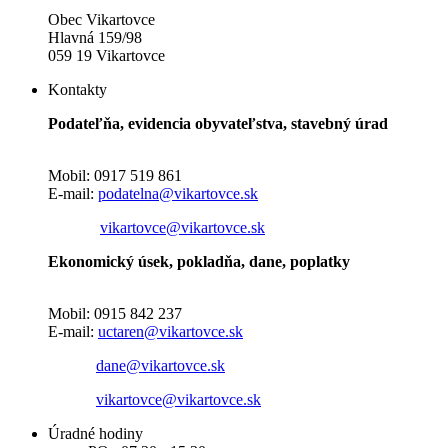
Obec Vikartovce
Hlavná 159/98
059 19 Vikartovce
Kontakty
Podateľňa, evidencia obyvateľstva, stavebný úrad
Mobil: 0917 519 861
E-mail:
podatelna@vikartovce.sk
vikartovce@vikartovce.sk
Ekonomický úsek, pokladňa, dane, poplatky
Mobil: 0915 842 237
E-mail:
uctaren@vikartovce.sk
dane@vikartovce.sk
vikartovce@vikartovce.sk
Úradné hodiny