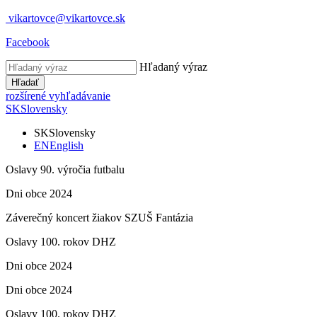
vikartovce@vikartovce.sk
Facebook
Hľadaný výraz
Hľadať
rozšírené vyhľadávanie
SK
Slovensky
SK
Slovensky
EN
English
Oslavy 90. výročia futbalu
Dni obce 2024
Záverečný koncert žiakov SZUŠ Fantázia
Oslavy 100. rokov DHZ
Dni obce 2024
Dni obce 2024
Oslavy 100. rokov DHZ