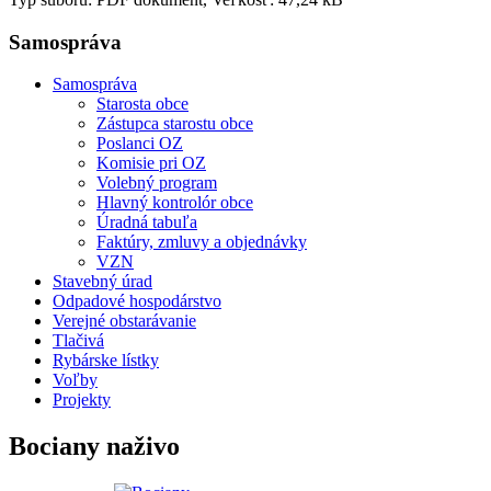
Samospráva
Samospráva
Starosta obce
Zástupca starostu obce
Poslanci OZ
Komisie pri OZ
Volebný program
Hlavný kontrolór obce
Úradná tabuľa
Faktúry, zmluvy a objednávky
VZN
Stavebný úrad
Odpadové hospodárstvo
Verejné obstarávanie
Tlačivá
Rybárske lístky
Voľby
Projekty
Bociany naživo