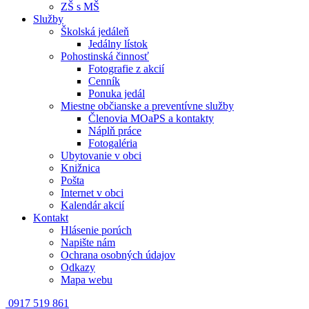
ZŠ s MŠ
Služby
Školská jedáleň
Jedálny lístok
Pohostinská činnosť
Fotografie z akcií
Cenník
Ponuka jedál
Miestne občianske a preventívne služby
Členovia MOaPS a kontakty
Náplň práce
Fotogaléria
Ubytovanie v obci
Knižnica
Pošta
Internet v obci
Kalendár akcií
Kontakt
Hlásenie porúch
Napište nám
Ochrana osobných údajov
Odkazy
Mapa webu
0917 519 861