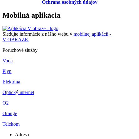
Ochrana osobných údajov
Mobilná aplikácia
Sledujte informácie z nášho webu v
mobilnej aplikácii -
V OBRAZE.
Poruchové služby
Voda
Plyn
Elektrina
Optický internet
O2
Orange
Telekom
Adresa