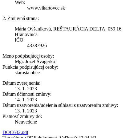
Web:
www.vikartovce.sk
2. Zmluvná strana:
Mária Ovšaníková, REŠTAURÁCIA DELTA, 059 16
Hranovnica
IČO:
43387926
Meno podpisujúcej osoby:
Mgr. Jozef Švagerko
Funkcia podpisujúcej osoby:
starosta obce
Dátum zverejnenia:
13. 1. 2023
Dátum účinnosti zmluvy:
14. 1. 2023
Dátum uzatvorenia/udelenia súhlasu s uzatvorením zmluvy:
13. 1. 2023
Platnosť zmluvy do:
Neuvedené
DOC632.pdf
Typ súboru: PDF dokument, Veľkosť: 47,24 kB