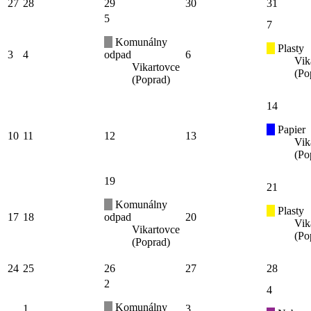
27
28
29
30
31
5
7
Komunálny
Plasty
3
4
odpad
6
Vik
Vikartovce
(Po
(Poprad)
14
Papier
10
11
12
13
Vik
(Po
19
21
Komunálny
Plasty
17
18
odpad
20
Vik
Vikartovce
(Po
(Poprad)
24
25
26
27
28
2
4
Komunálny
1
3