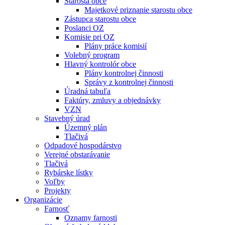
Starosta obce
Majetkové priznanie starostu obce
Zástupca starostu obce
Poslanci OZ
Komisie pri OZ
Plány práce komisií
Volebný program
Hlavný kontrolór obce
Plány kontrolnej činnosti
Správy z kontrolnej činnosti
Úradná tabuľa
Faktúry, zmluvy a objednávky
VZN
Stavebný úrad
Územný plán
Tlačivá
Odpadové hospodárstvo
Verejné obstarávanie
Tlačivá
Rybárske lístky
Voľby
Projekty
Organizácie
Farnosť
Oznamy farnosti