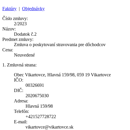
Faktúry
|
Objednávky
Číslo zmluvy:
2/2023
Názov:
Dodatok č.2
Predmet zmluvy:
Zmluva o poskytovaní stravovania pre dôchodcov
Cena:
Neuvedené
1. Zmluvná strana:
Obec Vikartovce, Hlavná 159/98, 059 19 Vikartovce
IČO:
00326691
DIČ:
2020675030
Adresa:
Hlavná 159/98
Telefón:
+421527728722
E-mail:
vikartovce@vikartovce.sk