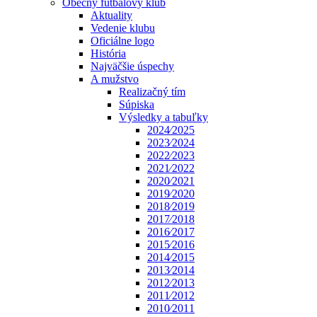
Obecný futbalový klub
Aktuality
Vedenie klubu
Oficiálne logo
História
Najväčšie úspechy
A mužstvo
Realizačný tím
Súpiska
Výsledky a tabuľky
2024⁄2025
2023⁄2024
2022⁄2023
2021⁄2022
2020⁄2021
2019⁄2020
2018⁄2019
2017⁄2018
2016⁄2017
2015⁄2016
2014⁄2015
2013⁄2014
2012⁄2013
2011⁄2012
2010⁄2011