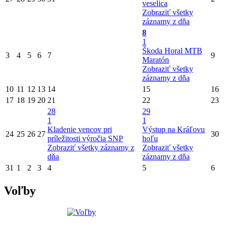
veselica
Zobraziť všetky
záznamy z dňa
8
1
Škoda Horal MTB
3
4
5
6
7
9
Maratón
Zobraziť všetky
záznamy z dňa
10
11
12
13
14
15
16
17
18
19
20
21
22
23
28
29
1
1
Kladenie vencov pri
Výstup na Kráľovu
24
25
26
27
30
príležitosti výročia SNP
hoľu
Zobraziť všetky záznamy z
Zobraziť všetky
dňa
záznamy z dňa
31
1
2
3
4
5
6
Voľby