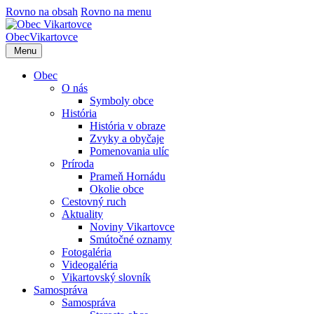
Rovno na obsah
Rovno na menu
Obec
Vikartovce
Menu
Obec
O nás
Symboly obce
História
História v obraze
Zvyky a obyčaje
Pomenovania ulíc
Príroda
Prameň Hornádu
Okolie obce
Cestovný ruch
Aktuality
Noviny Vikartovce
Smútočné oznamy
Fotogaléria
Videogaléria
Vikartovský slovník
Samospráva
Samospráva