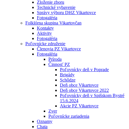
Zloženie zboru
Technické vybavenie
Správy výboru DHZ Vikartovce
Fotogaléria
Folklórna skupina Vikartovčan
Kontakty
Aktivity
Fotogaléria
Poľovnícke združenie
Členovia PZ Vikartovce
Fotogaléria
Príroda
Činnosť PZ
Poľovnícky deň v Poprade
Brigády
Schôdze
Deň obce Vikartovce
Deň obce Vikartovce 2022
Poľovnícky deň v Spišskom Bystré
15.6.2024
Akcie PZ Vikartovce
Zver
Poľovnícke zariadenia
Oznamy
Chata