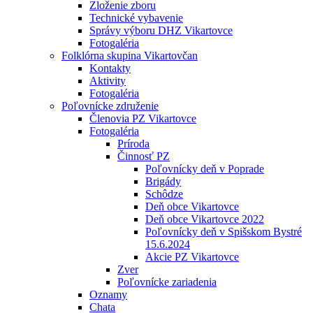
Zloženie zboru
Technické vybavenie
Správy výboru DHZ Vikartovce
Fotogaléria
Folklórna skupina Vikartovčan
Kontakty
Aktivity
Fotogaléria
Poľovnícke združenie
Členovia PZ Vikartovce
Fotogaléria
Príroda
Činnosť PZ
Poľovnícky deň v Poprade
Brigády
Schôdze
Deň obce Vikartovce
Deň obce Vikartovce 2022
Poľovnícky deň v Spišskom Bystré
15.6.2024
Akcie PZ Vikartovce
Zver
Poľovnícke zariadenia
Oznamy
Chata