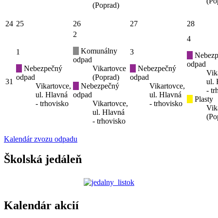
(Po
(Poprad)
24
25
26
27
28
2
4
Komunálny
1
3
Nebezp
odpad
odpad
Nebezpečný
Vikartovce
Nebezpečný
Vik
odpad
(Poprad)
odpad
31
ul.
Vikartovce,
Nebezpečný
Vikartovce,
- t
ul. Hlavná
odpad
ul. Hlavná
Plasty
- trhovisko
Vikartovce,
- trhovisko
Vik
ul. Hlavná
(Po
- trhovisko
Kalendár zvozu odpadu
Školská jedáleň
Kalendár akcií