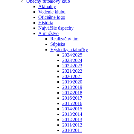
Obecný futbalový klub
Aktuality
Vedenie klubu
Oficiálne logo
História
Najväčšie úspechy
A mužstvo
Realizačný tím
Súpiska
Výsledky a tabuľky
2024⁄2025
2023⁄2024
2022⁄2023
2021⁄2022
2020⁄2021
2019⁄2020
2018⁄2019
2017⁄2018
2016⁄2017
2015⁄2016
2014⁄2015
2013⁄2014
2012⁄2013
2011⁄2012
2010⁄2011