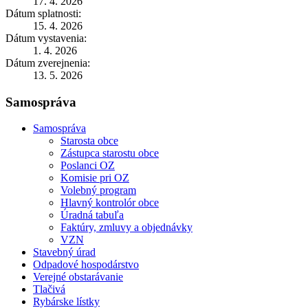
17. 4. 2026
Dátum splatnosti:
15. 4. 2026
Dátum vystavenia:
1. 4. 2026
Dátum zverejnenia:
13. 5. 2026
Samospráva
Samospráva
Starosta obce
Zástupca starostu obce
Poslanci OZ
Komisie pri OZ
Volebný program
Hlavný kontrolór obce
Úradná tabuľa
Faktúry, zmluvy a objednávky
VZN
Stavebný úrad
Odpadové hospodárstvo
Verejné obstarávanie
Tlačivá
Rybárske lístky