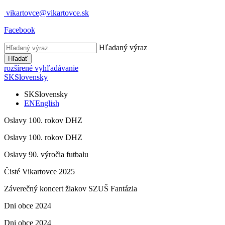
vikartovce@vikartovce.sk
Facebook
Hľadaný výraz
Hľadať
rozšírené vyhľadávanie
SK
Slovensky
SK
Slovensky
EN
English
Oslavy 100. rokov DHZ
Oslavy 100. rokov DHZ
Oslavy 90. výročia futbalu
Čisté Vikartovce 2025
Záverečný koncert žiakov SZUŠ Fantázia
Dni obce 2024
Dni obce 2024