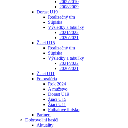
2009⁄2010
2008⁄2009
Dorast U19
Realizačný tím
Súpiska
Výsledky a tabuľky
2021⁄2022
2020⁄2021
Žiaci U15
Realizačný tím
Súpiska
Výsledky a tabuľky
2021⁄2022
2020⁄2021
Žiaci U11
Fotogaléria
Rok 2024
A mužstvo
Dorast U19
Žiaci U15
Žiaci U11
Futbalové ihrisko
Partneri
Dobrovoľní hasiči
Aktuality