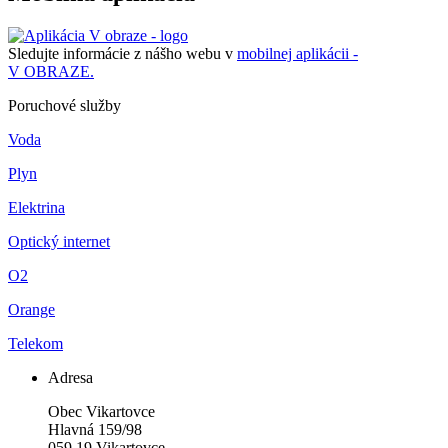
Sledujte informácie z nášho webu v
mobilnej aplikácii -
V OBRAZE.
Poruchové služby
Voda
Plyn
Elektrina
Optický internet
O2
Orange
Telekom
Adresa
Obec Vikartovce
Hlavná 159/98
059 19 Vikartovce