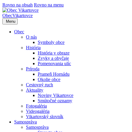
Rovno na obsah
Rovno na menu
Obec
Vikartovce
Menu
Obec
O nás
Symboly obce
História
História v obraze
Zvyky a obyčaje
Pomenovania ulíc
Príroda
Prameň Hornádu
Okolie obce
Cestovný ruch
Aktuality
Noviny Vikartovce
Smútočné oznamy
Fotogaléria
Videogaléria
Vikartovský slovník
Samospráva
Samospráva