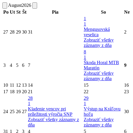
August
2026
Po
Ut
St
Št
Pia
So
Ne
1
1
Mengusovská
27
28
29
30
31
2
veselica
Zobraziť všetky
záznamy z dňa
8
1
Škoda Horal MTB
3
4
5
6
7
9
Maratón
Zobraziť všetky
záznamy z dňa
10
11
12
13
14
15
16
17
18
19
20
21
22
23
28
29
1
1
Kladenie vencov pri
Výstup na Kráľovu
24
25
26
27
30
príležitosti výročia SNP
hoľu
Zobraziť všetky záznamy z
Zobraziť všetky
dňa
záznamy z dňa
31
1
2
3
4
5
6