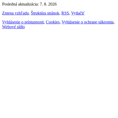
Posledná aktualizácia: 7. 8. 2026
Zmena vzhľadu
,
Štruktúra stránok
,
RSS
,
Vytlačiť
Vyhlásenie o prístupnosti
,
Cookies
,
Vyhlásenie o ochrane súkromia
,
Webové sídlo