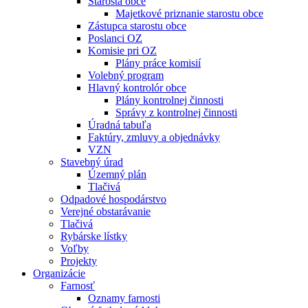
Starosta obce
Majetkové priznanie starostu obce
Zástupca starostu obce
Poslanci OZ
Komisie pri OZ
Plány práce komisií
Volebný program
Hlavný kontrolór obce
Plány kontrolnej činnosti
Správy z kontrolnej činnosti
Úradná tabuľa
Faktúry, zmluvy a objednávky
VZN
Stavebný úrad
Územný plán
Tlačivá
Odpadové hospodárstvo
Verejné obstarávanie
Tlačivá
Rybárske lístky
Voľby
Projekty
Organizácie
Farnosť
Oznamy farnosti