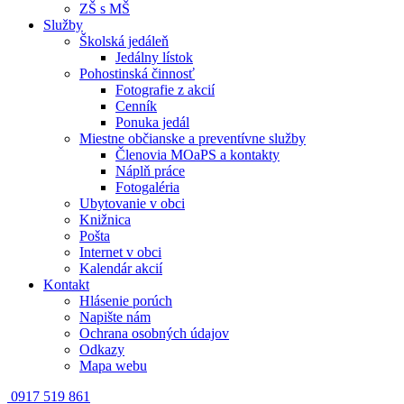
ZŠ s MŠ
Služby
Školská jedáleň
Jedálny lístok
Pohostinská činnosť
Fotografie z akcií
Cenník
Ponuka jedál
Miestne občianske a preventívne služby
Členovia MOaPS a kontakty
Náplň práce
Fotogaléria
Ubytovanie v obci
Knižnica
Pošta
Internet v obci
Kalendár akcií
Kontakt
Hlásenie porúch
Napište nám
Ochrana osobných údajov
Odkazy
Mapa webu
0917 519 861