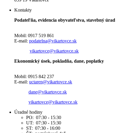
Kontakty
Podateľňa, evidencia obyvateľstva, stavebný úrad
Mobil: 0917 519 861
E-mail:
podatelna@vikartovce.sk
vikartovce@vikartovce.sk
Ekonomický úsek, pokladňa, dane, poplatky
Mobil: 0915 842 237
E-mail:
uctaren@vikartovce.sk
dane@vikartovce.sk
vikartovce@vikartovce.sk
Úradné hodiny
PO: 07:30 - 15:30
UT: 07:30 - 15:30
ST: 07:30 - 16:00