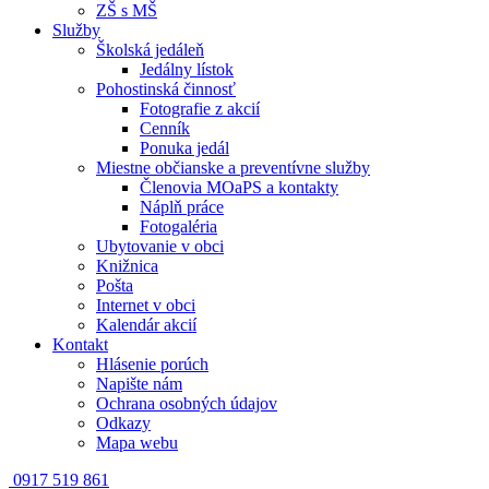
ZŠ s MŠ
Služby
Školská jedáleň
Jedálny lístok
Pohostinská činnosť
Fotografie z akcií
Cenník
Ponuka jedál
Miestne občianske a preventívne služby
Členovia MOaPS a kontakty
Náplň práce
Fotogaléria
Ubytovanie v obci
Knižnica
Pošta
Internet v obci
Kalendár akcií
Kontakt
Hlásenie porúch
Napište nám
Ochrana osobných údajov
Odkazy
Mapa webu
0917 519 861