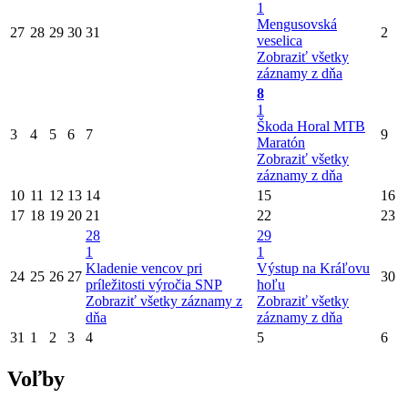
1
Mengusovská
27
28
29
30
31
2
veselica
Zobraziť všetky
záznamy z dňa
8
1
Škoda Horal MTB
3
4
5
6
7
9
Maratón
Zobraziť všetky
záznamy z dňa
10
11
12
13
14
15
16
17
18
19
20
21
22
23
28
29
1
1
Kladenie vencov pri
Výstup na Kráľovu
24
25
26
27
30
príležitosti výročia SNP
hoľu
Zobraziť všetky záznamy z
Zobraziť všetky
dňa
záznamy z dňa
31
1
2
3
4
5
6
Voľby