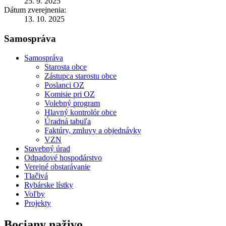
25. 9. 2025
Dátum zverejnenia:
13. 10. 2025
Samospráva
Samospráva
Starosta obce
Zástupca starostu obce
Poslanci OZ
Komisie pri OZ
Volebný program
Hlavný kontrolór obce
Úradná tabuľa
Faktúry, zmluvy a objednávky
VZN
Stavebný úrad
Odpadové hospodárstvo
Verejné obstarávanie
Tlačivá
Rybárske lístky
Voľby
Projekty
Bociany naživo