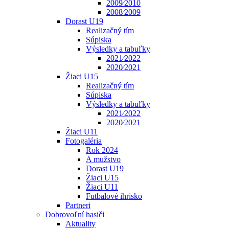
2009⁄2010
2008⁄2009
Dorast U19
Realizačný tím
Súpiska
Výsledky a tabuľky
2021⁄2022
2020⁄2021
Žiaci U15
Realizačný tím
Súpiska
Výsledky a tabuľky
2021⁄2022
2020⁄2021
Žiaci U11
Fotogaléria
Rok 2024
A mužstvo
Dorast U19
Žiaci U15
Žiaci U11
Futbalové ihrisko
Partneri
Dobrovoľní hasiči
Aktuality