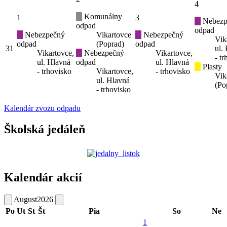
4
Komunálny
1
3
Nebezp
odpad
odpad
Nebezpečný
Vikartovce
Nebezpečný
Vik
odpad
(Poprad)
odpad
31
ul.
Vikartovce,
Nebezpečný
Vikartovce,
- t
ul. Hlavná
odpad
ul. Hlavná
Plasty
- trhovisko
Vikartovce,
- trhovisko
Vik
ul. Hlavná
(Po
- trhovisko
Kalendár zvozu odpadu
Školská jedáleň
Kalendár akcií
August
2026
Po
Ut
St
Št
Pia
So
Ne
1