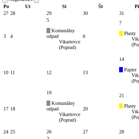
Po
Ut
St
Št
Pi
27
28
29
30
31
5
7
Komunálny
Plasty
3
4
odpad
6
Vik
Vikartovce
(Po
(Poprad)
14
Papier
10
11
12
13
Vik
(Po
19
21
Komunálny
Plasty
17
18
odpad
20
Vik
Vikartovce
(Po
(Poprad)
24
25
26
27
28
2