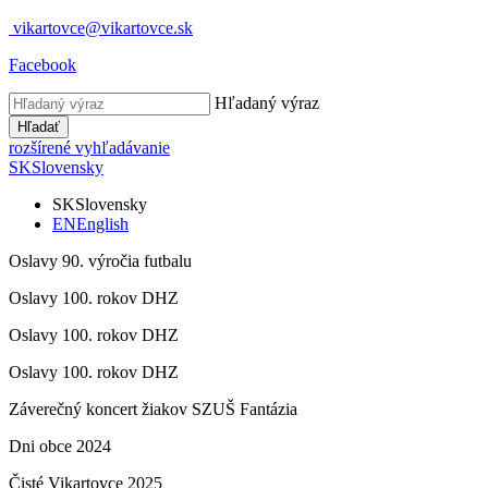
vikartovce@vikartovce.sk
Facebook
Hľadaný výraz
Hľadať
rozšírené vyhľadávanie
SK
Slovensky
SK
Slovensky
EN
English
Oslavy 90. výročia futbalu
Oslavy 100. rokov DHZ
Oslavy 100. rokov DHZ
Oslavy 100. rokov DHZ
Záverečný koncert žiakov SZUŠ Fantázia
Dni obce 2024
Čisté Vikartovce 2025