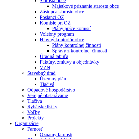
Starosta obce
Majetkové priznanie starostu obce
Zástupca starostu obce
Poslanci OZ
Komisie pri OZ
Plány práce komisií
Volebný program
Hlavný kontrolór obce
Plány kontrolnej činnosti
Správy z kontrolnej činnosti
Úradná tabuľa
Faktúry, zmluvy a objednávky
VZN
Stavebný úrad
Územný plán
Tlačivá
Odpadové hospodárstvo
Verejné obstarávanie
Tlačivá
Rybárske lístky
Voľby
Projekty
Organizácie
Farnosť
Oznamy farnosti