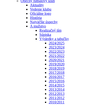
Obecný futbalový klub
Aktuality
Vedenie klubu
Oficiálne logo
História
Najväčšie úspechy
A mužstvo
Realizačný tím
Súpiska
Výsledky a tabuľky
2024⁄2025
2023⁄2024
2022⁄2023
2021⁄2022
2020⁄2021
2019⁄2020
2018⁄2019
2017⁄2018
2016⁄2017
2015⁄2016
2014⁄2015
2013⁄2014
2012⁄2013
2011⁄2012
2010⁄2011