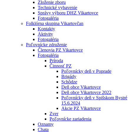
Zloženie zboru
Technické vybavenie
Správy výboru DHZ Vikartovce
Fotogaléria
Folklórna skupina Vikartovčan
Kontakty
Aktivity
Fotogaléria
Poľovnícke združenie
Členovia PZ Vikartovce
Fotogaléria
Príroda
Činnosť PZ
Poľovnícky deň v Poprade
Brigády
Schôdze
Deň obce Vikartovce
Deň obce Vikartovce 2022
Poľovnícky deň v Spišskom Bystré
15.6.2024
Akcie PZ Vikartovce
Zver
Poľovnícke zariadenia
Oznamy
Chata