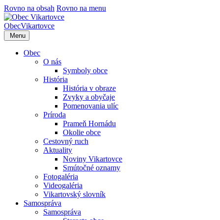
Rovno na obsah
Rovno na menu
Obec
Vikartovce
Menu
Obec
O nás
Symboly obce
História
História v obraze
Zvyky a obyčaje
Pomenovania ulíc
Príroda
Prameň Hornádu
Okolie obce
Cestovný ruch
Aktuality
Noviny Vikartovce
Smútočné oznamy
Fotogaléria
Videogaléria
Vikartovský slovník
Samospráva
Samospráva