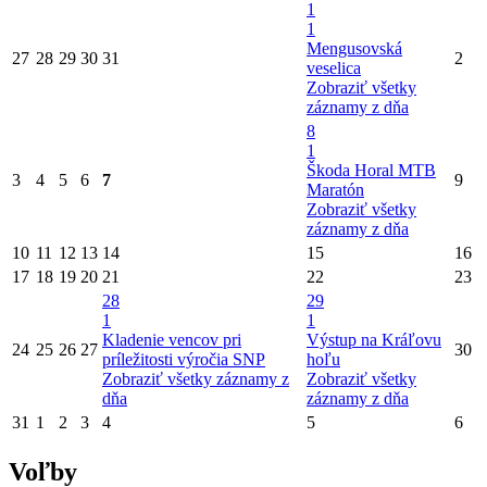
1
1
Mengusovská
27
28
29
30
31
2
veselica
Zobraziť všetky
záznamy z dňa
8
1
Škoda Horal MTB
3
4
5
6
7
9
Maratón
Zobraziť všetky
záznamy z dňa
10
11
12
13
14
15
16
17
18
19
20
21
22
23
28
29
1
1
Kladenie vencov pri
Výstup na Kráľovu
24
25
26
27
30
príležitosti výročia SNP
hoľu
Zobraziť všetky záznamy z
Zobraziť všetky
dňa
záznamy z dňa
31
1
2
3
4
5
6
Voľby