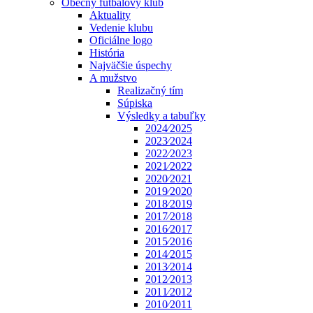
Obecný futbalový klub
Aktuality
Vedenie klubu
Oficiálne logo
História
Najväčšie úspechy
A mužstvo
Realizačný tím
Súpiska
Výsledky a tabuľky
2024⁄2025
2023⁄2024
2022⁄2023
2021⁄2022
2020⁄2021
2019⁄2020
2018⁄2019
2017⁄2018
2016⁄2017
2015⁄2016
2014⁄2015
2013⁄2014
2012⁄2013
2011⁄2012
2010⁄2011