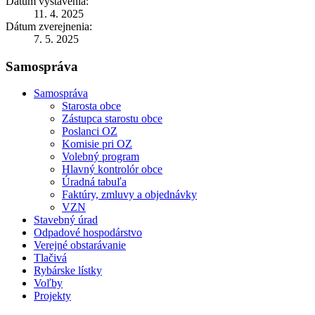
Dátum vystavenia:
11. 4. 2025
Dátum zverejnenia:
7. 5. 2025
Samospráva
Samospráva
Starosta obce
Zástupca starostu obce
Poslanci OZ
Komisie pri OZ
Volebný program
Hlavný kontrolór obce
Úradná tabuľa
Faktúry, zmluvy a objednávky
VZN
Stavebný úrad
Odpadové hospodárstvo
Verejné obstarávanie
Tlačivá
Rybárske lístky
Voľby
Projekty