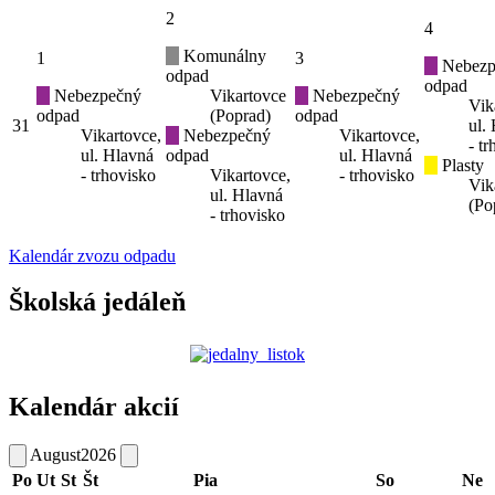
2
4
Komunálny
1
3
Nebezp
odpad
odpad
Nebezpečný
Vikartovce
Nebezpečný
Vik
odpad
(Poprad)
odpad
31
ul.
Vikartovce,
Nebezpečný
Vikartovce,
- t
ul. Hlavná
odpad
ul. Hlavná
Plasty
- trhovisko
Vikartovce,
- trhovisko
Vik
ul. Hlavná
(Po
- trhovisko
Kalendár zvozu odpadu
Školská jedáleň
Kalendár akcií
August
2026
Po
Ut
St
Št
Pia
So
Ne