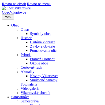
Rovno na obsah
Rovno na menu
Obec
Vikartovce
Menu
Obec
O nás
Symboly obce
História
História v obraze
Zvyky a obyčaje
Pomenovania ulíc
Príroda
Prameň Hornádu
Okolie obce
Cestovný ruch
Aktuality
Noviny Vikartovce
Smútočné oznamy
Fotogaléria
Videogaléria
Vikartovský slovník
Samospráva
Samospráva