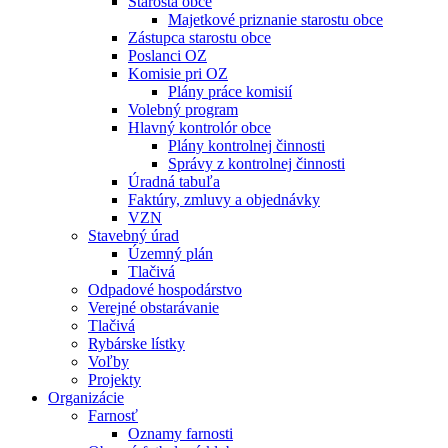
Starosta obce
Majetkové priznanie starostu obce
Zástupca starostu obce
Poslanci OZ
Komisie pri OZ
Plány práce komisií
Volebný program
Hlavný kontrolór obce
Plány kontrolnej činnosti
Správy z kontrolnej činnosti
Úradná tabuľa
Faktúry, zmluvy a objednávky
VZN
Stavebný úrad
Územný plán
Tlačivá
Odpadové hospodárstvo
Verejné obstarávanie
Tlačivá
Rybárske lístky
Voľby
Projekty
Organizácie
Farnosť
Oznamy farnosti