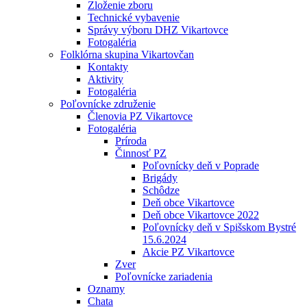
Zloženie zboru
Technické vybavenie
Správy výboru DHZ Vikartovce
Fotogaléria
Folklórna skupina Vikartovčan
Kontakty
Aktivity
Fotogaléria
Poľovnícke združenie
Členovia PZ Vikartovce
Fotogaléria
Príroda
Činnosť PZ
Poľovnícky deň v Poprade
Brigády
Schôdze
Deň obce Vikartovce
Deň obce Vikartovce 2022
Poľovnícky deň v Spišskom Bystré
15.6.2024
Akcie PZ Vikartovce
Zver
Poľovnícke zariadenia
Oznamy
Chata