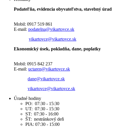
Podateľňa, evidencia obyvateľstva, stavebný úrad
Mobil: 0917 519 861
E-mail:
podatelna@vikartovce.sk
vikartovce@vikartovce.sk
Ekonomický úsek, pokladňa, dane, poplatky
Mobil: 0915 842 237
E-mail:
uctaren@vikartovce.sk
dane@vikartovce.sk
vikartovce@vikartovce.sk
Úradné hodiny
PO: 07:30 - 15:30
UT: 07:30 - 15:30
ST: 07:30 - 16:00
ŠT: nestránkový deň
PIA: 07:30 - 15:00