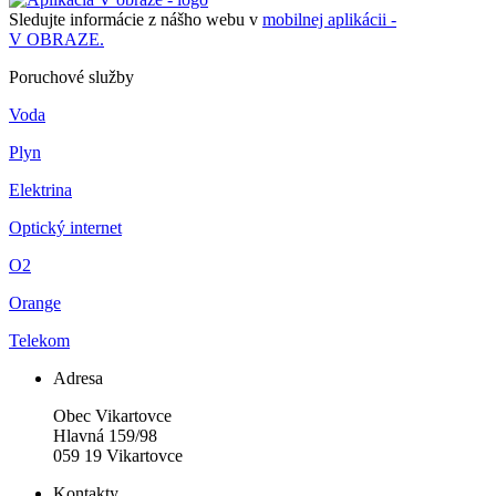
Sledujte informácie z nášho webu v
mobilnej aplikácii -
V OBRAZE.
Poruchové služby
Voda
Plyn
Elektrina
Optický internet
O2
Orange
Telekom
Adresa
Obec Vikartovce
Hlavná 159/98
059 19 Vikartovce
Kontakty