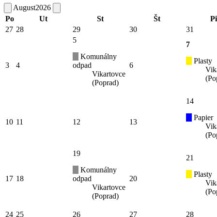
August
2026
Po
Ut
St
Št
Pi
27
28
29
30
31
5
7
Komunálny
Plasty
3
4
odpad
6
Vik
Vikartovce
(Po
(Poprad)
14
Papier
10
11
12
13
Vik
(Po
19
21
Komunálny
Plasty
17
18
odpad
20
Vik
Vikartovce
(Po
(Poprad)
24
25
26
27
28