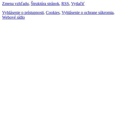
Zmena vzhľadu
,
Štruktúra stránok
,
RSS
,
Vytlačiť
Vyhlásenie o prístupnosti
,
Cookies
,
Vyhlásenie o ochrane súkromia
,
Webové sídlo