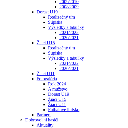
2009⁄2010
2008⁄2009
Dorast U19
Realizačný tím
Súpiska
Výsledky a tabuľky
2021⁄2022
2020⁄2021
Žiaci U15
Realizačný tím
Súpiska
Výsledky a tabuľky
2021⁄2022
2020⁄2021
Žiaci U11
Fotogaléria
Rok 2024
A mužstvo
Dorast U19
Žiaci U15
Žiaci U11
Futbalové ihrisko
Partneri
Dobrovoľní hasiči
Aktuality