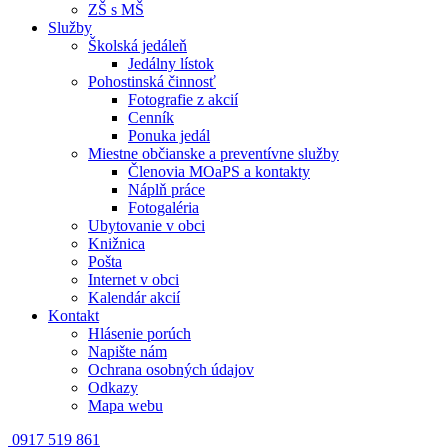
ZŠ s MŠ
Služby
Školská jedáleň
Jedálny lístok
Pohostinská činnosť
Fotografie z akcií
Cenník
Ponuka jedál
Miestne občianske a preventívne služby
Členovia MOaPS a kontakty
Náplň práce
Fotogaléria
Ubytovanie v obci
Knižnica
Pošta
Internet v obci
Kalendár akcií
Kontakt
Hlásenie porúch
Napište nám
Ochrana osobných údajov
Odkazy
Mapa webu
0917 519 861