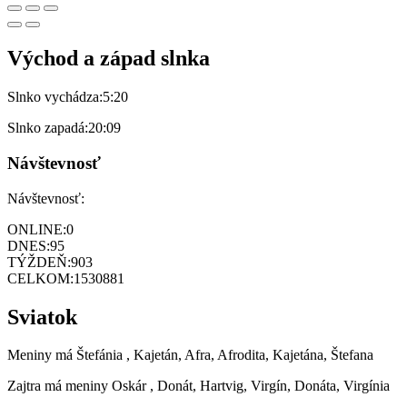
Východ a západ slnka
Slnko vychádza:
5:20
Slnko zapadá:
20:09
Návštevnosť
Návštevnosť:
ONLINE:
0
DNES:
95
TÝŽDEŇ:
903
CELKOM:
1530881
Sviatok
Meniny má
Štefánia
, Kajetán, Afra, Afrodita, Kajetána, Štefana
Zajtra má meniny
Oskár
, Donát, Hartvig, Virgín, Donáta, Virgínia