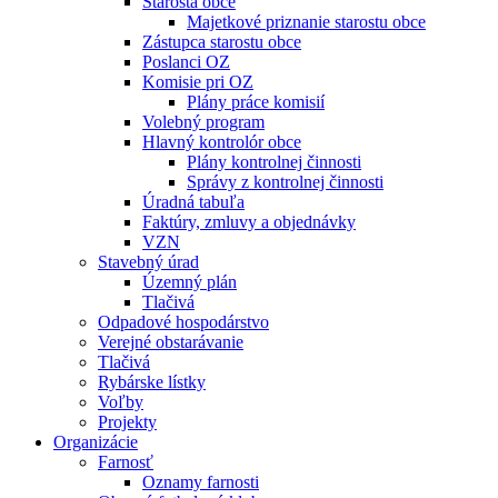
Starosta obce
Majetkové priznanie starostu obce
Zástupca starostu obce
Poslanci OZ
Komisie pri OZ
Plány práce komisií
Volebný program
Hlavný kontrolór obce
Plány kontrolnej činnosti
Správy z kontrolnej činnosti
Úradná tabuľa
Faktúry, zmluvy a objednávky
VZN
Stavebný úrad
Územný plán
Tlačivá
Odpadové hospodárstvo
Verejné obstarávanie
Tlačivá
Rybárske lístky
Voľby
Projekty
Organizácie
Farnosť
Oznamy farnosti