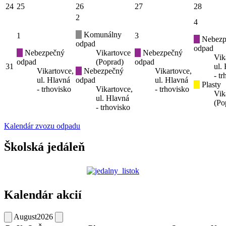
24
25
26
27
28
2
4
Komunálny
1
3
Nebezp
odpad
odpad
Nebezpečný
Vikartovce
Nebezpečný
Vik
odpad
(Poprad)
odpad
31
ul.
Vikartovce,
Nebezpečný
Vikartovce,
- t
ul. Hlavná
odpad
ul. Hlavná
Plasty
- trhovisko
Vikartovce,
- trhovisko
Vik
ul. Hlavná
(Po
- trhovisko
Kalendár zvozu odpadu
Školská jedáleň
Kalendár akcií
August
2026