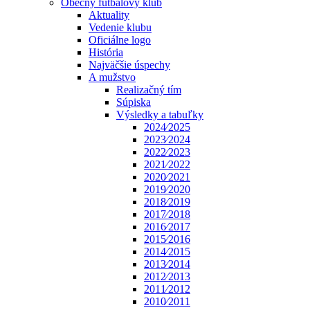
Obecný futbalový klub
Aktuality
Vedenie klubu
Oficiálne logo
História
Najväčšie úspechy
A mužstvo
Realizačný tím
Súpiska
Výsledky a tabuľky
2024⁄2025
2023⁄2024
2022⁄2023
2021⁄2022
2020⁄2021
2019⁄2020
2018⁄2019
2017⁄2018
2016⁄2017
2015⁄2016
2014⁄2015
2013⁄2014
2012⁄2013
2011⁄2012
2010⁄2011