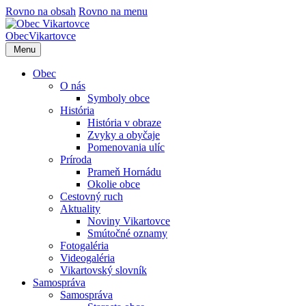
Rovno na obsah
Rovno na menu
Obec
Vikartovce
Menu
Obec
O nás
Symboly obce
História
História v obraze
Zvyky a obyčaje
Pomenovania ulíc
Príroda
Prameň Hornádu
Okolie obce
Cestovný ruch
Aktuality
Noviny Vikartovce
Smútočné oznamy
Fotogaléria
Videogaléria
Vikartovský slovník
Samospráva
Samospráva