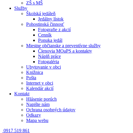
ZŠ s MŠ
Služby
Školská jedáleň
Jedálny lístok
Pohostinská činnosť
Fotografie z akcií
Cenník
Ponuka jedál
Miestne občianske a preventívne služby
Členovia MOaPS a kontakty
Náplň práce
Fotogaléria
Ubytovanie v obci
Knižnica
Pošta
Internet v obci
Kalendár akcií
Kontakt
Hlásenie porúch
Napište nám
Ochrana osobných údajov
Odkazy
Mapa webu
0917 519 861