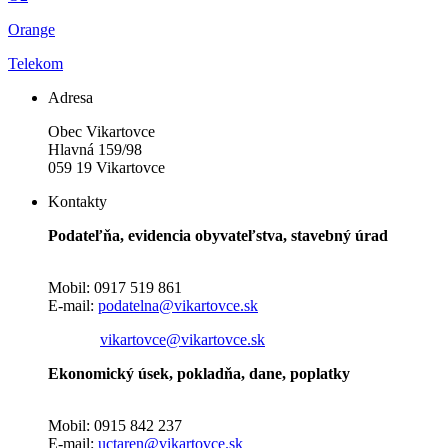
Orange
Telekom
Adresa
Obec Vikartovce
Hlavná 159/98
059 19 Vikartovce
Kontakty
Podateľňa, evidencia obyvateľstva, stavebný úrad
Mobil: 0917 519 861
E-mail:
podatelna@vikartovce.sk
vikartovce@vikartovce.sk
Ekonomický úsek, pokladňa, dane, poplatky
Mobil: 0915 842 237
E-mail:
uctaren@vikartovce.sk