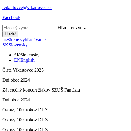
vikartovce@vikartovce.sk
Facebook
Hľadaný výraz
Hľadať
rozšírené vyhľadávanie
SK
Slovensky
SK
Slovensky
EN
English
Čisté Vikartovce 2025
Dni obce 2024
Záverečný koncert žiakov SZUŠ Fantázia
Dni obce 2024
Oslavy 100. rokov DHZ
Oslavy 100. rokov DHZ
Oslavy 100. rokov DHZ