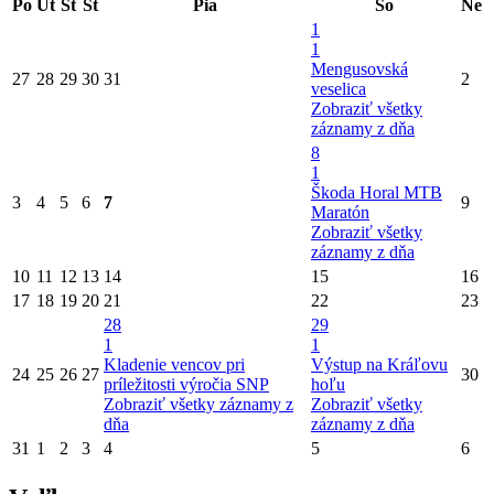
Po
Ut
St
Št
Pia
So
Ne
1
1
Mengusovská
27
28
29
30
31
2
veselica
Zobraziť všetky
záznamy z dňa
8
1
Škoda Horal MTB
3
4
5
6
7
9
Maratón
Zobraziť všetky
záznamy z dňa
10
11
12
13
14
15
16
17
18
19
20
21
22
23
28
29
1
1
Kladenie vencov pri
Výstup na Kráľovu
24
25
26
27
30
príležitosti výročia SNP
hoľu
Zobraziť všetky záznamy z
Zobraziť všetky
dňa
záznamy z dňa
31
1
2
3
4
5
6