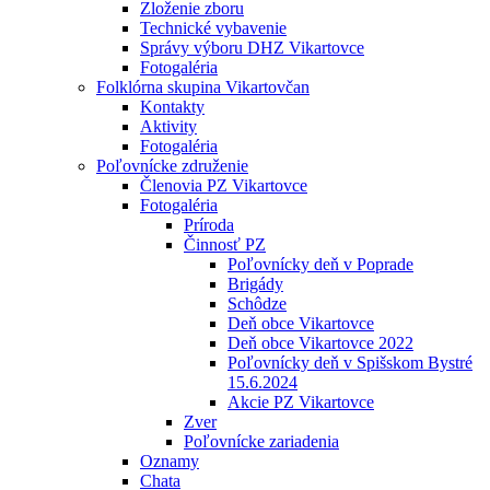
Zloženie zboru
Technické vybavenie
Správy výboru DHZ Vikartovce
Fotogaléria
Folklórna skupina Vikartovčan
Kontakty
Aktivity
Fotogaléria
Poľovnícke združenie
Členovia PZ Vikartovce
Fotogaléria
Príroda
Činnosť PZ
Poľovnícky deň v Poprade
Brigády
Schôdze
Deň obce Vikartovce
Deň obce Vikartovce 2022
Poľovnícky deň v Spišskom Bystré
15.6.2024
Akcie PZ Vikartovce
Zver
Poľovnícke zariadenia
Oznamy
Chata