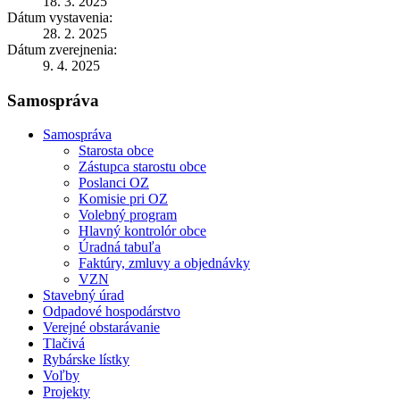
18. 3. 2025
Dátum vystavenia:
28. 2. 2025
Dátum zverejnenia:
9. 4. 2025
Samospráva
Samospráva
Starosta obce
Zástupca starostu obce
Poslanci OZ
Komisie pri OZ
Volebný program
Hlavný kontrolór obce
Úradná tabuľa
Faktúry, zmluvy a objednávky
VZN
Stavebný úrad
Odpadové hospodárstvo
Verejné obstarávanie
Tlačivá
Rybárske lístky
Voľby
Projekty