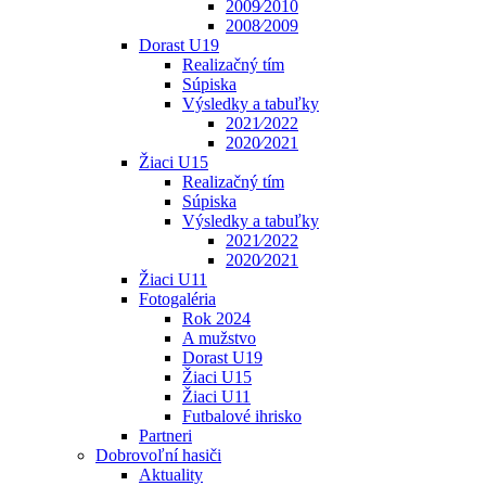
2009⁄2010
2008⁄2009
Dorast U19
Realizačný tím
Súpiska
Výsledky a tabuľky
2021⁄2022
2020⁄2021
Žiaci U15
Realizačný tím
Súpiska
Výsledky a tabuľky
2021⁄2022
2020⁄2021
Žiaci U11
Fotogaléria
Rok 2024
A mužstvo
Dorast U19
Žiaci U15
Žiaci U11
Futbalové ihrisko
Partneri
Dobrovoľní hasiči
Aktuality