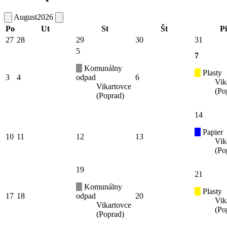
August
2026
Po
Ut
St
Št
Pi
27
28
29
30
31
5
7
Komunálny
Plasty
3
4
odpad
6
Vik
Vikartovce
(Po
(Poprad)
14
Papier
10
11
12
13
Vik
(Po
19
21
Komunálny
Plasty
17
18
odpad
20
Vik
Vikartovce
(Po
(Poprad)