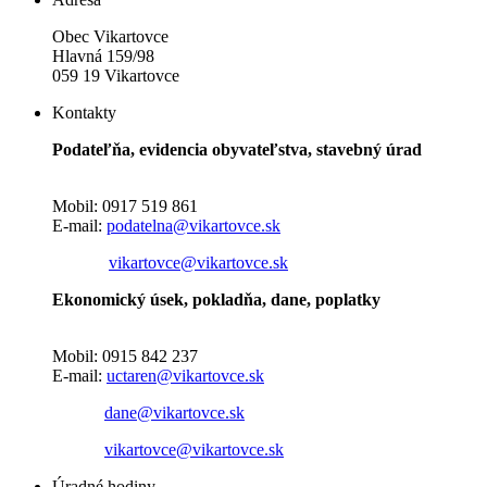
Obec Vikartovce
Hlavná 159/98
059 19 Vikartovce
Kontakty
Podateľňa, evidencia obyvateľstva, stavebný úrad
Mobil: 0917 519 861
E-mail:
podatelna@vikartovce.sk
vikartovce@vikartovce.sk
Ekonomický úsek, pokladňa, dane, poplatky
Mobil: 0915 842 237
E-mail:
uctaren@vikartovce.sk
dane@vikartovce.sk
vikartovce@vikartovce.sk
Úradné hodiny