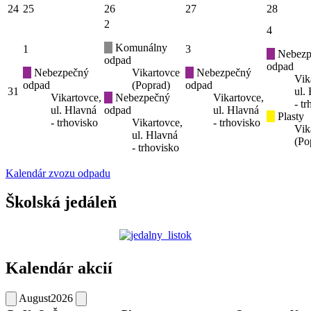
24
25
26
27
28
2
4
Komunálny
1
3
Nebezp
odpad
odpad
Nebezpečný
Vikartovce
Nebezpečný
Vik
odpad
(Poprad)
odpad
31
ul.
Vikartovce,
Nebezpečný
Vikartovce,
- t
ul. Hlavná
odpad
ul. Hlavná
Plasty
- trhovisko
Vikartovce,
- trhovisko
Vik
ul. Hlavná
(Po
- trhovisko
Kalendár zvozu odpadu
Školská jedáleň
Kalendár akcií
August
2026