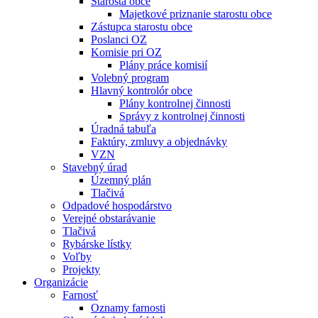
Starosta obce
Majetkové priznanie starostu obce
Zástupca starostu obce
Poslanci OZ
Komisie pri OZ
Plány práce komisií
Volebný program
Hlavný kontrolór obce
Plány kontrolnej činnosti
Správy z kontrolnej činnosti
Úradná tabuľa
Faktúry, zmluvy a objednávky
VZN
Stavebný úrad
Územný plán
Tlačivá
Odpadové hospodárstvo
Verejné obstarávanie
Tlačivá
Rybárske lístky
Voľby
Projekty
Organizácie
Farnosť
Oznamy farnosti