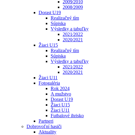
2009⁄2010
2008⁄2009
Dorast U19
Realizačný tím
Súpiska
Výsledky a tabuľky
2021⁄2022
2020⁄2021
Žiaci U15
Realizačný tím
Súpiska
Výsledky a tabuľky
2021⁄2022
2020⁄2021
Žiaci U11
Fotogaléria
Rok 2024
A mužstvo
Dorast U19
Žiaci U15
Žiaci U11
Futbalové ihrisko
Partneri
Dobrovoľní hasiči
Aktuality