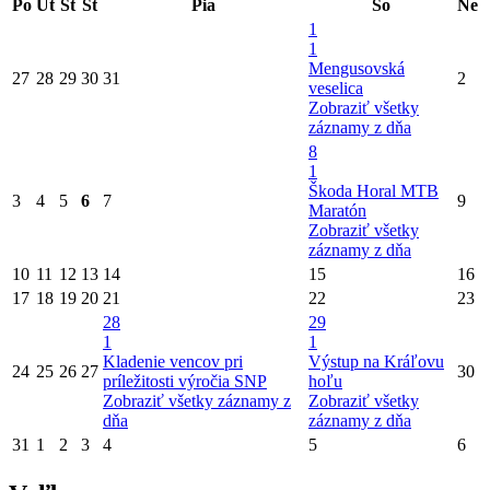
Po
Ut
St
Št
Pia
So
Ne
1
1
Mengusovská
27
28
29
30
31
2
veselica
Zobraziť všetky
záznamy z dňa
8
1
Škoda Horal MTB
3
4
5
6
7
9
Maratón
Zobraziť všetky
záznamy z dňa
10
11
12
13
14
15
16
17
18
19
20
21
22
23
28
29
1
1
Kladenie vencov pri
Výstup na Kráľovu
24
25
26
27
30
príležitosti výročia SNP
hoľu
Zobraziť všetky záznamy z
Zobraziť všetky
dňa
záznamy z dňa
31
1
2
3
4
5
6