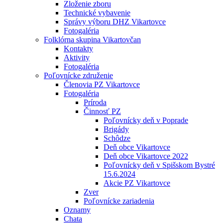
Zloženie zboru
Technické vybavenie
Správy výboru DHZ Vikartovce
Fotogaléria
Folklórna skupina Vikartovčan
Kontakty
Aktivity
Fotogaléria
Poľovnícke združenie
Členovia PZ Vikartovce
Fotogaléria
Príroda
Činnosť PZ
Poľovnícky deň v Poprade
Brigády
Schôdze
Deň obce Vikartovce
Deň obce Vikartovce 2022
Poľovnícky deň v Spišskom Bystré
15.6.2024
Akcie PZ Vikartovce
Zver
Poľovnícke zariadenia
Oznamy
Chata