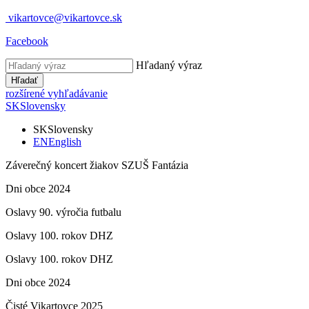
vikartovce@vikartovce.sk
Facebook
Hľadaný výraz
Hľadať
rozšírené vyhľadávanie
SK
Slovensky
SK
Slovensky
EN
English
Záverečný koncert žiakov SZUŠ Fantázia
Dni obce 2024
Oslavy 90. výročia futbalu
Oslavy 100. rokov DHZ
Oslavy 100. rokov DHZ
Dni obce 2024
Čisté Vikartovce 2025