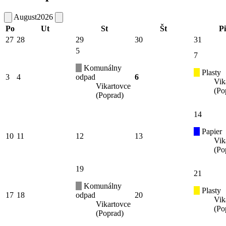
August
2026
Po
Ut
St
Št
Pi
27
28
29
30
31
5
7
Komunálny
Plasty
3
4
odpad
6
Vik
Vikartovce
(Po
(Poprad)
14
Papier
10
11
12
13
Vik
(Po
19
21
Komunálny
Plasty
17
18
odpad
20
Vik
Vikartovce
(Po
(Poprad)