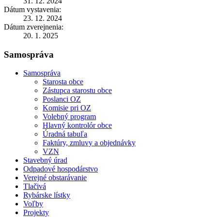
31. 12. 2024
Dátum vystavenia:
23. 12. 2024
Dátum zverejnenia:
20. 1. 2025
Samospráva
Samospráva
Starosta obce
Zástupca starostu obce
Poslanci OZ
Komisie pri OZ
Volebný program
Hlavný kontrolór obce
Úradná tabuľa
Faktúry, zmluvy a objednávky
VZN
Stavebný úrad
Odpadové hospodárstvo
Verejné obstarávanie
Tlačivá
Rybárske lístky
Voľby
Projekty