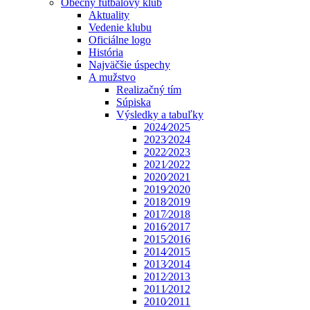
Obecný futbalový klub
Aktuality
Vedenie klubu
Oficiálne logo
História
Najväčšie úspechy
A mužstvo
Realizačný tím
Súpiska
Výsledky a tabuľky
2024⁄2025
2023⁄2024
2022⁄2023
2021⁄2022
2020⁄2021
2019⁄2020
2018⁄2019
2017⁄2018
2016⁄2017
2015⁄2016
2014⁄2015
2013⁄2014
2012⁄2013
2011⁄2012
2010⁄2011