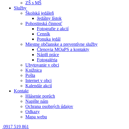
ZŠ s MŠ
Služby
Školská jedáleň
Jedálny lístok
Pohostinská činnosť
Fotografie z akcií
Cenník
Ponuka jedál
Miestne občianske a preventívne služby
Členovia MOaPS a kontakty
Náplň práce
Fotogaléria
Ubytovanie v obci
Knižnica
Pošta
Internet v obci
Kalendár akcií
Kontakt
Hlásenie porúch
Napište nám
Ochrana osobných údajov
Odkazy
Mapa webu
0917 519 861