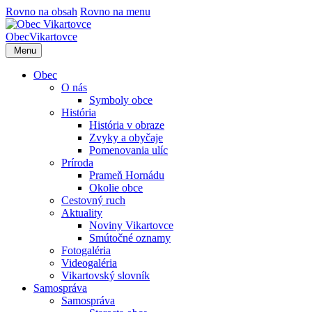
Rovno na obsah
Rovno na menu
Obec
Vikartovce
Menu
Obec
O nás
Symboly obce
História
História v obraze
Zvyky a obyčaje
Pomenovania ulíc
Príroda
Prameň Hornádu
Okolie obce
Cestovný ruch
Aktuality
Noviny Vikartovce
Smútočné oznamy
Fotogaléria
Videogaléria
Vikartovský slovník
Samospráva
Samospráva