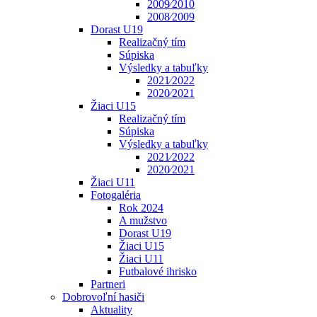
2009⁄2010
2008⁄2009
Dorast U19
Realizačný tím
Súpiska
Výsledky a tabuľky
2021⁄2022
2020⁄2021
Žiaci U15
Realizačný tím
Súpiska
Výsledky a tabuľky
2021⁄2022
2020⁄2021
Žiaci U11
Fotogaléria
Rok 2024
A mužstvo
Dorast U19
Žiaci U15
Žiaci U11
Futbalové ihrisko
Partneri
Dobrovoľní hasiči
Aktuality