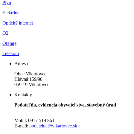
Plyn
Elektrina
Optický internet
O2
Orange
Telekom
Adresa
Obec Vikartovce
Hlavná 159/98
059 19 Vikartovce
Kontakty
Podateľňa, evidencia obyvateľstva, stavebný úrad
Mobil: 0917 519 861
E-mail:
podatelna@vikartovce.sk