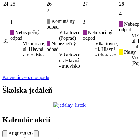
24
25
26
27
28
2
4
Komunálny
1
3
Nebezp
odpad
odpad
Nebezpečný
Vikartovce
Nebezpečný
Vik
odpad
(Poprad)
odpad
31
ul.
Vikartovce,
Nebezpečný
Vikartovce,
- t
ul. Hlavná
odpad
ul. Hlavná
Plasty
- trhovisko
Vikartovce,
- trhovisko
Vik
ul. Hlavná
(Po
- trhovisko
Kalendár zvozu odpadu
Školská jedáleň
Kalendár akcií
August
2026