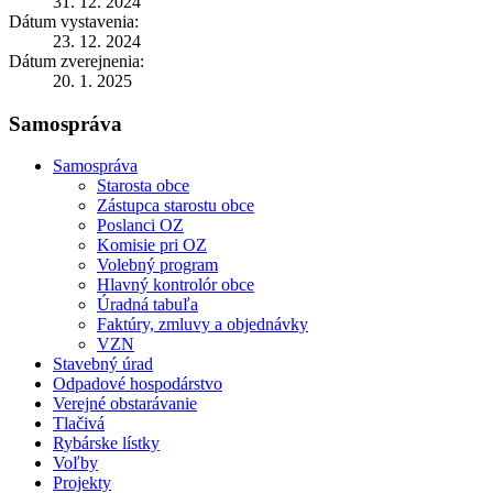
31. 12. 2024
Dátum vystavenia:
23. 12. 2024
Dátum zverejnenia:
20. 1. 2025
Samospráva
Samospráva
Starosta obce
Zástupca starostu obce
Poslanci OZ
Komisie pri OZ
Volebný program
Hlavný kontrolór obce
Úradná tabuľa
Faktúry, zmluvy a objednávky
VZN
Stavebný úrad
Odpadové hospodárstvo
Verejné obstarávanie
Tlačivá
Rybárske lístky
Voľby
Projekty