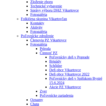
Zloženie zboru
Technické vybavenie
Správy výboru DHZ Vikartovce
Fotogaléria
Folklórna skupina Vikartovčan
Kontakty
Aktivity
Fotogaléria
Poľovnícke združenie
Členovia PZ Vikartovce
Fotogaléria
Príroda
Činnosť PZ
Poľovnícky deň v Poprade
Brigády
Schôdze
Deň obce Vikartovce
Deň obce Vikartovce 2022
Poľovnícky deň v Spišskom Bystré
15.6.2024
Akcie PZ Vikartovce
Zver
Poľovnícke zariadenia
Oznamy
Chata