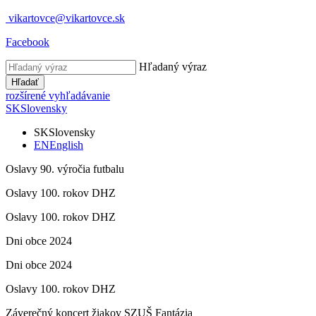
vikartovce@vikartovce.sk
Facebook
Hľadaný výraz
Hľadať
rozšírené vyhľadávanie
SK
Slovensky
SK
Slovensky
EN
English
Oslavy 90. výročia futbalu
Oslavy 100. rokov DHZ
Oslavy 100. rokov DHZ
Dni obce 2024
Dni obce 2024
Oslavy 100. rokov DHZ
Záverečný koncert žiakov SZUŠ Fantázia