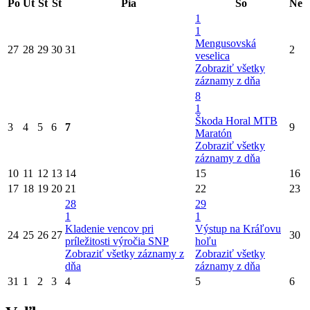
Po
Ut
St
Št
Pia
So
Ne
1
1
Mengusovská
27
28
29
30
31
2
veselica
Zobraziť všetky
záznamy z dňa
8
1
Škoda Horal MTB
3
4
5
6
7
9
Maratón
Zobraziť všetky
záznamy z dňa
10
11
12
13
14
15
16
17
18
19
20
21
22
23
28
29
1
1
Kladenie vencov pri
Výstup na Kráľovu
24
25
26
27
30
príležitosti výročia SNP
hoľu
Zobraziť všetky záznamy z
Zobraziť všetky
dňa
záznamy z dňa
31
1
2
3
4
5
6