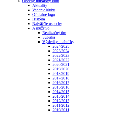
Obecný futbalový klub
Aktuality
Vedenie klubu
Oficiálne logo
História
Najväčšie úspechy
A mužstvo
Realizačný tím
Súpiska
Výsledky a tabuľky
2024⁄2025
2023⁄2024
2022⁄2023
2021⁄2022
2020⁄2021
2019⁄2020
2018⁄2019
2017⁄2018
2016⁄2017
2015⁄2016
2014⁄2015
2013⁄2014
2012⁄2013
2011⁄2012
2010⁄2011