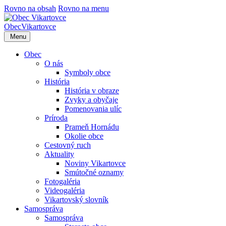
Rovno na obsah
Rovno na menu
Obec
Vikartovce
Menu
Obec
O nás
Symboly obce
História
História v obraze
Zvyky a obyčaje
Pomenovania ulíc
Príroda
Prameň Hornádu
Okolie obce
Cestovný ruch
Aktuality
Noviny Vikartovce
Smútočné oznamy
Fotogaléria
Videogaléria
Vikartovský slovník
Samospráva
Samospráva