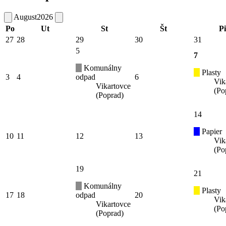
August
2026
Po
Ut
St
Št
Pi
27
28
29
30
31
5
7
Komunálny
Plasty
3
4
odpad
6
Vik
Vikartovce
(Po
(Poprad)
14
Papier
10
11
12
13
Vik
(Po
19
21
Komunálny
Plasty
17
18
odpad
20
Vik
Vikartovce
(Po
(Poprad)