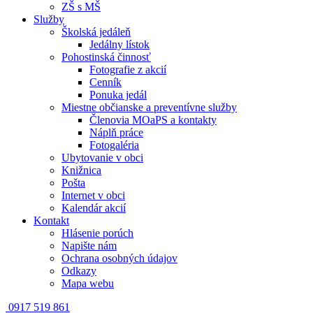
ZŠ s MŠ
Služby
Školská jedáleň
Jedálny lístok
Pohostinská činnosť
Fotografie z akcií
Cenník
Ponuka jedál
Miestne občianske a preventívne služby
Členovia MOaPS a kontakty
Náplň práce
Fotogaléria
Ubytovanie v obci
Knižnica
Pošta
Internet v obci
Kalendár akcií
Kontakt
Hlásenie porúch
Napište nám
Ochrana osobných údajov
Odkazy
Mapa webu
0917 519 861