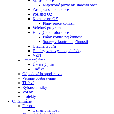
Starosta obce
Majetkové priznanie starostu obce
Zástupca starostu obce
Poslanci OZ
Komisie pri OZ
Plány práce komisií
Volebný program
Hlavný kontrolór obce
Plány kontrolnej činnosti
Správy z kontrolnej činnosti
Úradná tabuľa
Faktúry, zmluvy a objednávky
VZN
Stavebný úrad
Územný plán
Tlačivá
Odpadové hospodárstvo
Verejné obstarávanie
Tlačivá
Rybárske lístky
Voľby
Projekty
Organizácie
Farnosť
Oznamy farnosti