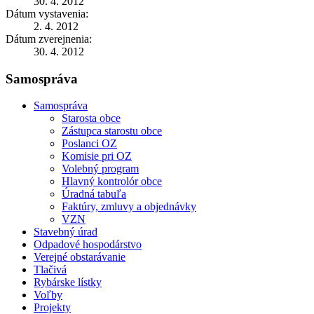
30. 4. 2012
Dátum vystavenia:
2. 4. 2012
Dátum zverejnenia:
30. 4. 2012
Samospráva
Samospráva
Starosta obce
Zástupca starostu obce
Poslanci OZ
Komisie pri OZ
Volebný program
Hlavný kontrolór obce
Úradná tabuľa
Faktúry, zmluvy a objednávky
VZN
Stavebný úrad
Odpadové hospodárstvo
Verejné obstarávanie
Tlačivá
Rybárske lístky
Voľby
Projekty