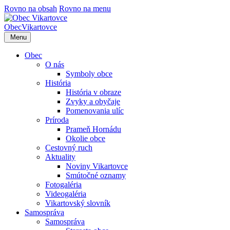
Rovno na obsah
Rovno na menu
Obec
Vikartovce
Menu
Obec
O nás
Symboly obce
História
História v obraze
Zvyky a obyčaje
Pomenovania ulíc
Príroda
Prameň Hornádu
Okolie obce
Cestovný ruch
Aktuality
Noviny Vikartovce
Smútočné oznamy
Fotogaléria
Videogaléria
Vikartovský slovník
Samospráva
Samospráva