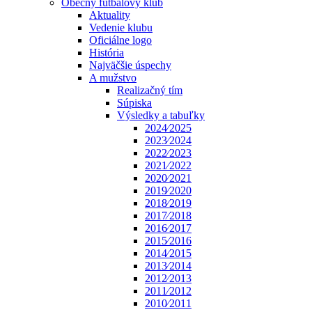
Obecný futbalový klub
Aktuality
Vedenie klubu
Oficiálne logo
História
Najväčšie úspechy
A mužstvo
Realizačný tím
Súpiska
Výsledky a tabuľky
2024⁄2025
2023⁄2024
2022⁄2023
2021⁄2022
2020⁄2021
2019⁄2020
2018⁄2019
2017⁄2018
2016⁄2017
2015⁄2016
2014⁄2015
2013⁄2014
2012⁄2013
2011⁄2012
2010⁄2011