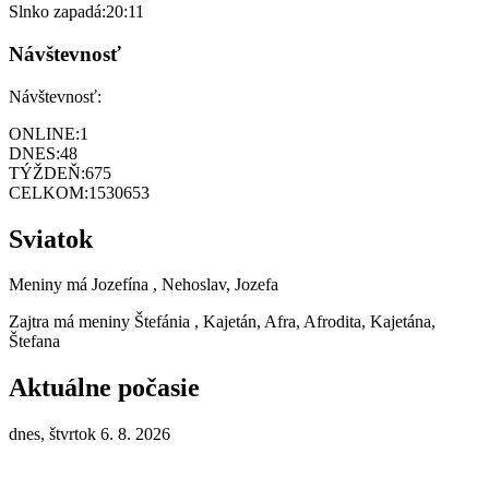
Slnko zapadá:
20:11
Návštevnosť
Návštevnosť:
ONLINE:
1
DNES:
48
TÝŽDEŇ:
675
CELKOM:
1530653
Sviatok
Meniny má
Jozefína
, Nehoslav, Jozefa
Zajtra má meniny
Štefánia
, Kajetán, Afra, Afrodita, Kajetána,
Štefana
Aktuálne počasie
dnes, štvrtok 6. 8. 2026