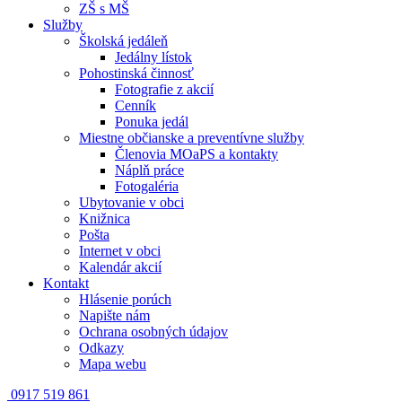
ZŠ s MŠ
Služby
Školská jedáleň
Jedálny lístok
Pohostinská činnosť
Fotografie z akcií
Cenník
Ponuka jedál
Miestne občianske a preventívne služby
Členovia MOaPS a kontakty
Náplň práce
Fotogaléria
Ubytovanie v obci
Knižnica
Pošta
Internet v obci
Kalendár akcií
Kontakt
Hlásenie porúch
Napište nám
Ochrana osobných údajov
Odkazy
Mapa webu
0917 519 861