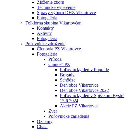
Zloženie zboru
Technické vybavenie
Správy výboru DHZ Vikartovce
Fotogaléria
Folklórna skupina Vikartovčan
Kontakty
Aktivity
Fotogaléria
Poľovnícke združenie
Členovia PZ Vikartovce
Fotogaléria
Príroda
Činnosť PZ
Poľovnícky deň v Poprade
Brigády
Schôdze
Deň obce Vikartovce
Deň obce Vikartovce 2022
Poľovnícky deň v Spišskom Bystré
15.6.2024
Akcie PZ Vikartovce
Zver
Poľovnícke zariadenia
Oznamy
Chata