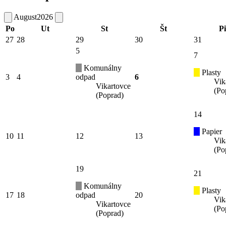
August
2026
Po
Ut
St
Št
Pi
27
28
29
30
31
5
7
Komunálny
Plasty
3
4
odpad
6
Vik
Vikartovce
(Po
(Poprad)
14
Papier
10
11
12
13
Vik
(Po
19
21
Komunálny
Plasty
17
18
odpad
20
Vik
Vikartovce
(Po
(Poprad)