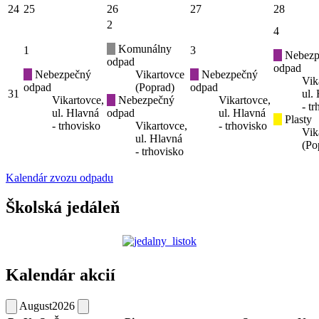
24
25
26
27
28
2
4
Komunálny
1
3
Nebezp
odpad
odpad
Nebezpečný
Vikartovce
Nebezpečný
Vik
odpad
(Poprad)
odpad
31
ul.
Vikartovce,
Nebezpečný
Vikartovce,
- t
ul. Hlavná
odpad
ul. Hlavná
Plasty
- trhovisko
Vikartovce,
- trhovisko
Vik
ul. Hlavná
(Po
- trhovisko
Kalendár zvozu odpadu
Školská jedáleň
Kalendár akcií
August
2026