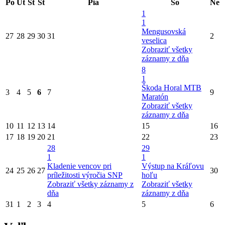
Po
Ut
St
Št
Pia
So
Ne
1
1
Mengusovská
27
28
29
30
31
2
veselica
Zobraziť všetky
záznamy z dňa
8
1
Škoda Horal MTB
3
4
5
6
7
9
Maratón
Zobraziť všetky
záznamy z dňa
10
11
12
13
14
15
16
17
18
19
20
21
22
23
28
29
1
1
Kladenie vencov pri
Výstup na Kráľovu
24
25
26
27
30
príležitosti výročia SNP
hoľu
Zobraziť všetky záznamy z
Zobraziť všetky
dňa
záznamy z dňa
31
1
2
3
4
5
6