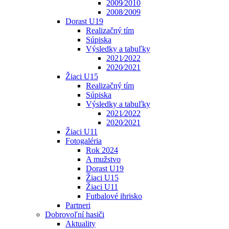
2009⁄2010
2008⁄2009
Dorast U19
Realizačný tím
Súpiska
Výsledky a tabuľky
2021⁄2022
2020⁄2021
Žiaci U15
Realizačný tím
Súpiska
Výsledky a tabuľky
2021⁄2022
2020⁄2021
Žiaci U11
Fotogaléria
Rok 2024
A mužstvo
Dorast U19
Žiaci U15
Žiaci U11
Futbalové ihrisko
Partneri
Dobrovoľní hasiči
Aktuality