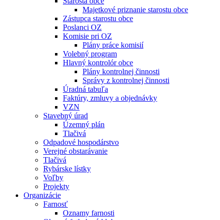
Starosta obce
Majetkové priznanie starostu obce
Zástupca starostu obce
Poslanci OZ
Komisie pri OZ
Plány práce komisií
Volebný program
Hlavný kontrolór obce
Plány kontrolnej činnosti
Správy z kontrolnej činnosti
Úradná tabuľa
Faktúry, zmluvy a objednávky
VZN
Stavebný úrad
Územný plán
Tlačivá
Odpadové hospodárstvo
Verejné obstarávanie
Tlačivá
Rybárske lístky
Voľby
Projekty
Organizácie
Farnosť
Oznamy farnosti