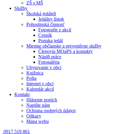
ZŠ s MŠ
Služby
Školská jedáleň
Jedálny lístok
Pohostinská činnosť
Fotografie z akcií
Cenník
Ponuka jedál
Miestne občianske a preventívne služby
Členovia MOaPS a kontakty
Náplň práce
Fotogaléria
Ubytovanie v obci
Knižnica
Pošta
Internet v obci
Kalendár akcií
Kontakt
Hlásenie porúch
Napište nám
Ochrana osobných údajov
Odkazy
Mapa webu
0917 519 861