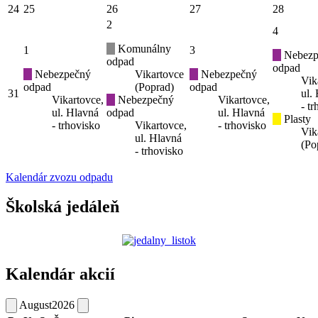
24
25
26
27
28
2
4
Komunálny
1
3
Nebezp
odpad
odpad
Nebezpečný
Vikartovce
Nebezpečný
Vik
odpad
(Poprad)
odpad
31
ul.
Vikartovce,
Nebezpečný
Vikartovce,
- t
ul. Hlavná
odpad
ul. Hlavná
Plasty
- trhovisko
Vikartovce,
- trhovisko
Vik
ul. Hlavná
(Po
- trhovisko
Kalendár zvozu odpadu
Školská jedáleň
Kalendár akcií
August
2026