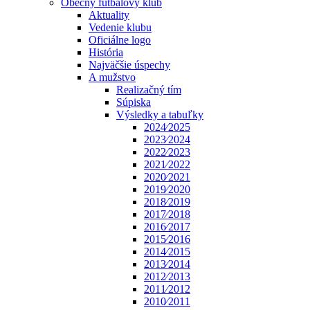
Obecný futbalový klub
Aktuality
Vedenie klubu
Oficiálne logo
História
Najväčšie úspechy
A mužstvo
Realizačný tím
Súpiska
Výsledky a tabuľky
2024⁄2025
2023⁄2024
2022⁄2023
2021⁄2022
2020⁄2021
2019⁄2020
2018⁄2019
2017⁄2018
2016⁄2017
2015⁄2016
2014⁄2015
2013⁄2014
2012⁄2013
2011⁄2012
2010⁄2011