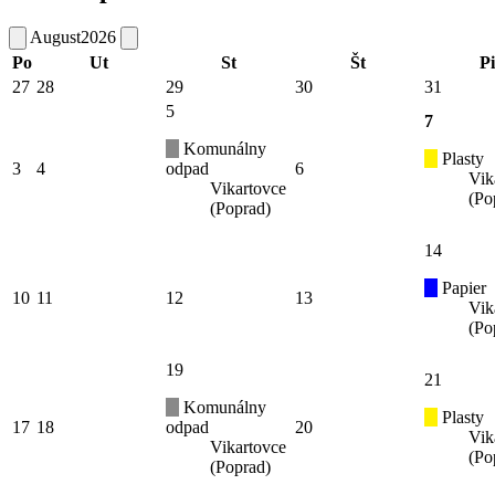
August
2026
Po
Ut
St
Št
Pi
27
28
29
30
31
5
7
Komunálny
Plasty
3
4
odpad
6
Vik
Vikartovce
(Po
(Poprad)
14
Papier
10
11
12
13
Vik
(Po
19
21
Komunálny
Plasty
17
18
odpad
20
Vik
Vikartovce
(Po
(Poprad)