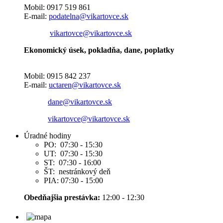
Mobil: 0917 519 861
E-mail:
podatelna@vikartovce.sk
vikartovce@vikartovce.sk
Ekonomický úsek, pokladňa, dane, poplatky
Mobil: 0915 842 237
E-mail:
uctaren@vikartovce.sk
dane@vikartovce.sk
vikartovce@vikartovce.sk
Úradné hodiny
PO: 07:30 - 15:30
UT: 07:30 - 15:30
ST: 07:30 - 16:00
ŠT: nestránkový deň
PIA: 07:30 - 15:00
Obedňajšia prestávka:
12:00 - 12:30