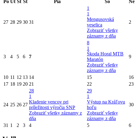
Po
Ut
St
Št
Pia
So
Ne
1
1
Mengusovská
27
28
29
30
31
2
veselica
Zobraziť všetky
záznamy z dňa
8
1
Škoda Horal MTB
3
4
5
6
7
9
Maratón
Zobraziť všetky
záznamy z dňa
10
11
12
13
14
15
16
17
18
19
20
21
22
23
28
29
1
1
Kladenie vencov pri
Výstup na Kráľovu
24
25
26
27
30
príležitosti výročia SNP
hoľu
Zobraziť všetky záznamy z
Zobraziť všetky
dňa
záznamy z dňa
31
1
2
3
4
5
6