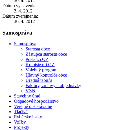
30. 4. 2012
Dátum vystavenia:
3. 4. 2012
Dátum zverejnenia:
30. 4. 2012
Samospráva
Samospráva
Starosta obce
Zástupca starostu obce
Poslanci OZ
Komisie pri OZ
Volebný program
Hlavný kontrolór obce
Úradná tabuľa
Faktúry, zmluvy a objednávky
VZN
Stavebný úrad
Odpadové hospodárstvo
Verejné obstarávanie
Tlačivá
Rybárske lístky
Voľby
Projekty