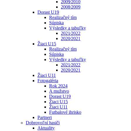
2009⁄2010
2008⁄2009
Dorast U19
Realizačný tím
Súpiska
Výsledky a tabuľky
2021⁄2022
2020⁄2021
Žiaci U15
Realizačný tím
Súpiska
Výsledky a tabuľky
2021⁄2022
2020⁄2021
Žiaci U11
Fotogaléria
Rok 2024
A mužstvo
Dorast U19
Žiaci U15
Žiaci U11
Futbalové ihrisko
Partneri
Dobrovoľní hasiči
Aktuality