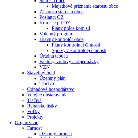
Starosta obce
Majetkové priznanie starostu obce
Zástupca starostu obce
Poslanci OZ
Komisie pri OZ
Plány práce komisií
Volebný program
Hlavný kontrolór obce
Plány kontrolnej činnosti
Správy z kontrolnej činnosti
Úradná tabuľa
Faktúry, zmluvy a objednávky
VZN
Stavebný úrad
Územný plán
Tlačivá
Odpadové hospodárstvo
Verejné obstarávanie
Tlačivá
Rybárske lístky
Voľby
Projekty
Organizácie
Farnosť
Oznamy farnosti