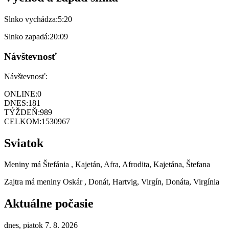
Slnko vychádza:
5:20
Slnko zapadá:
20:09
Návštevnosť
Návštevnosť:
ONLINE:
0
DNES:
181
TÝŽDEŇ:
989
CELKOM:
1530967
Sviatok
Meniny má
Štefánia
, Kajetán, Afra, Afrodita, Kajetána, Štefana
Zajtra má meniny
Oskár
, Donát, Hartvig, Virgín, Donáta, Virgínia
Aktuálne počasie
dnes, piatok 7. 8. 2026