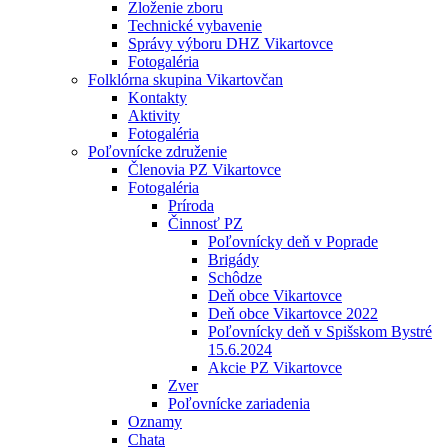
Zloženie zboru
Technické vybavenie
Správy výboru DHZ Vikartovce
Fotogaléria
Folklórna skupina Vikartovčan
Kontakty
Aktivity
Fotogaléria
Poľovnícke združenie
Členovia PZ Vikartovce
Fotogaléria
Príroda
Činnosť PZ
Poľovnícky deň v Poprade
Brigády
Schôdze
Deň obce Vikartovce
Deň obce Vikartovce 2022
Poľovnícky deň v Spišskom Bystré
15.6.2024
Akcie PZ Vikartovce
Zver
Poľovnícke zariadenia
Oznamy
Chata