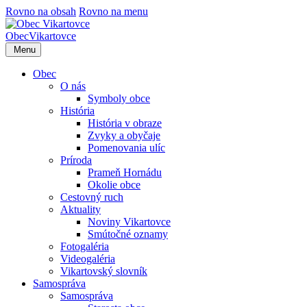
Rovno na obsah
Rovno na menu
Obec
Vikartovce
Menu
Obec
O nás
Symboly obce
História
História v obraze
Zvyky a obyčaje
Pomenovania ulíc
Príroda
Prameň Hornádu
Okolie obce
Cestovný ruch
Aktuality
Noviny Vikartovce
Smútočné oznamy
Fotogaléria
Videogaléria
Vikartovský slovník
Samospráva
Samospráva