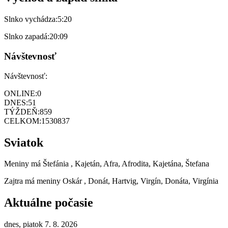
Slnko vychádza:
5:20
Slnko zapadá:
20:09
Návštevnosť
Návštevnosť:
ONLINE:
0
DNES:
51
TÝŽDEŇ:
859
CELKOM:
1530837
Sviatok
Meniny má
Štefánia
, Kajetán, Afra, Afrodita, Kajetána, Štefana
Zajtra má meniny
Oskár
, Donát, Hartvig, Virgín, Donáta, Virgínia
Aktuálne počasie
dnes, piatok 7. 8. 2026