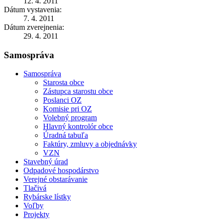
12. 4. 2011
Dátum vystavenia:
7. 4. 2011
Dátum zverejnenia:
29. 4. 2011
Samospráva
Samospráva
Starosta obce
Zástupca starostu obce
Poslanci OZ
Komisie pri OZ
Volebný program
Hlavný kontrolór obce
Úradná tabuľa
Faktúry, zmluvy a objednávky
VZN
Stavebný úrad
Odpadové hospodárstvo
Verejné obstarávanie
Tlačivá
Rybárske lístky
Voľby
Projekty