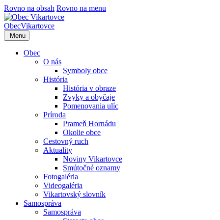
Rovno na obsah
Rovno na menu
Obec
Vikartovce
Menu
Obec
O nás
Symboly obce
História
História v obraze
Zvyky a obyčaje
Pomenovania ulíc
Príroda
Prameň Hornádu
Okolie obce
Cestovný ruch
Aktuality
Noviny Vikartovce
Smútočné oznamy
Fotogaléria
Videogaléria
Vikartovský slovník
Samospráva
Samospráva