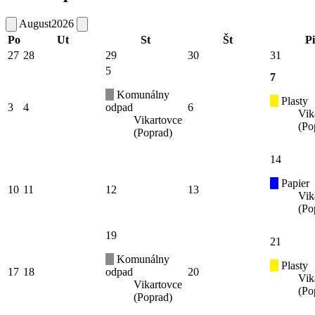
August
2026
Po
Ut
St
Št
Pi
27
28
29
30
31
5
7
Komunálny
Plasty
3
4
odpad
6
Vik
Vikartovce
(Po
(Poprad)
14
Papier
10
11
12
13
Vik
(Po
19
21
Komunálny
Plasty
17
18
odpad
20
Vik
Vikartovce
(Po
(Poprad)