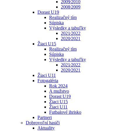
2009⁄2010
2008⁄2009
Dorast U19
Realizačný tím
Súpiska
Výsledky a tabuľky
2021⁄2022
2020⁄2021
Žiaci U15
Realizačný tím
Súpiska
Výsledky a tabuľky
2021⁄2022
2020⁄2021
Žiaci U11
Fotogaléria
Rok 2024
A mužstvo
Dorast U19
Žiaci U15
Žiaci U11
Futbalové ihrisko
Partneri
Dobrovoľní hasiči
Aktuality