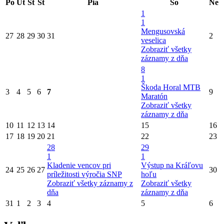
Po
Ut
St
Št
Pia
So
Ne
1
1
Mengusovská
27
28
29
30
31
2
veselica
Zobraziť všetky
záznamy z dňa
8
1
Škoda Horal MTB
3
4
5
6
7
9
Maratón
Zobraziť všetky
záznamy z dňa
10
11
12
13
14
15
16
17
18
19
20
21
22
23
28
29
1
1
Kladenie vencov pri
Výstup na Kráľovu
24
25
26
27
30
príležitosti výročia SNP
hoľu
Zobraziť všetky záznamy z
Zobraziť všetky
dňa
záznamy z dňa
31
1
2
3
4
5
6