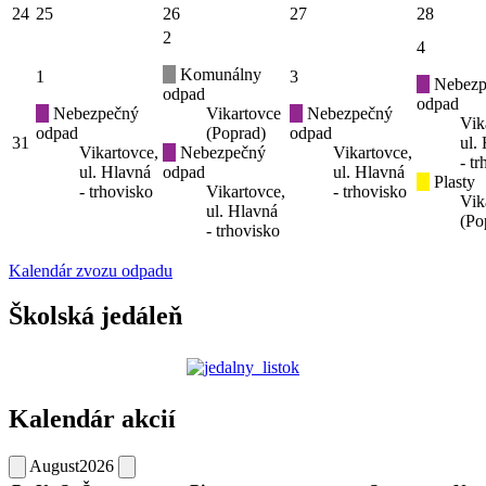
24
25
26
27
28
2
4
Komunálny
1
3
Nebezp
odpad
odpad
Nebezpečný
Vikartovce
Nebezpečný
Vik
odpad
(Poprad)
odpad
31
ul.
Vikartovce,
Nebezpečný
Vikartovce,
- t
ul. Hlavná
odpad
ul. Hlavná
Plasty
- trhovisko
Vikartovce,
- trhovisko
Vik
ul. Hlavná
(Po
- trhovisko
Kalendár zvozu odpadu
Školská jedáleň
Kalendár akcií
August
2026