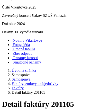
Čisté Vikartovce 2025
Záverečný koncert žiakov SZUŠ Fantázia
Dni obce 2024
Oslavy 90. výročia futbalu
Noviny Vikartovce
Fotogaléria
Úradná tabuľa
Zber odpadu
Oznamy farnosti
Smútočné oznamy
Úvodná stránka
Samospráva
Samospráva
Faktúry, zmluvy a objednávky
Faktúry
Detail faktúry 201105
Detail faktúry 201105