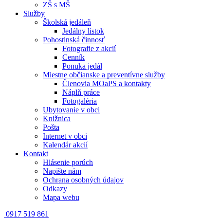
ZŠ s MŠ
Služby
Školská jedáleň
Jedálny lístok
Pohostinská činnosť
Fotografie z akcií
Cenník
Ponuka jedál
Miestne občianske a preventívne služby
Členovia MOaPS a kontakty
Náplň práce
Fotogaléria
Ubytovanie v obci
Knižnica
Pošta
Internet v obci
Kalendár akcií
Kontakt
Hlásenie porúch
Napište nám
Ochrana osobných údajov
Odkazy
Mapa webu
0917 519 861