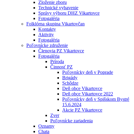
Zloženie zboru
Technické vybavenie
Správy výboru DHZ Vikartovce
Fotogaléria
Folklórna skupina Vikartovčan
Kontakty
Aktivity
Fotogaléria
Poľovnícke združenie
Členovia PZ Vikartovce
Fotogaléria
Príroda
Činnosť PZ
Poľovnícky deň v Poprade
Brigády
Schôdze
Deň obce Vikartovce
Deň obce Vikartovce 2022
Poľovnícky deň v Spišskom Bystré
15.6.2024
Akcie PZ Vikartovce
Zver
Poľovnícke zariadenia
Oznamy
Chata