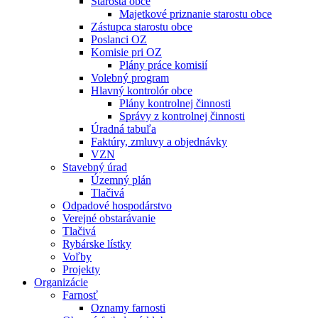
Starosta obce
Majetkové priznanie starostu obce
Zástupca starostu obce
Poslanci OZ
Komisie pri OZ
Plány práce komisií
Volebný program
Hlavný kontrolór obce
Plány kontrolnej činnosti
Správy z kontrolnej činnosti
Úradná tabuľa
Faktúry, zmluvy a objednávky
VZN
Stavebný úrad
Územný plán
Tlačivá
Odpadové hospodárstvo
Verejné obstarávanie
Tlačivá
Rybárske lístky
Voľby
Projekty
Organizácie
Farnosť
Oznamy farnosti