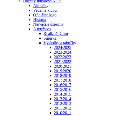
Obecný futbalový klub
Aktuality
Vedenie klubu
Oficiálne logo
História
Najväčšie úspechy
A mužstvo
Realizačný tím
Súpiska
Výsledky a tabuľky
2024⁄2025
2023⁄2024
2022⁄2023
2021⁄2022
2020⁄2021
2019⁄2020
2018⁄2019
2017⁄2018
2016⁄2017
2015⁄2016
2014⁄2015
2013⁄2014
2012⁄2013
2011⁄2012
2010⁄2011