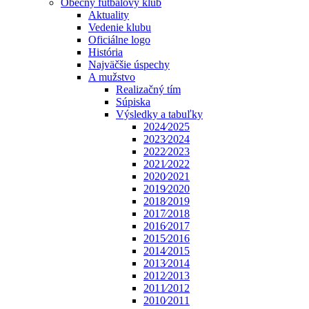
Obecný futbalový klub
Aktuality
Vedenie klubu
Oficiálne logo
História
Najväčšie úspechy
A mužstvo
Realizačný tím
Súpiska
Výsledky a tabuľky
2024⁄2025
2023⁄2024
2022⁄2023
2021⁄2022
2020⁄2021
2019⁄2020
2018⁄2019
2017⁄2018
2016⁄2017
2015⁄2016
2014⁄2015
2013⁄2014
2012⁄2013
2011⁄2012
2010⁄2011