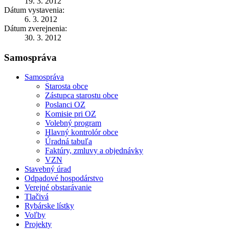
19. 3. 2012
Dátum vystavenia:
6. 3. 2012
Dátum zverejnenia:
30. 3. 2012
Samospráva
Samospráva
Starosta obce
Zástupca starostu obce
Poslanci OZ
Komisie pri OZ
Volebný program
Hlavný kontrolór obce
Úradná tabuľa
Faktúry, zmluvy a objednávky
VZN
Stavebný úrad
Odpadové hospodárstvo
Verejné obstarávanie
Tlačivá
Rybárske lístky
Voľby
Projekty