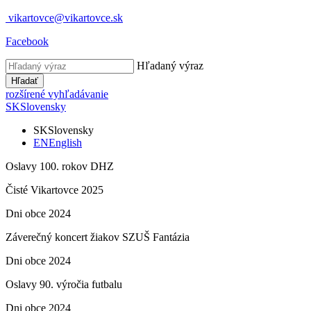
vikartovce@vikartovce.sk
Facebook
Hľadaný výraz
Hľadať
rozšírené vyhľadávanie
SK
Slovensky
SK
Slovensky
EN
English
Oslavy 100. rokov DHZ
Čisté Vikartovce 2025
Dni obce 2024
Záverečný koncert žiakov SZUŠ Fantázia
Dni obce 2024
Oslavy 90. výročia futbalu
Dni obce 2024