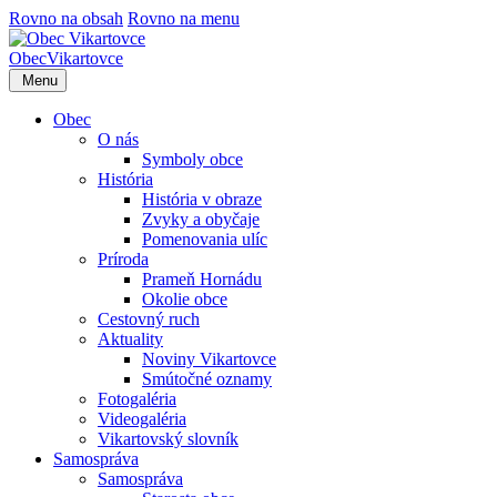
Rovno na obsah
Rovno na menu
Obec
Vikartovce
Menu
Obec
O nás
Symboly obce
História
História v obraze
Zvyky a obyčaje
Pomenovania ulíc
Príroda
Prameň Hornádu
Okolie obce
Cestovný ruch
Aktuality
Noviny Vikartovce
Smútočné oznamy
Fotogaléria
Videogaléria
Vikartovský slovník
Samospráva
Samospráva