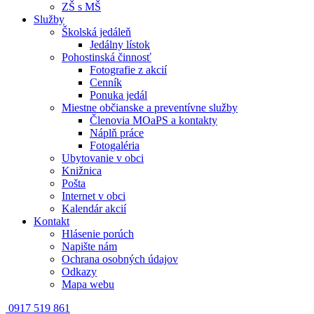
ZŠ s MŠ
Služby
Školská jedáleň
Jedálny lístok
Pohostinská činnosť
Fotografie z akcií
Cenník
Ponuka jedál
Miestne občianske a preventívne služby
Členovia MOaPS a kontakty
Náplň práce
Fotogaléria
Ubytovanie v obci
Knižnica
Pošta
Internet v obci
Kalendár akcií
Kontakt
Hlásenie porúch
Napište nám
Ochrana osobných údajov
Odkazy
Mapa webu
0917 519 861