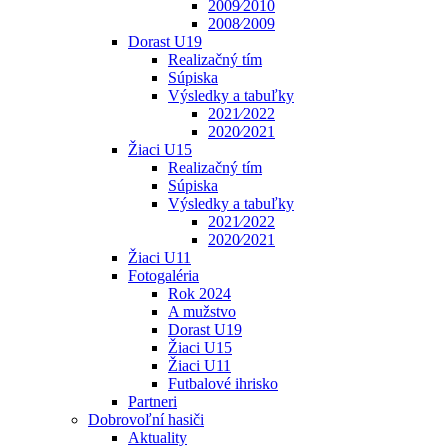
2009⁄2010
2008⁄2009
Dorast U19
Realizačný tím
Súpiska
Výsledky a tabuľky
2021⁄2022
2020⁄2021
Žiaci U15
Realizačný tím
Súpiska
Výsledky a tabuľky
2021⁄2022
2020⁄2021
Žiaci U11
Fotogaléria
Rok 2024
A mužstvo
Dorast U19
Žiaci U15
Žiaci U11
Futbalové ihrisko
Partneri
Dobrovoľní hasiči
Aktuality