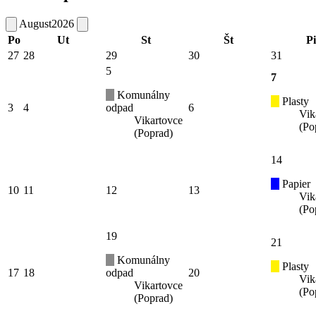
August
2026
Po
Ut
St
Št
Pi
27
28
29
30
31
5
7
Komunálny
Plasty
3
4
odpad
6
Vik
Vikartovce
(Po
(Poprad)
14
Papier
10
11
12
13
Vik
(Po
19
21
Komunálny
Plasty
17
18
odpad
20
Vik
Vikartovce
(Po
(Poprad)