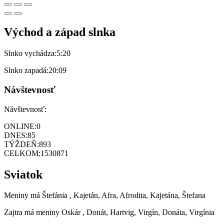
Východ a západ slnka
Slnko vychádza:
5:20
Slnko zapadá:
20:09
Návštevnosť
Návštevnosť:
ONLINE:
0
DNES:
85
TÝŽDEŇ:
893
CELKOM:
1530871
Sviatok
Meniny má
Štefánia
, Kajetán, Afra, Afrodita, Kajetána, Štefana
Zajtra má meniny
Oskár
, Donát, Hartvig, Virgín, Donáta, Virgínia