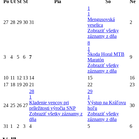
Po
Ut
St
Št
Pia
So
Ne
1
1
Mengusovská
27
28
29
30
31
2
veselica
Zobraziť všetky
záznamy z dňa
8
1
Škoda Horal MTB
3
4
5
6
7
9
Maratón
Zobraziť všetky
záznamy z dňa
10
11
12
13
14
15
16
17
18
19
20
21
22
23
28
29
1
1
Kladenie vencov pri
Výstup na Kráľovu
24
25
26
27
30
príležitosti výročia SNP
hoľu
Zobraziť všetky záznamy z
Zobraziť všetky
dňa
záznamy z dňa
31
1
2
3
4
5
6