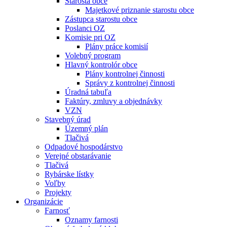
Starosta obce
Majetkové priznanie starostu obce
Zástupca starostu obce
Poslanci OZ
Komisie pri OZ
Plány práce komisií
Volebný program
Hlavný kontrolór obce
Plány kontrolnej činnosti
Správy z kontrolnej činnosti
Úradná tabuľa
Faktúry, zmluvy a objednávky
VZN
Stavebný úrad
Územný plán
Tlačivá
Odpadové hospodárstvo
Verejné obstarávanie
Tlačivá
Rybárske lístky
Voľby
Projekty
Organizácie
Farnosť
Oznamy farnosti