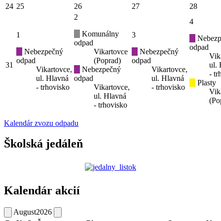
24
25
26
27
28
2
4
Komunálny
1
3
Nebezp
odpad
odpad
Nebezpečný
Vikartovce
Nebezpečný
Vik
odpad
(Poprad)
odpad
31
ul.
Vikartovce,
Nebezpečný
Vikartovce,
- t
ul. Hlavná
odpad
ul. Hlavná
Plasty
- trhovisko
Vikartovce,
- trhovisko
Vik
ul. Hlavná
(Po
- trhovisko
Kalendár zvozu odpadu
Školská jedáleň
Kalendár akcií
August
2026