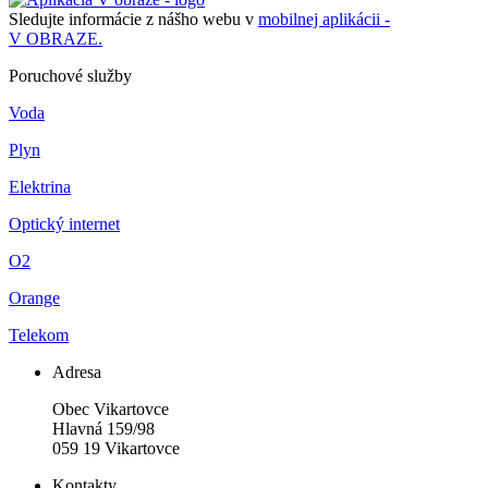
Sledujte informácie z nášho webu v
mobilnej aplikácii -
V OBRAZE.
Poruchové služby
Voda
Plyn
Elektrina
Optický internet
O2
Orange
Telekom
Adresa
Obec Vikartovce
Hlavná 159/98
059 19 Vikartovce
Kontakty