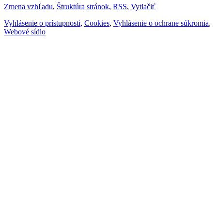
Zmena vzhľadu
,
Štruktúra stránok
,
RSS
,
Vytlačiť
Vyhlásenie o prístupnosti
,
Cookies
,
Vyhlásenie o ochrane súkromia
,
Webové sídlo