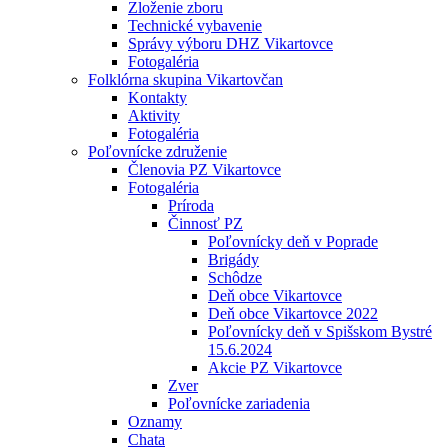
Zloženie zboru
Technické vybavenie
Správy výboru DHZ Vikartovce
Fotogaléria
Folklórna skupina Vikartovčan
Kontakty
Aktivity
Fotogaléria
Poľovnícke združenie
Členovia PZ Vikartovce
Fotogaléria
Príroda
Činnosť PZ
Poľovnícky deň v Poprade
Brigády
Schôdze
Deň obce Vikartovce
Deň obce Vikartovce 2022
Poľovnícky deň v Spišskom Bystré
15.6.2024
Akcie PZ Vikartovce
Zver
Poľovnícke zariadenia
Oznamy
Chata