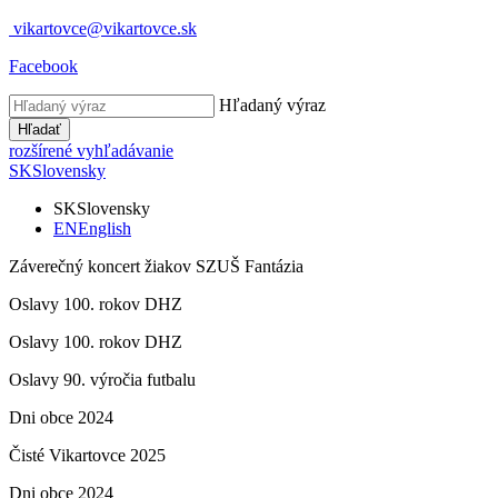
vikartovce@vikartovce.sk
Facebook
Hľadaný výraz
Hľadať
rozšírené vyhľadávanie
SK
Slovensky
SK
Slovensky
EN
English
Záverečný koncert žiakov SZUŠ Fantázia
Oslavy 100. rokov DHZ
Oslavy 100. rokov DHZ
Oslavy 90. výročia futbalu
Dni obce 2024
Čisté Vikartovce 2025
Dni obce 2024