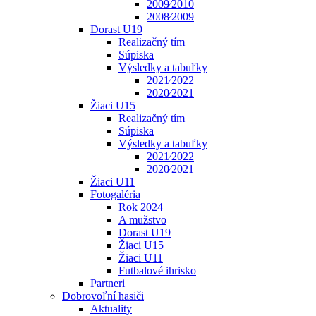
2009⁄2010
2008⁄2009
Dorast U19
Realizačný tím
Súpiska
Výsledky a tabuľky
2021⁄2022
2020⁄2021
Žiaci U15
Realizačný tím
Súpiska
Výsledky a tabuľky
2021⁄2022
2020⁄2021
Žiaci U11
Fotogaléria
Rok 2024
A mužstvo
Dorast U19
Žiaci U15
Žiaci U11
Futbalové ihrisko
Partneri
Dobrovoľní hasiči
Aktuality