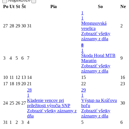
Po
Ut
St
Št
Pia
So
Ne
1
1
Mengusovská
27
28
29
30
31
2
veselica
Zobraziť všetky
záznamy z dňa
8
1
Škoda Horal MTB
3
4
5
6
7
9
Maratón
Zobraziť všetky
záznamy z dňa
10
11
12
13
14
15
16
17
18
19
20
21
22
23
28
29
1
1
Kladenie vencov pri
Výstup na Kráľovu
24
25
26
27
30
príležitosti výročia SNP
hoľu
Zobraziť všetky záznamy z
Zobraziť všetky
dňa
záznamy z dňa
31
1
2
3
4
5
6