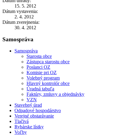
Dátum úhrady:
15. 5. 2012
Dátum vystavenia:
2. 4. 2012
Dátum zverejnenia:
30. 4. 2012
Samospráva
Samospráva
Starosta obce
Zástupca starostu obce
Poslanci OZ
Komisie pri OZ
Volebný program
Hlavný kontrolór obce
Úradná tabuľa
Faktúry, zmluvy a objednávky
VZN
Stavebný úrad
Odpadové hospodárstvo
Verejné obstarávanie
Tlačivá
Rybárske lístky
Voľby