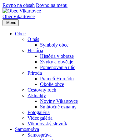
Rovno na obsah
Rovno na menu
Obec
Vikartovce
Menu
Obec
O nás
Symboly obce
História
História v obraze
Zvyky a obyčaje
Pomenovania ulíc
Príroda
Prameň Hornádu
Okolie obce
Cestovný ruch
Aktuality
Noviny Vikartovce
Smútočné oznamy
Fotogaléria
Videogaléria
Vikartovský slovník
Samospráva
Samospráva