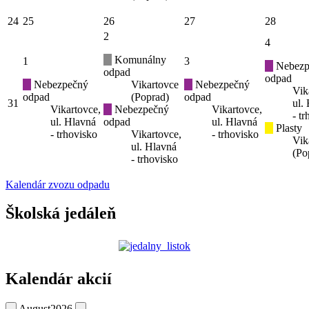
24
25
26
27
28
2
4
Komunálny
1
3
Nebezp
odpad
odpad
Nebezpečný
Vikartovce
Nebezpečný
Vik
odpad
(Poprad)
odpad
31
ul.
Vikartovce,
Nebezpečný
Vikartovce,
- t
ul. Hlavná
odpad
ul. Hlavná
Plasty
- trhovisko
Vikartovce,
- trhovisko
Vik
ul. Hlavná
(Po
- trhovisko
Kalendár zvozu odpadu
Školská jedáleň
Kalendár akcií
August
2026