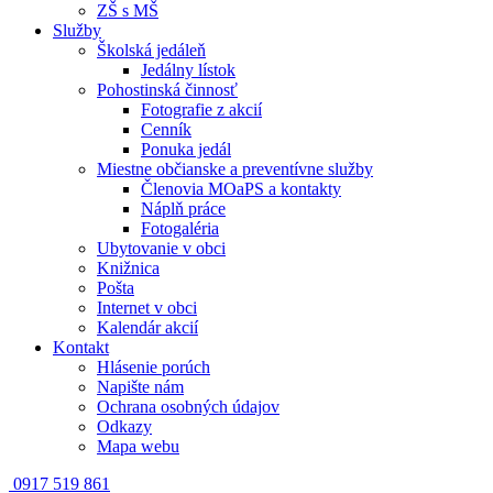
ZŠ s MŠ
Služby
Školská jedáleň
Jedálny lístok
Pohostinská činnosť
Fotografie z akcií
Cenník
Ponuka jedál
Miestne občianske a preventívne služby
Členovia MOaPS a kontakty
Náplň práce
Fotogaléria
Ubytovanie v obci
Knižnica
Pošta
Internet v obci
Kalendár akcií
Kontakt
Hlásenie porúch
Napište nám
Ochrana osobných údajov
Odkazy
Mapa webu
0917 519 861