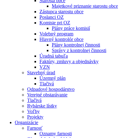
Starosta obce
Majetkové priznanie starostu obce
Zástupca starostu obce
Poslanci OZ
Komisie pri OZ
Plány práce komisií
Volebný program
Hlavný kontrolór obce
Plány kontrolnej činnosti
Správy z kontrolnej činnosti
Úradná tabuľa
Faktúry, zmluvy a objednávky
VZN
Stavebný úrad
Územný plán
Tlačivá
Odpadové hospodárstvo
Verejné obstarávanie
Tlačivá
Rybárske lístky
Voľby
Projekty
Organizácie
Farnosť
Oznamy farnosti