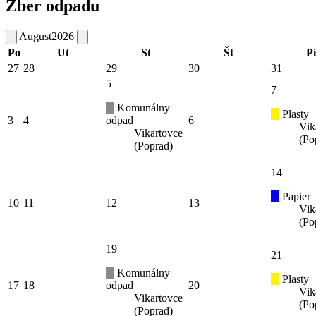
Zber odpadu
August
2026
Po
Ut
St
Št
Pi
27
28
29
30
31
5
7
Komunálny
Plasty
3
4
odpad
6
Vik
Vikartovce
(Po
(Poprad)
14
Papier
10
11
12
13
Vik
(Po
19
21
Komunálny
Plasty
17
18
odpad
20
Vik
Vikartovce
(Po
(Poprad)