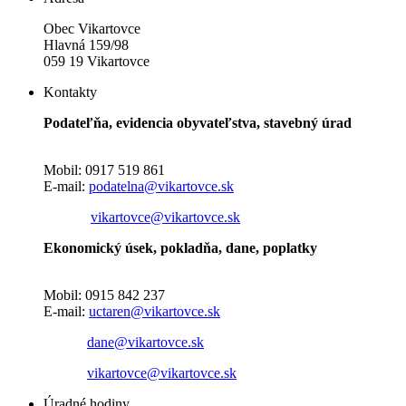
Obec Vikartovce
Hlavná 159/98
059 19 Vikartovce
Kontakty
Podateľňa, evidencia obyvateľstva, stavebný úrad
Mobil: 0917 519 861
E-mail:
podatelna@vikartovce.sk
vikartovce@vikartovce.sk
Ekonomický úsek, pokladňa, dane, poplatky
Mobil: 0915 842 237
E-mail:
uctaren@vikartovce.sk
dane@vikartovce.sk
vikartovce@vikartovce.sk
Úradné hodiny