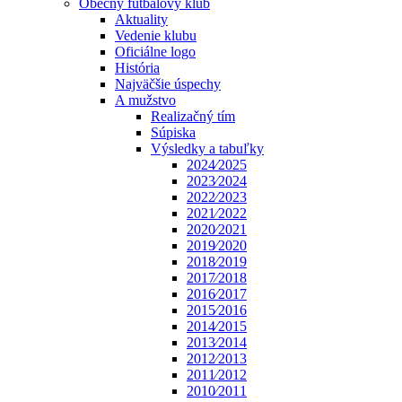
Obecný futbalový klub
Aktuality
Vedenie klubu
Oficiálne logo
História
Najväčšie úspechy
A mužstvo
Realizačný tím
Súpiska
Výsledky a tabuľky
2024⁄2025
2023⁄2024
2022⁄2023
2021⁄2022
2020⁄2021
2019⁄2020
2018⁄2019
2017⁄2018
2016⁄2017
2015⁄2016
2014⁄2015
2013⁄2014
2012⁄2013
2011⁄2012
2010⁄2011