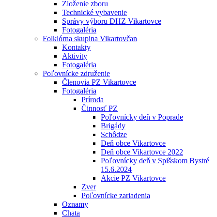
Zloženie zboru
Technické vybavenie
Správy výboru DHZ Vikartovce
Fotogaléria
Folklórna skupina Vikartovčan
Kontakty
Aktivity
Fotogaléria
Poľovnícke združenie
Členovia PZ Vikartovce
Fotogaléria
Príroda
Činnosť PZ
Poľovnícky deň v Poprade
Brigády
Schôdze
Deň obce Vikartovce
Deň obce Vikartovce 2022
Poľovnícky deň v Spišskom Bystré
15.6.2024
Akcie PZ Vikartovce
Zver
Poľovnícke zariadenia
Oznamy
Chata