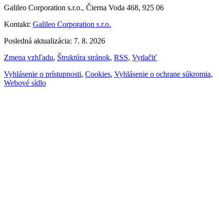
Galileo Corporation s.r.o., Čierna Voda 468, 925 06
Kontakt:
Galileo Corporation s.r.o.
Posledná aktualizácia: 7. 8. 2026
Zmena vzhľadu
,
Štruktúra stránok
,
RSS
,
Vytlačiť
Vyhlásenie o prístupnosti
,
Cookies
,
Vyhlásenie o ochrane súkromia
,
Webové sídlo